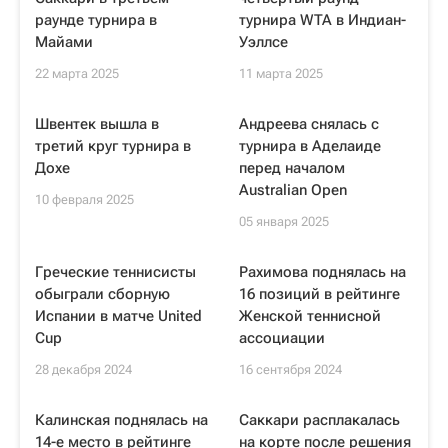
раунде турнира в
турнира WTA в Индиан-
Майами
Уэллсе
22 марта 2025
11 марта 2025
Швентек вышла в
Андреева снялась с
третий круг турнира в
турнира в Аделаиде
Дохе
перед началом
Australian Open
10 февраля 2025
05 января 2025
Греческие теннисисты
Рахимова поднялась на
обыграли сборную
16 позиций в рейтинге
Испании в матче United
Женской теннисной
Cup
ассоциации
28 декабря 2024
16 сентября 2024
Калинская поднялась на
Саккари расплакалась
14-е место в рейтинге
на корте после решения