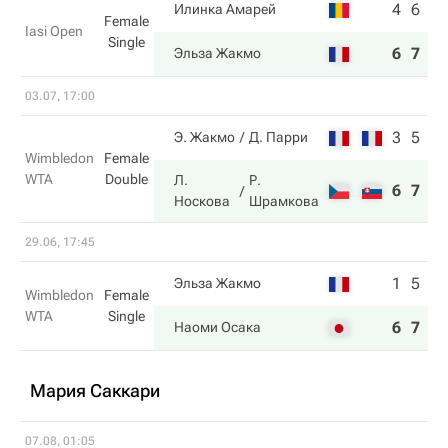
4
6
Илинка Амарей
Female
Iasi Open
Single
6
7
Эльза Жакмо
03.07, 17:00
3
5
Э. Жакмо
Д. Парри
Wimbledon
Female
WTA
Double
Л.
Р.
6
7
Носкова
Шрамкова
29.06, 17:45
1
5
Эльза Жакмо
Wimbledon
Female
WTA
Single
6
7
Наоми Осака
Мария Саккари
07.08, 01:05