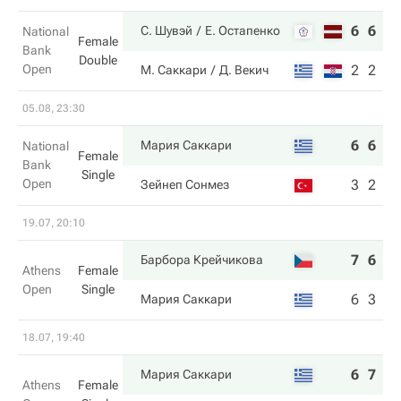
6
6
С. Шувэй
Е. Остапенко
National
Female
Bank
Double
Open
2
2
М. Саккари
Д. Векич
05.08, 23:30
6
6
Мария Саккари
National
Female
Bank
Single
Open
3
2
Зейнеп Сонмез
19.07, 20:10
7
6
Барбора Крейчикова
Athens
Female
Open
Single
6
3
Мария Саккари
18.07, 19:40
6
7
Мария Саккари
Athens
Female