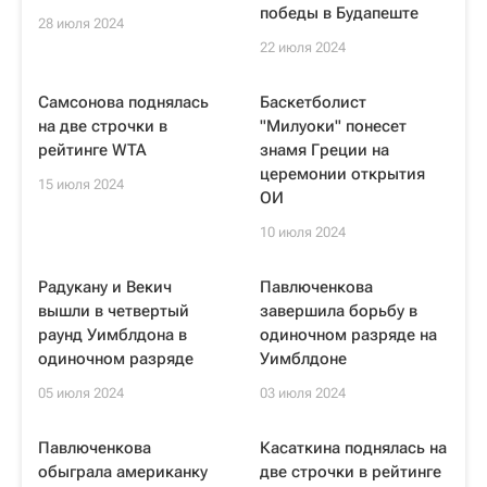
победы в Будапеште
28 июля 2024
22 июля 2024
Самсонова поднялась
Баскетболист
на две строчки в
"Милуоки" понесет
рейтинге WTA
знамя Греции на
церемонии открытия
15 июля 2024
ОИ
10 июля 2024
Радукану и Векич
Павлюченкова
вышли в четвертый
завершила борьбу в
раунд Уимблдона в
одиночном разряде на
одиночном разряде
Уимблдоне
05 июля 2024
03 июля 2024
Павлюченкова
Касаткина поднялась на
обыграла американку
две строчки в рейтинге