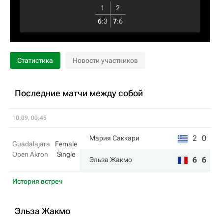
1
2
6
:
3
7
:
6
Статистика
Новости участников
Последние матчи между собой
10.09, 00:45
2
0
Мария Саккари
Guadalajara
Female
Open Akron
Single
6
6
Эльза Жакмо
История встреч
Эльза Жакмо