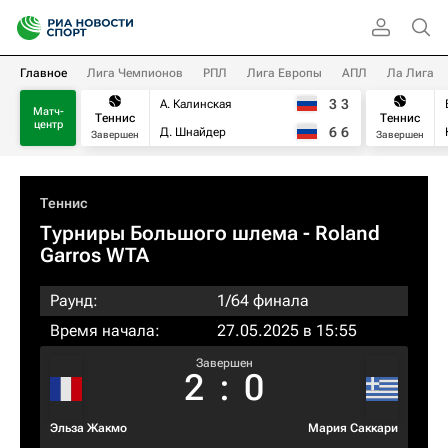
Главное
Лига Чемпионов
РПЛ
Лига Европы
АПЛ
Ла Лига
3
3
А. Калинская
Матч-
Теннис
Теннис
центр
6
6
Д. Шнайдер
Завершен
Завершен
Теннис
Турниры Большого шлема
- Roland
Garros WTA
Раунд:
1/64 финала
Время начала:
27.05.2025 в 15:55
Завершен
2
:
0
Эльза Жакмо
Мария Саккари