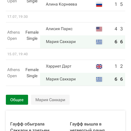
Open
Single
1
5
Алина Корнеева
17.07, 19:30
4
3
Алисия Паркс
Athens
Female
Open
Single
6
6
Мария Саккари
15.07, 19:40
1
2
Хэрриет Дарт
Athens
Female
Open
Single
6
6
Мария Саккари
Общее
Мария Саккари
Гауфф обыграла
Гауфф вышла в
Саккари в третьем
четвертый раунд