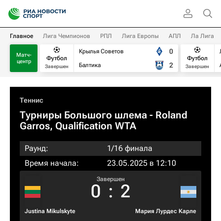
Главное
Лига Чемпионов
РПЛ
Лига Европы
АПЛ
Ла Лига
0
Крылья Советов
Матч-
Футбол
Футбол
центр
2
Балтика
Завершен
Завершен
Теннис
Турниры Большого шлема
- Roland
Garros, Qualification WTA
Раунд:
1/16 финала
Время начала:
23.05.2025 в 12:10
Завершен
0
:
2
Justina Mikulskyte
Мария Лурдес Карле