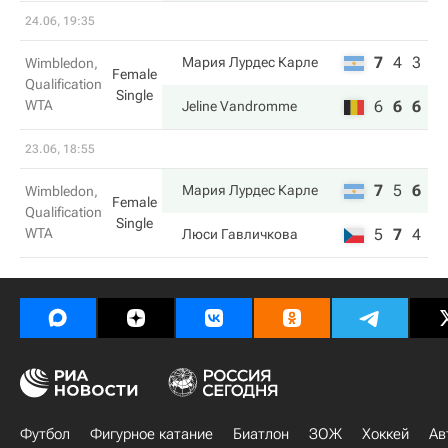
24.06, 19:35
7
4
3
Мария Лурдес Карле
Wimbledon,
Female
Qualification
Single
WTA
6
6
6
Jeline Vandromme
23.06, 18:55
7
5
6
Мария Лурдес Карле
Wimbledon,
Female
Qualification
Single
WTA
5
7
4
Люси Гавличкова
Футбол
Фигурное катание
Биатлон
ЗОЖ
Хоккей
Ав