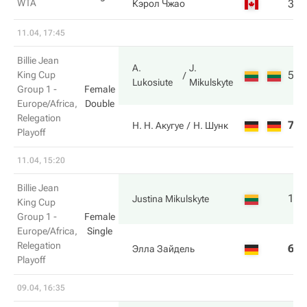
WTA
3
6
Кэрол Чжао
11.04, 17:45
Billie Jean
A.
J.
5
6
King Cup
Lukosiute
Mikulskyte
Group 1 -
Female
Europe/Africa,
Double
Relegation
7
3
Н. Н. Акугуе
Н. Шунк
Playoff
11.04, 15:20
Billie Jean
1
6
Justina Mikulskyte
King Cup
Group 1 -
Female
Europe/Africa,
Single
Relegation
6
3
Элла Зайдель
Playoff
09.04, 16:35