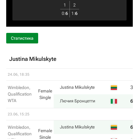
1
2
0
:
6
1
:
6
Статистика
Justina Mikulskyte
24.06, 18:35
3
3
Justina Mikulskyte
Wimbledon,
Female
Qualification
Single
WTA
6
6
Лючия Бронцетти
23.06, 15:25
6
7
Justina Mikulskyte
Wimbledon,
Female
Qualification
Single