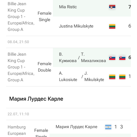
Billie Jean
7
6
Mia Ristic
King Cup
Female
Group 1 -
Single
Europe/Africa,
6
7
Justina Mikulskyte
Group A
08.04, 21:50
Billie Jean
В.
Т.
6
6
King Cup
Кужмова
Михаликова
Female
Group 1 -
Double
A.
J.
Europe/Africa,
1
3
Lukosiute
Mikulskyte
Group A
Мария Лурдес Карле
22.07, 11:10
1
3
Мария Лурдес Карле
Hamburg
Female
European
Single