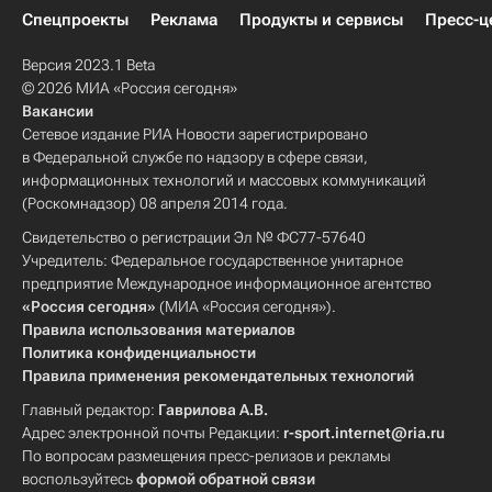
Спецпроекты
Реклама
Продукты и сервисы
Пресс-ц
Версия 2023.1 Beta
© 2026 МИА «Россия сегодня»
Вакансии
Сетевое издание РИА Новости зарегистрировано
в Федеральной службе по надзору в сфере связи,
информационных технологий и массовых коммуникаций
(Роскомнадзор) 08 апреля 2014 года.
Свидетельство о регистрации Эл № ФС77-57640
Учредитель: Федеральное государственное унитарное
предприятие Международное информационное агентство
«Россия сегодня»
(МИА «Россия сегодня»).
Правила использования материалов
Политика конфиденциальности
Правила применения рекомендательных технологий
Главный редактор:
Гаврилова А.В.
Адрес электронной почты Редакции:
r-sport.internet@ria.ru
По вопросам размещения пресс-релизов и рекламы
воспользуйтесь
формой обратной связи