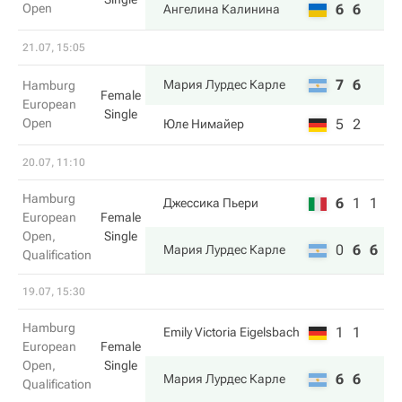
Open
6
6
Ангелина Калинина
21.07, 15:05
7
6
Мария Лурдес Карле
Hamburg
Female
European
Single
Open
5
2
Юле Нимайер
20.07, 11:10
Hamburg
6
1
1
Джессика Пьери
European
Female
Open,
Single
0
6
6
Мария Лурдес Карле
Qualification
19.07, 15:30
Hamburg
1
1
Emily Victoria Eigelsbach
European
Female
Open,
Single
6
6
Мария Лурдес Карле
Qualification