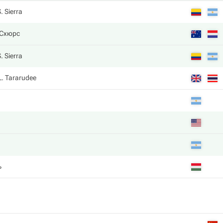
. Sierra
 Схюрс
. Sierra
L. Tararudee
ь