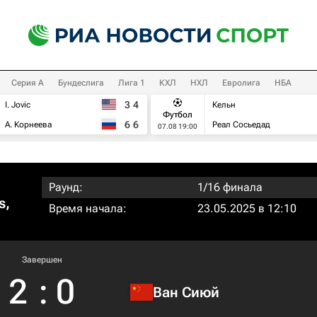
Серия А
Бундеслига
Лига 1
КХЛ
НХЛ
Евролига
НБА
3
4
I. Jovic
Кельн
Футбол
6
6
А. Корнеева
Реал Сосьедад
07.08 19:00
Раунд:
1/16 финала
s,
Время начала:
23.05.2025 в 12:10
Завершен
2
:
0
Ван Сиюй