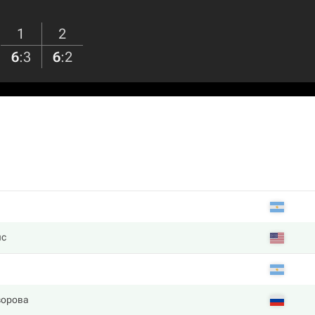
1
2
6
:
3
6
:
2
нс
зорова