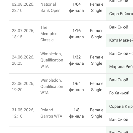
Ван Сиюй
02.08.2026,
National
1/64
Female
22:10
Bank Open
финала
Single
Сара Бейле
Ван Сиюй
The
28.07.2026,
1/16
Female
Memphis
18:15
финала
Single
Classic
Кэти Макне
Ван Сиюй
- 
Wimbledon,
24.06.2026,
1/32
Female
Qualification
20:25
финала
Single
WTA
Марина Риб
Ван Сиюй
Wimbledon,
23.06.2026,
1/64
Female
Qualification
19:20
финала
Single
WTA
Го Ханьюй
Сорана Кыр
31.05.2026,
Roland
1/8
Female
12:10
Garros WTA
финала
Single
Ван Сиюй
Ван Сиюй