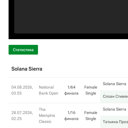
Статистика
Solana Sierra
Solana Sierra
04.08.2026,
National
1/64
Female
03:55
Bank Open
финала
Single
Слоан Стиве
Solana Sierra
The
28.07.2026,
1/16
Female
Memphis
02:25
финала
Single
Classic
Татьяна Про