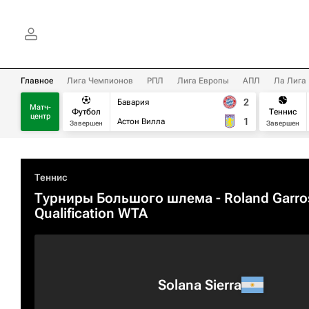
Главное
Лига Чемпионов
РПЛ
Лига Европы
АПЛ
Ла Лига
2
Бавария
Матч-
Футбол
Теннис
центр
1
Астон Вилла
Завершен
Завершен
Теннис
Турниры Большого шлема
- Roland Garro
Qualification WTA
Solana Sierra