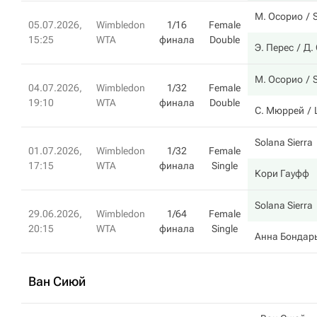
М. Осорио
S
05.07.2026,
Wimbledon
1/16
Female
15:25
WTA
финала
Double
Э. Перес
Д.
М. Осорио
S
04.07.2026,
Wimbledon
1/32
Female
19:10
WTA
финала
Double
С. Мюррей
Solana Sierra
01.07.2026,
Wimbledon
1/32
Female
17:15
WTA
финала
Single
Кори Гауфф
Solana Sierra
29.06.2026,
Wimbledon
1/64
Female
20:15
WTA
финала
Single
Анна Бондар
Ван Сиюй