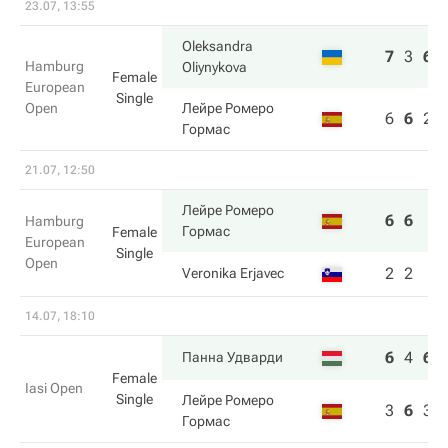
23.07, 13:55
Oleksandra
7
3
6
Hamburg
Oliynykova
Female
European
Single
Open
Лейре Ромеро
6
6
2
Гормас
21.07, 12:50
Лейре Ромеро
6
6
Hamburg
Гормас
Female
European
Single
Open
2
2
Veronika Erjavec
14.07, 18:10
6
4
6
Панна Удварди
Female
Iasi Open
Single
Лейре Ромеро
3
6
3
Гормас