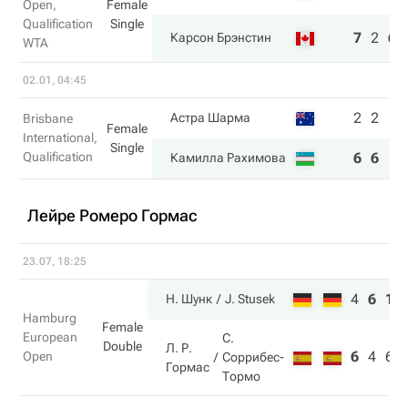
Open,
Female
Qualification
Single
7
2
6
Карсон Брэнстин
WTA
02.01, 04:45
2
2
Астра Шарма
Brisbane
Female
International,
Single
Qualification
6
6
Камилла Рахимова
Лейре Ромеро Гормас
23.07, 18:25
4
6
10
Н. Шунк
J. Stusek
Hamburg
Female
European
С.
Double
Л. Р.
6
4
6
Open
Соррибес-
Гормас
Тормо