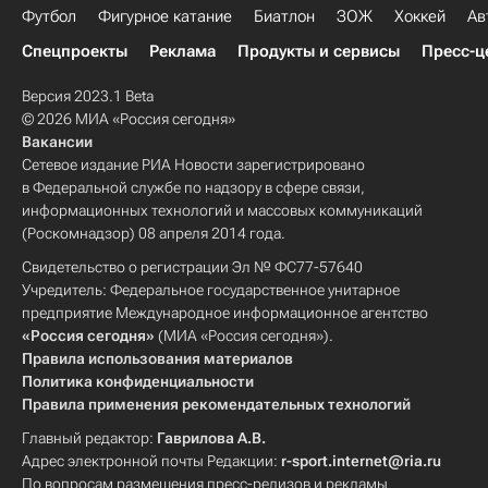
Футбол
Фигурное катание
Биатлон
ЗОЖ
Хоккей
Ав
Спецпроекты
Реклама
Продукты и сервисы
Пресс-ц
Версия 2023.1 Beta
© 2026 МИА «Россия сегодня»
Вакансии
Сетевое издание РИА Новости зарегистрировано
в Федеральной службе по надзору в сфере связи,
информационных технологий и массовых коммуникаций
(Роскомнадзор) 08 апреля 2014 года.
Свидетельство о регистрации Эл № ФС77-57640
Учредитель: Федеральное государственное унитарное
предприятие Международное информационное агентство
«Россия сегодня»
(МИА «Россия сегодня»).
Правила использования материалов
Политика конфиденциальности
Правила применения рекомендательных технологий
Главный редактор:
Гаврилова А.В.
Адрес электронной почты Редакции:
r-sport.internet@ria.ru
По вопросам размещения пресс-релизов и рекламы