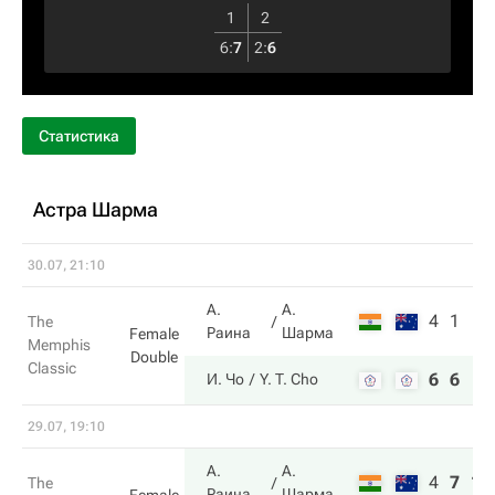
1
2
6
:
7
2
:
6
Статистика
Астра Шарма
30.07, 21:10
А.
А.
4
1
The
Раина
Шарма
Female
Memphis
Double
Classic
6
6
И. Чо
Y. T. Cho
29.07, 19:10
А.
А.
4
7
10
The
Раина
Шарма