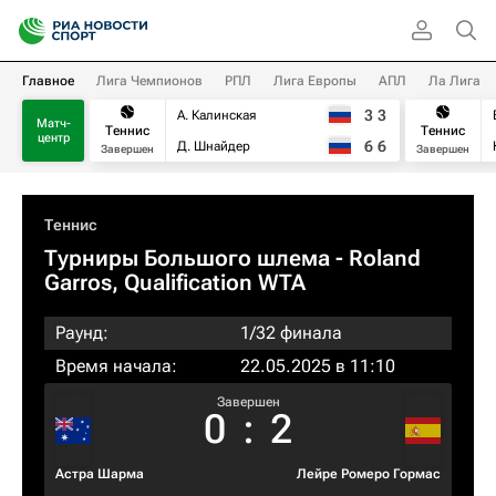
Главное
Лига Чемпионов
РПЛ
Лига Европы
АПЛ
Ла Лига
3
3
А. Калинская
Матч-
Теннис
Теннис
центр
6
6
Д. Шнайдер
Завершен
Завершен
Теннис
Турниры Большого шлема
- Roland
Garros, Qualification WTA
Раунд:
1/32 финала
Время начала:
22.05.2025 в 11:10
Завершен
0
:
2
Астра Шарма
Лейре Ромеро Гормас