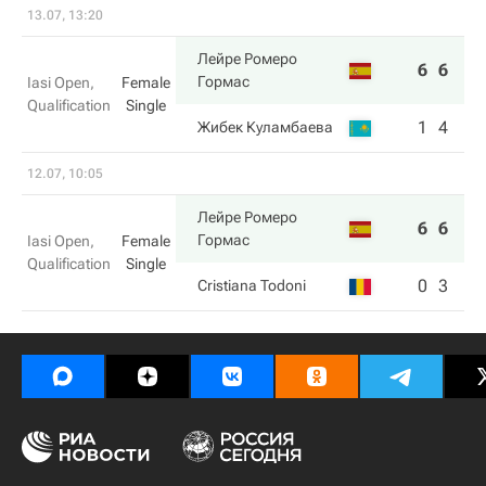
13.07, 13:20
Лейре Ромеро
6
6
Гормас
Iasi Open,
Female
Qualification
Single
1
4
Жибек Куламбаева
12.07, 10:05
Лейре Ромеро
6
6
Гормас
Iasi Open,
Female
Qualification
Single
0
3
Cristiana Todoni