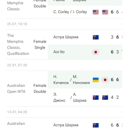
Female
Memphis
Double
Classic
6
6
4
C. Corley
I. Corley
25.07, 18:10
The
3
6
5
Астра Шарма
Memphis
Female
Classic,
Single
6
3
7
Aoi Ito
Qualification
22.01, 07:20
Н.
М.
6
6
Киченок
Ниномия
Australian
Female
Open WTA
Double
Э.
А.
4
2
Джонс
Шарма
13.01, 04:20
Australian
6
6
3
Астра Шарма