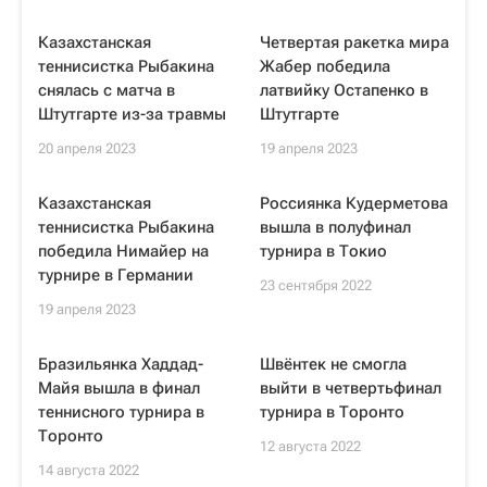
Казахстанская
Четвертая ракетка мира
теннисистка Рыбакина
Жабер победила
снялась с матча в
латвийку Остапенко в
Штутгарте из-за травмы
Штутгарте
20 апреля 2023
19 апреля 2023
Казахстанская
Россиянка Кудерметова
теннисистка Рыбакина
вышла в полуфинал
победила Нимайер на
турнира в Токио
турнире в Германии
23 сентября 2022
19 апреля 2023
Бразильянка Хаддад-
Швёнтек не смогла
Майя вышла в финал
выйти в четвертьфинал
теннисного турнира в
турнира в Торонто
Торонто
12 августа 2022
14 августа 2022