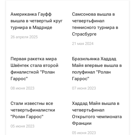
Американка Гауфф
Самсонова вышла в
вышла в четвертый круг
четвертьфинал
турнира в Мадриде
теннисного турнира в
Страсбурге
26 апреля 2025
21 мая 2024
Первая ракетка мира
Бразильянка Хаддад
Швёнтек стала второй
Майя впервые вышла в
финалисткой "Ролан
полуфинал "Ролан
Гаррос"
Гаррос"
08 июня 2023
07 июня 2023
Стали известны все
Хаддад Майя вышла в
четвертьфиналистки
четвертьфинал
"Ролан Гаррос"
Открытого чемпионата
Франции
05 июня 2023
05 июня 2023