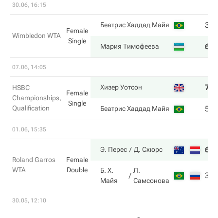
30.06, 16:15
3
Беатрис Хаддад Майя
Female
Wimbledon WTA
Single
6
Мария Тимофеева
07.06, 14:05
7
Хизер Уотсон
HSBC
Female
Championships,
Single
Qualification
5
Беатрис Хаддад Майя
01.06, 15:35
6
Э. Перес
Д. Схюрс
Roland Garros
Female
WTA
Double
Б. Х.
Л.
3
Майя
Самсонова
30.05, 12:10