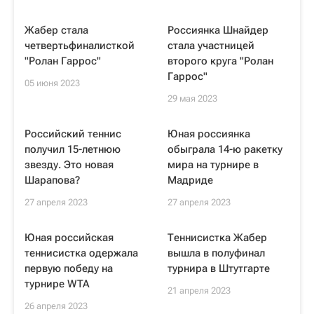
Жабер стала
Россиянка Шнайдер
четвертьфиналисткой
стала участницей
"Ролан Гаррос"
второго круга "Ролан
Гаррос"
05 июня 2023
29 мая 2023
Российский теннис
Юная россиянка
получил 15-летнюю
обыграла 14-ю ракетку
звезду. Это новая
мира на турнире в
Шарапова?
Мадриде
27 апреля 2023
27 апреля 2023
Юная российская
Теннисистка Жабер
теннисистка одержала
вышла в полуфинал
первую победу на
турнира в Штутгарте
турнире WTA
21 апреля 2023
26 апреля 2023