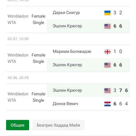
04.07, 14:55
3
2
Дарья Снигур
Wimbledon
Female
WTA
Single
6
6
Эшлин Крюгер
02.07, 15:00
1
0
Мариам Болквадзе
Wimbledon
Female
WTA
Single
6
6
Эшлин Крюгер
30.06, 20:05
3
7
6
Эшлин Крюгер
Wimbledon
Female
WTA
Single
6
6
4
Донна Векич
Общее
Беатрис Хаддад Майя