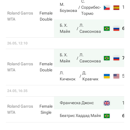
С.
М.
1
Соррибес-
Боузкова
Roland Garros
Female
Тормо
WTA
Double
Б. Х.
Л.
6
Майя
Самсонова
26.05, 12:10
Б. Х.
Л.
7
Майя
Самсонова
Roland Garros
Female
WTA
Double
Л.
Д.
5
Киченок
Кравчик
24.05, 16:35
1
Франческа Джонс
Roland Garros
Female
WTA
Single
6
Беатрис Хаддад Майя