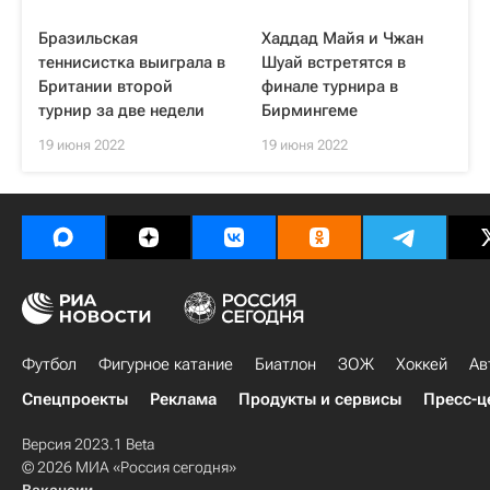
Бразильская
Хаддад Майя и Чжан
теннисистка выиграла в
Шуай встретятся в
Британии второй
финале турнира в
турнир за две недели
Бирмингеме
19 июня 2022
19 июня 2022
Футбол
Фигурное катание
Биатлон
ЗОЖ
Хоккей
Ав
Спецпроекты
Реклама
Продукты и сервисы
Пресс-ц
Версия 2023.1 Beta
© 2026 МИА «Россия сегодня»