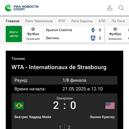
Главное
Лига Чемпионов
РПЛ
Лига Европы
АПЛ
Ла Лига
0
Крылья Советов
Матч-
Футбол
Футбол
центр
2
Балтика
Завершен
Завершен
Теннис
WTA
- Internationaux de Strasbourg
Раунд:
1/8 финала
Время начала:
21.05.2025 в 12:10
Завершен
2
:
0
Беатрис Хаддад Майя
Эшлин Крюгер
1
2