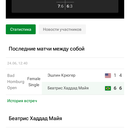
7
:
6
6
:
3
Статистика
Новости участников
Последние матчи между собой
24.06, 12:40
1
4
Эшлин Крюгер
Bad
Female
Homburg
Single
Open
6
6
Беатрис Хаддад Майя
История встреч
Беатрис Хаддад Майя