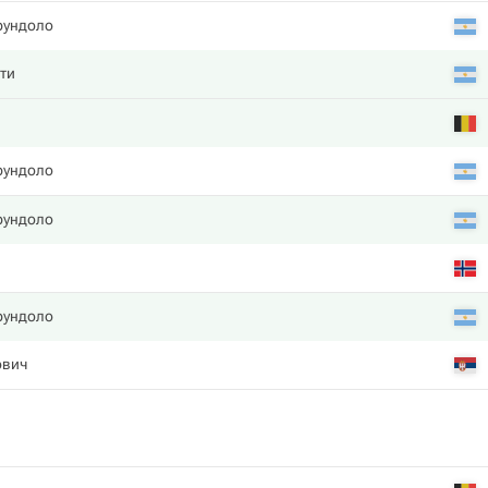
рундоло
ти
рундоло
рундоло
рундоло
ович