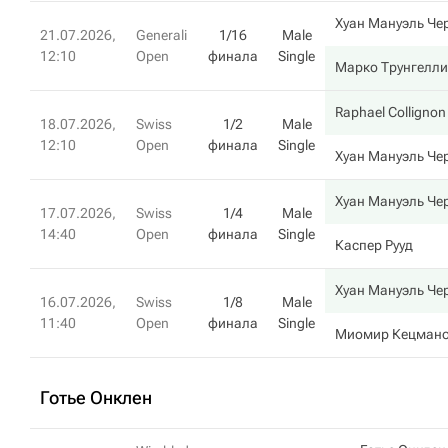
Хуан Мануэль Че
21.07.2026,
Generali
1/16
Male
12:10
Open
финала
Single
Марко Трунгелли
Raphael Collignon
18.07.2026,
Swiss
1/2
Male
12:10
Open
финала
Single
Хуан Мануэль Че
Хуан Мануэль Че
17.07.2026,
Swiss
1/4
Male
14:40
Open
финала
Single
Каспер Рууд
Хуан Мануэль Че
16.07.2026,
Swiss
1/8
Male
11:40
Open
финала
Single
Миомир Кецман
Готье Онклен