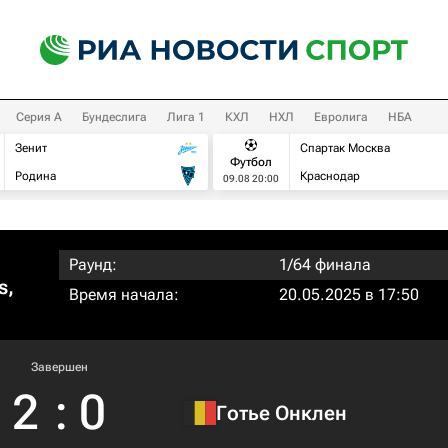
Серия А
Бундеслига
Лига 1
КХЛ
НХЛ
Евролига
НБА
Зенит
Спартак Москва
Футбол
Родина
Краснодар
09.08 20:00
Раунд:
1/64 финала
s,
Время начала:
20.05.2025 в 17:50
Завершен
2
:
0
Готье Онклен