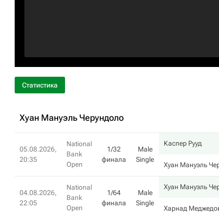
Статистика
Хуан Мануэль Черундоло
Каспер Рууд
National
05.08.2026,
1/32
Male
Bank
20:35
финала
Single
Open
Хуан Мануэль Че
Хуан Мануэль Че
National
04.08.2026,
1/64
Male
Bank
22:05
финала
Single
Open
Харнад Меджедо