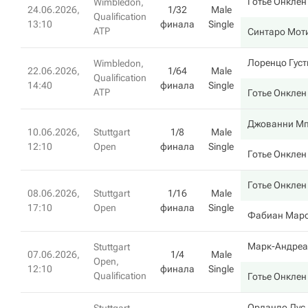
Готье Онклен
Wimbledon,
24.06.2026,
1/32
Male
Qualification
13:10
финала
Single
ATP
Синтаро Мот
Лоренцо Густ
Wimbledon,
22.06.2026,
1/64
Male
Qualification
14:40
финала
Single
ATP
Готье Онклен
Джованни Мп
10.06.2026,
Stuttgart
1/8
Male
12:10
Open
финала
Single
Готье Онклен
Готье Онклен
08.06.2026,
Stuttgart
1/16
Male
17:10
Open
финала
Single
Фабиан Мар
Марк-Андреа
Stuttgart
07.06.2026,
1/4
Male
Open,
12:10
финала
Single
Qualification
Готье Онклен
Орландо Лус