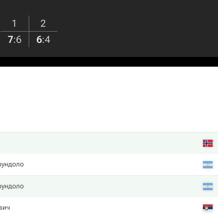
1
2
7
:
6
6
:
4
рундоло
рундоло
вич