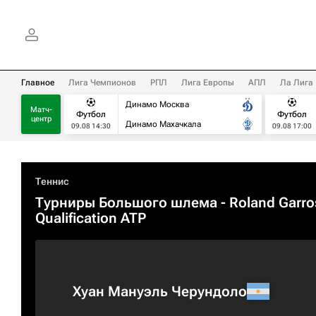
Главное
Лига Чемпионов
РПЛ
Лига Европы
АПЛ
Ла Лига
Динамо Москва
Матч-
Футбол
Футбол
центр
Динамо Махачкала
09.08 14:30
09.08 17:00
Теннис
Турниры Большого шлема
- Roland Garro
Qualification ATP
Хуан Мануэль Черундоло