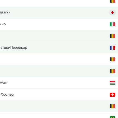
идзуки
ино
етши-Перрикар
ожан
 Хюслер