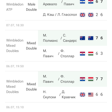
6
7
Аревало
Павич
Wimbledon
Male
ATP
Double
2
6
Д. Кэш
Л. Гласспол
07.07, 18:30
М.
С.
7
6
Wimbledon
Полманс
Сандерс
Mixed
Mixed
Double
Doubles
М.
Ф.
6
3
Павич
Столлар
06.07, 19:50
М.
Ф.
7
7
Wimbledon
Павич
Столлар
Mixed
Mixed
Double
Doubles
Н.
Д.
6
6
Скупски
Кравчик
06.07, 15:10