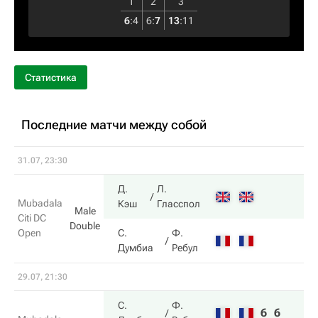
1
2
3
6
:
4
6
:
7
13
:
11
Статистика
Последние матчи между собой
31.07, 23:30
Д.
Л.
Mubadala
Кэш
Гласспол
Male
Citi DC
Double
Open
С.
Ф.
Думбиа
Ребул
29.07, 21:30
С.
Ф.
6
6