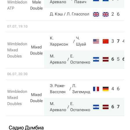
Аревало
Павич
Wimbledon
Male
ATP
Double
2
6
Д. Кэш
Л. Гласспол
07.07, 19:10
К.
Ч.
3
7
4
Wimbledon
Харрисон
Шуай
Mixed
Mixed
Double
Doubles
М.
Е.
6
5
6
Аревало
Остапенко
06.07, 20:30
Э. Роже-
Л.
4
6
Wimbledon
Васслен
Зигемунд
Mixed
Mixed
Double
Doubles
М.
Е.
6
7
Аревало
Остапенко
Садио Думбиа