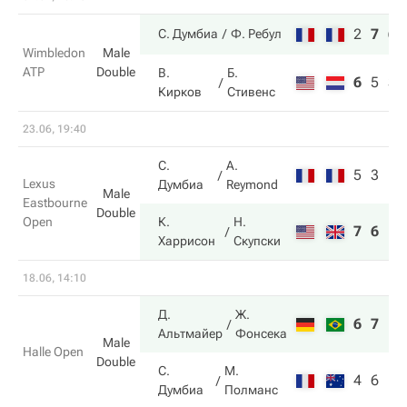
2
7
6
С. Думбиа
Ф. Ребул
Wimbledon
Male
ATP
Double
В.
Б.
6
5
3
Кирков
Стивенс
23.06, 19:40
С.
A.
5
3
Lexus
Думбиа
Reymond
Male
Eastbourne
Double
Open
К.
Н.
7
6
Харрисон
Скупски
18.06, 14:10
Д.
Ж.
6
7
Альтмайер
Фонсека
Male
Halle Open
Double
С.
М.
4
6
Думбиа
Полманс