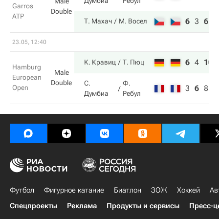
Думбиа
Ребул
Male
Garros
Double
ATP
6
3
6
Т. Махач
М. Восел
23.05, 12:40
6
4
10
К. Кравиц
Т. Пюц
Hamburg
Male
European
Double
С.
Ф.
Open
3
6
8
Думбиа
Ребул
Футбол
Фигурное катание
Биатлон
ЗОЖ
Хоккей
Ав
Спецпроекты
Реклама
Продукты и сервисы
Пресс-ц