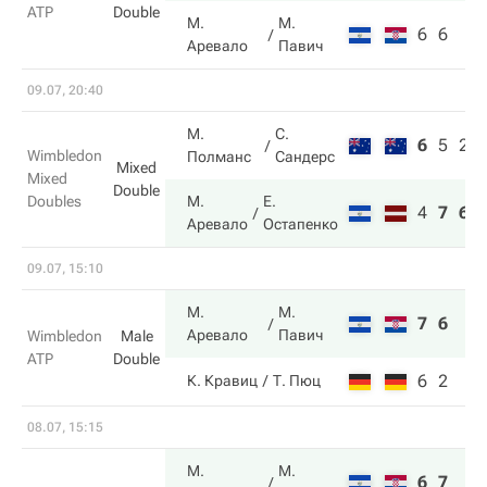
ATP
Double
М.
М.
6
6
Аревало
Павич
09.07, 20:40
М.
С.
6
5
2
Wimbledon
Полманс
Сандерс
Mixed
Mixed
Double
Doubles
М.
Е.
4
7
6
Аревало
Остапенко
09.07, 15:10
М.
М.
7
6
Аревало
Павич
Wimbledon
Male
ATP
Double
6
2
К. Кравиц
Т. Пюц
08.07, 15:15
М.
М.
6
7