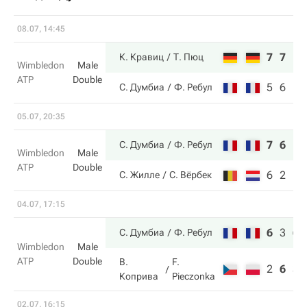
08.07, 14:45
7
7
К. Кравиц
Т. Пюц
Wimbledon
Male
ATP
Double
5
6
С. Думбиа
Ф. Ребул
05.07, 20:35
7
6
С. Думбиа
Ф. Ребул
Wimbledon
Male
ATP
Double
6
2
С. Жилле
С. Вёрбек
04.07, 17:15
6
3
6
С. Думбиа
Ф. Ребул
Wimbledon
Male
ATP
Double
В.
F.
2
6
3
Коприва
Pieczonka
02.07, 16:15