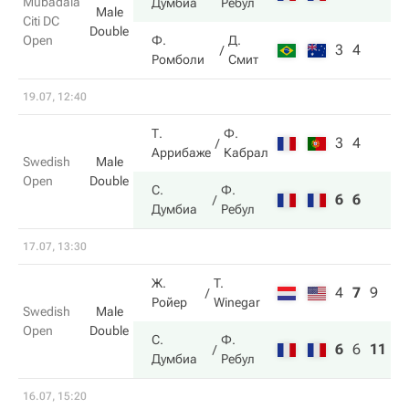
Mubadala
Думбиа
Ребул
Male
Citi DC
Double
Open
Ф.
Д.
3
4
Ромболи
Смит
19.07, 12:40
Т.
Ф.
3
4
Аррибаже
Кабрал
Swedish
Male
Open
Double
С.
Ф.
6
6
Думбиа
Ребул
17.07, 13:30
Ж.
T.
4
7
9
Ройер
Winegar
Swedish
Male
Open
Double
С.
Ф.
6
6
11
Думбиа
Ребул
16.07, 15:20