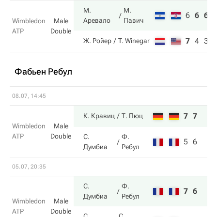
М.
М.
6
6
6
Аревало
Павич
Wimbledon
Male
ATP
Double
7
4
3
Ж. Ройер
T. Winegar
Фабьен Ребул
08.07, 14:45
7
7
К. Кравиц
Т. Пюц
Wimbledon
Male
ATP
Double
С.
Ф.
5
6
Думбиа
Ребул
05.07, 20:35
С.
Ф.
7
6
Думбиа
Ребул
Wimbledon
Male
ATP
Double
С.
С.