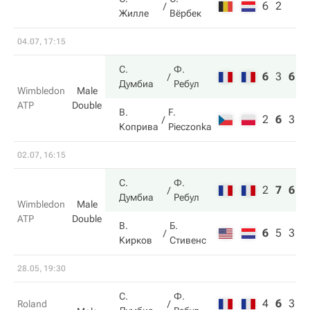
6
2
Жилле
Вёрбек
04.07, 17:15
С.
Ф.
6
3
6
Думбиа
Ребул
Wimbledon
Male
ATP
Double
В.
F.
2
6
3
Коприва
Pieczonka
02.07, 16:15
С.
Ф.
2
7
6
Думбиа
Ребул
Wimbledon
Male
ATP
Double
В.
Б.
6
5
3
Кирков
Стивенс
28.05, 19:30
С.
Ф.
4
6
3
Roland