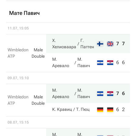
Мате Павич
11.07, 15:05
Х.
Г.
7
7
Хелиоваара
Паттен
Wimbledon
Male
ATP
Double
М.
М.
6
6
Аревало
Павич
09.07, 15:10
М.
М.
7
6
Аревало
Павич
Wimbledon
Male
ATP
Double
6
2
К. Кравиц
Т. Пюц
08.07, 15:15
М.
М.