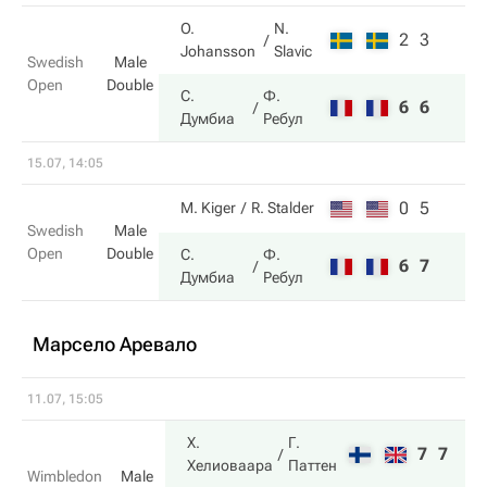
O.
N.
2
3
Johansson
Slavic
Swedish
Male
Open
Double
С.
Ф.
6
6
Думбиа
Ребул
15.07, 14:05
0
5
M. Kiger
R. Stalder
Swedish
Male
Open
Double
С.
Ф.
6
7
Думбиа
Ребул
Марсело Аревало
11.07, 15:05
Х.
Г.
7
7
Хелиоваара
Паттен
Wimbledon
Male