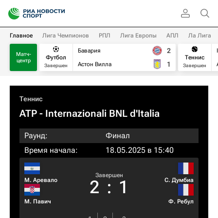
Главное
Лига Чемпионов
РПЛ
Лига Европы
АПЛ
Ла Лига
2
Бавария
Матч-
Футбол
Теннис
центр
1
Астон Вилла
Завершен
Завершен
Теннис
ATP
- Internazionali BNL d'Italia
Раунд:
Финал
Время начала:
18.05.2025 в 15:40
Завершен
М. Аревало
С. Думбиа
2
:
1
М. Павич
Ф. Ребул