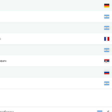
х
ович