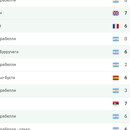
6
арабелли
7
и
6
t
0
арабелли
6
Бурручага
2
арабелли
6
ьо-Буста
3
арабелли
7
6
арабелли
6
арабелли
- отказ