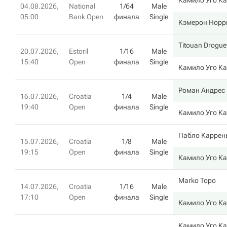
Камило Уго К
04.08.2026,
National
1/64
Male
05:00
Bank Open
финала
Single
Кэмерон Норр
Titouan Drogue
20.07.2026,
Estoril
1/16
Male
15:40
Open
финала
Single
Камило Уго К
Роман Андрес 
16.07.2026,
Croatia
1/4
Male
19:40
Open
финала
Single
Камило Уго К
Пабло Каррен
15.07.2026,
Croatia
1/8
Male
19:15
Open
финала
Single
Камило Уго К
Marko Topo
14.07.2026,
Croatia
1/16
Male
17:10
Open
финала
Single
Камило Уго К
Камило Уго К