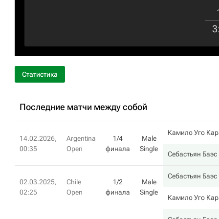
3
Статистика
Последние матчи между собой
Камило Уго Ка
14.02.2026,
Argentina
1/4
Male
00:35
Open
финала
Single
Себастьян Баэс
Себастьян Баэс
02.03.2025,
Chile
1/2
Male
02:25
Open
финала
Single
Камило Уго Ка