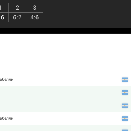
1
2
3
:
6
6
:
2
4
:
6
рабелли
рабелли