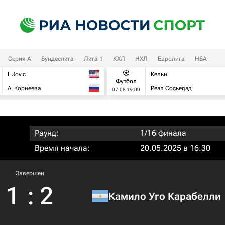
Серия А
Бундеслига
Лига 1
КХЛ
НХЛ
Евролига
НБА
I. Jovic
Кельн
Футбол
А. Корнеева
Реал Сосьедад
07.08 19:00
Раунд:
1/16 финала
Время начала:
20.05.2025 в 16:30
Завершен
1
:
2
Камило Уго Карабелли