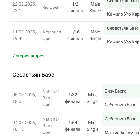
Себастьян Баэс
22.02.2025,
1/2
Male
Rio Open
23:10
финала
Single
Камило Уго Ка
Себастьян Баэс
11.02.2025,
Argentina
1/16
Male
19:40
Open
финала
Single
Камило Уго Ка
История встреч
Себастьян Баэс
Зизу Бергс
National
05.08.2026,
1/32
Male
Bank
18:05
финала
Single
Open
Себастьян Баэс
Себастьян Баэс
National
04.08.2026,
1/64
Male
Bank
18:10
финала
Single
Open
Маттиа Беллуччи