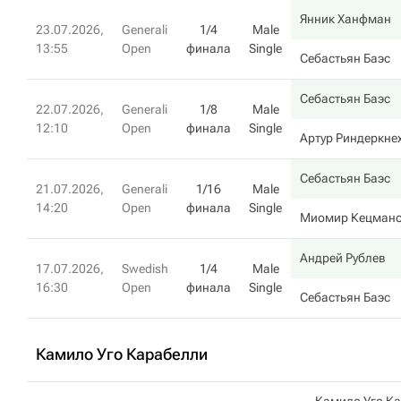
Янник Ханфман
23.07.2026,
Generali
1/4
Male
13:55
Open
финала
Single
Себастьян Баэс
Себастьян Баэс
22.07.2026,
Generali
1/8
Male
12:10
Open
финала
Single
Артур Риндеркне
Себастьян Баэс
21.07.2026,
Generali
1/16
Male
14:20
Open
финала
Single
Миомир Кецман
Андрей Рублев
17.07.2026,
Swedish
1/4
Male
16:30
Open
финала
Single
Себастьян Баэс
Камило Уго Карабелли