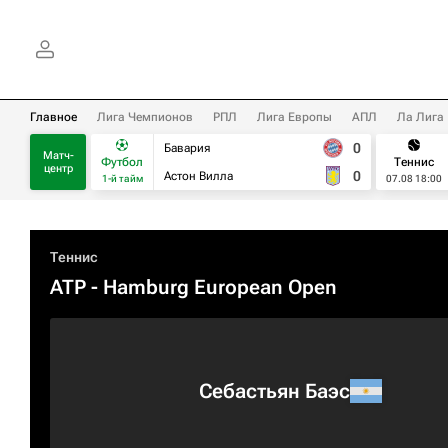
Главное
Лига Чемпионов
РПЛ
Лига Европы
АПЛ
Ла Лига
0
Бавария
Матч-
Футбол
Теннис
центр
0
Астон Вилла
1-й тайм
07.08 18:00
Теннис
ATP
- Hamburg European Open
Себастьян Баэс