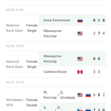
05.08, 00:50
6
6
6
Анна Калинская
National
Female
Bank Open
Single
Маккартни
2
7
4
Кесслер
03.08, 19:55
Маккартни
6
6
Кесслер
National
Female
Bank Open
Single
3
3
Cadence Brace
03.07, 13:10
М.
Д.
6
6
2
Кесслер
Шнайдер
Wimbledon
Female
WTA
Double
А.
И.
7
4
6