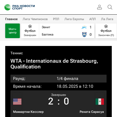
Главное
Лига Чемпионов
РПЛ
Лига Европы
АПЛ
Ла Лига
1
Зенит
Матч-
Футбол
Футбол
центр
0
Балтика
Завершен
Закончен (П)
Теннис
WTA
- Internationaux de Strasbourg,
Qualification
Раунд:
1/4 финала
Время начала:
18.05.2025 в 12:10
Завершен
2
:
0
Маккартни Кесслер
Рената Сарасуа