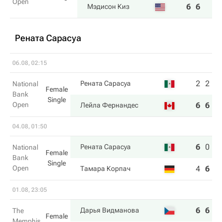
Open
6
6
Мэдисон Киз
Рената Сарасуа
06.08, 02:15
2
2
Рената Сарасуа
National
Female
Bank
Single
Open
6
6
Лейла Фернандес
04.08, 01:50
6
0
6
Рената Сарасуа
National
Female
Bank
Single
Open
4
6
1
Тамара Корпач
01.08, 23:05
6
6
Дарья Видманова
The
Female
Memphis