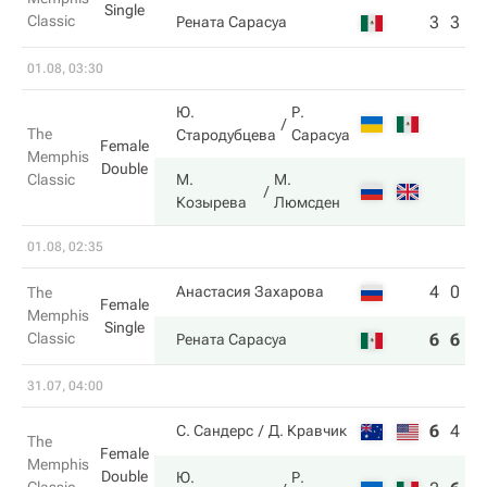
Single
Classic
3
3
Рената Сарасуа
01.08, 03:30
Ю.
Р.
The
Стародубцева
Сарасуа
Female
Memphis
Double
Classic
М.
М.
Козырева
Люмсден
01.08, 02:35
4
0
Анастасия Захарова
The
Female
Memphis
Single
Classic
6
6
Рената Сарасуа
31.07, 04:00
6
4
7
С. Сандерс
Д. Кравчик
The
Female
Memphis
Double
Ю.
Р.