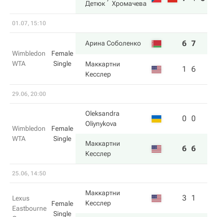
Детюк
Хромачева
01.07, 15:10
6
7
Арина Соболенко
Wimbledon
Female
WTA
Single
Маккартни
1
6
Кесслер
29.06, 20:00
Oleksandra
0
0
Oliynykova
Wimbledon
Female
WTA
Single
Маккартни
6
6
Кесслер
25.06, 14:50
Маккартни
3
1
Lexus
Кесслер
Female
Eastbourne
Single