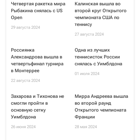
Четвертая ракетка мира
Калинская вышла во
Рыбакина снялась с US
второй круг Открытого
Open
чемпионата США по
теннису
29 августа 2024
27 августа 2024
Россиянка
Одна из лучших
Александрова вышла в
теннисисток России
четвертьфинал турнира
снялась с Уимблдона
в Монтеррее
01 июля 2024
22 августа 2024
Захарова и Тихонова не
Мирра Андреева вышла
смогли пройти в
во второй раунд
основную сетку
Открытого чемпионата
Уимблдона
Франции
26 июня 2024
28 мая 2024