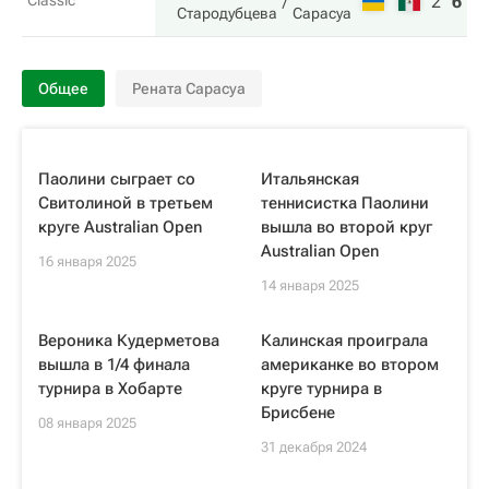
Classic
2
6
1
Стародубцева
Сарасуа
Общее
Рената Сарасуа
Паолини сыграет со
Итальянская
Свитолиной в третьем
теннисистка Паолини
круге Australian Open
вышла во второй круг
Australian Open
16 января 2025
14 января 2025
Вероника Кудерметова
Калинская проиграла
вышла в 1/4 финала
американке во втором
турнира в Хобарте
круге турнира в
Брисбене
08 января 2025
31 декабря 2024