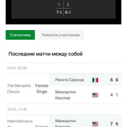
1
2
7
:
6
6
:
3
Статистика
Новости участников
Последние матчи между собой
29.07, 05:00
6
6
Рената Сарасуа
The Memphis
Female
Classic
Single
Маккартни
4
1
Кесслер
16.05, 11:40
Маккартни
Internationaux
7
6
Кесслер