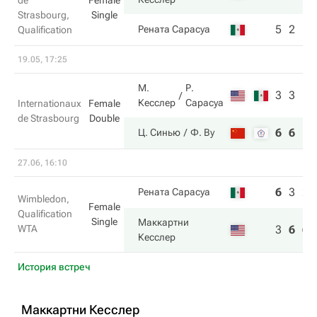
de
Female
Strasbourg,
Single
5
2
Рената Сарасуа
Qualification
19.05, 17:25
М.
Р.
3
3
Кесслер
Сарасуа
Internationaux
Female
de Strasbourg
Double
6
6
Ц. Синью
Ф. Ву
27.06, 16:10
6
3
2
Рената Сарасуа
Wimbledon,
Female
Qualification
Single
Маккартни
WTA
3
6
6
Кесслер
История встреч
Маккартни Кесслер