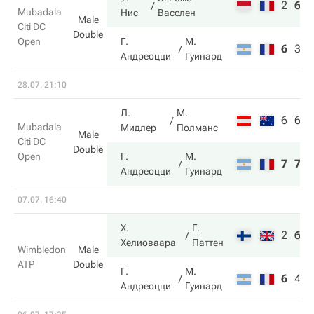
2
6
1
Mubadala
Нис
Васслен
Male
Citi DC
Double
Open
Г.
М.
6
3
8
Андреоцци
Гуинард
28.07, 21:10
Л.
М.
6
6
Mubadala
Мидлер
Полманс
Male
Citi DC
Double
Open
Г.
М.
7
7
Андреоцци
Гуинард
07.07, 16:40
Х.
Г.
2
6
7
Хелиоваара
Паттен
Wimbledon
Male
ATP
Double
Г.
М.
6
4
6
Андреоцци
Гуинард