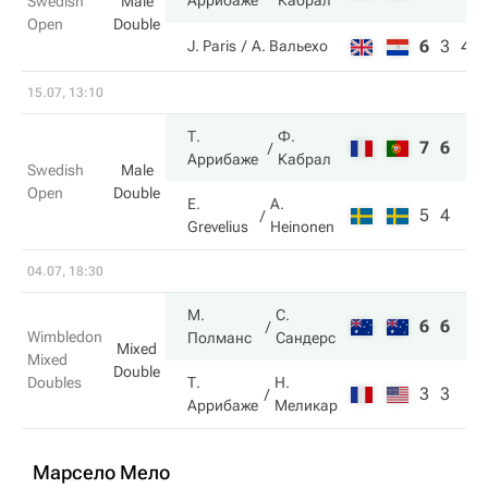
Аррибаже
Кабрал
Swedish
Male
Open
Double
6
3
4
J. Paris
А. Вальехо
15.07, 13:10
Т.
Ф.
7
6
Аррибаже
Кабрал
Swedish
Male
Open
Double
E.
A.
5
4
Grevelius
Heinonen
04.07, 18:30
М.
С.
6
6
Wimbledon
Полманс
Сандерс
Mixed
Mixed
Double
Doubles
Т.
Н.
3
3
Аррибаже
Меликар
Марсело Мело