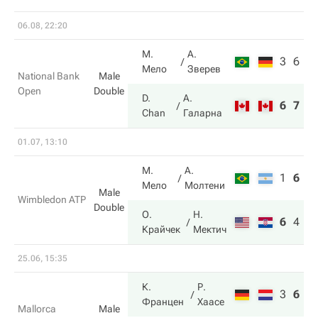
06.08, 22:20
М.
А.
3
6
Мело
Зверев
National Bank
Male
Open
Double
D.
А.
6
7
Chan
Галарна
01.07, 13:10
М.
А.
1
6
2
Мело
Молтени
Male
Wimbledon ATP
Double
О.
Н.
6
4
6
Крайчек
Мектич
25.06, 15:35
К.
Р.
3
6
1
Францен
Хаасе
Mallorca
Male