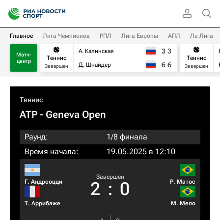
Главное
Лига Чемпионов
РПЛ
Лига Европы
АПЛ
Ла Лига
3
3
А. Калинская
Матч-
Теннис
Теннис
центр
6
6
Д. Шнайдер
Завершен
Завершен
Теннис
ATP
- Geneva Open
Раунд:
1/8 финала
Время начала:
19.05.2025 в 12:10
Завершен
Г. Андреоцци
Р. Матос
2
:
0
Т. Аррибаже
М. Мело