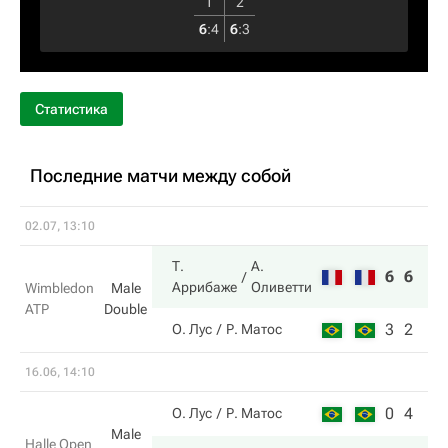
1
2
6
:
4
6
:
3
Статистика
Последние матчи между собой
02.07, 13:10
Т.
А.
6
6
Аррибаже
Оливетти
Wimbledon
Male
ATP
Double
3
2
О. Лус
Р. Матос
16.06, 14:10
0
4
О. Лус
Р. Матос
Male
Halle Open