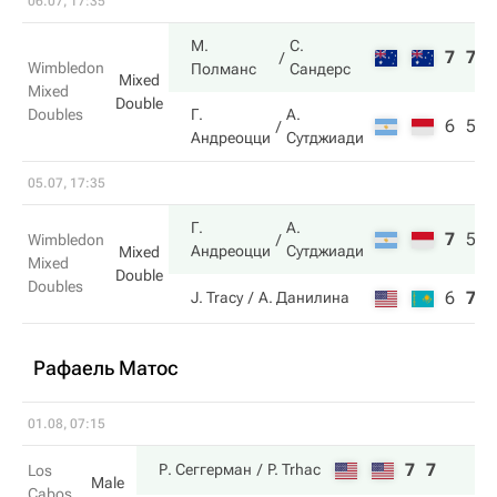
06.07, 17:35
М.
С.
7
7
Wimbledon
Полманс
Сандерс
Mixed
Mixed
Double
Doubles
Г.
А.
6
5
Андреоцци
Сутджиади
05.07, 17:35
Г.
А.
7
5
6
Wimbledon
Андреоцци
Сутджиади
Mixed
Mixed
Double
Doubles
6
7
3
J. Tracy
А. Данилина
Рафаель Матос
01.08, 07:15
7
7
Р. Сеггерман
P. Trhac
Los
Male
Cabos