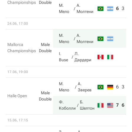
Championships
Double
М.
А.
6
3
1
Мело
Молтени
24.06, 17:00
М.
А.
Мело
Молтени
Mallorca
Male
Championships
Double
I.
Л.
Buse
Дардери
17.06, 19:00
М.
А.
6
3
Мело
Зверев
Male
Halle Open
Double
Ф.
Б.
7
6
Коболли
Шелтон
15.06, 17:15