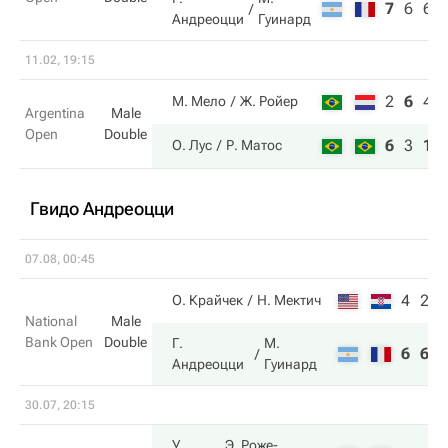
7
6
6
Андреоцци
Гуинард
11.02, 19:15
2
6
4
М. Мело
Ж. Ройер
Argentina
Male
Open
Double
6
3
10
О. Лус
Р. Матос
Гвидо Андреоцци
07.08, 00:45
4
2
О. Крайчек
Н. Мектич
National
Male
Bank Open
Double
Г.
М.
6
6
Андреоцци
Гуинард
30.07, 20:15
У.
Э. Роже-