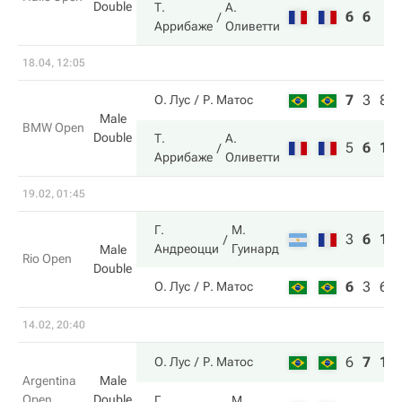
Double
Т.
А.
6
6
Аррибаже
Оливетти
18.04, 12:05
7
3
8
О. Лус
Р. Матос
Male
BMW Open
Double
Т.
А.
5
6
10
Аррибаже
Оливетти
19.02, 01:45
Г.
М.
3
6
10
Андреоцци
Гуинард
Male
Rio Open
Double
6
3
6
О. Лус
Р. Матос
14.02, 20:40
6
7
10
О. Лус
Р. Матос
Argentina
Male
Open
Double
Г.
М.