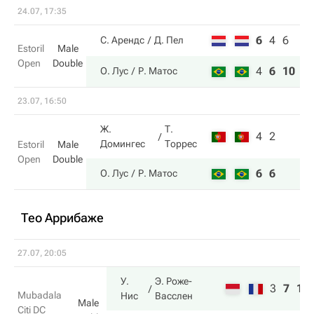
24.07, 17:35
6
4
6
С. Арендс
Д. Пел
Estoril
Male
Open
Double
4
6
10
О. Лус
Р. Матос
23.07, 16:50
Ж.
Т.
4
2
Домингес
Торрес
Estoril
Male
Open
Double
6
6
О. Лус
Р. Матос
Тео Аррибаже
27.07, 20:05
У.
Э. Роже-
3
7
10
Mubadala
Нис
Васслен
Male
Citi DC