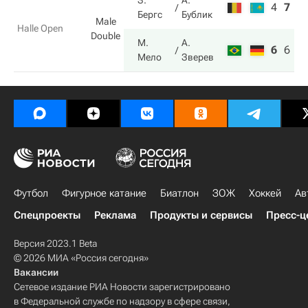
З.
А.
4
7
5
Бергс
Бублик
Male
Halle Open
Double
М.
А.
6
6
1
Мело
Зверев
Футбол
Фигурное катание
Биатлон
ЗОЖ
Хоккей
Ав
Спецпроекты
Реклама
Продукты и сервисы
Пресс-ц
Версия 2023.1 Beta
© 2026 МИА «Россия сегодня»
Вакансии
Сетевое издание РИА Новости зарегистрировано
в Федеральной службе по надзору в сфере связи,