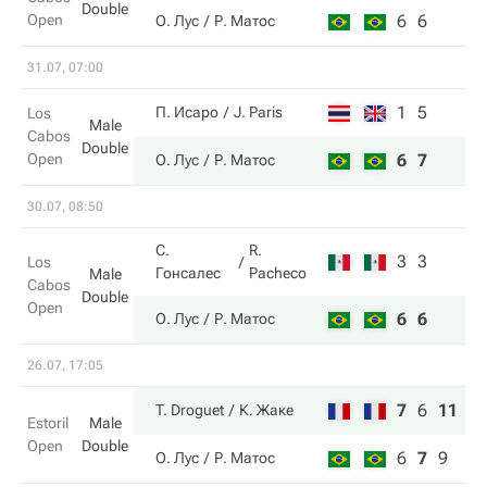
Double
Open
6
6
О. Лус
Р. Матос
31.07, 07:00
1
5
П. Исаро
J. Paris
Los
Male
Cabos
Double
Open
6
7
О. Лус
Р. Матос
30.07, 08:50
С.
R.
3
3
Los
Гонсалес
Pacheco
Male
Cabos
Double
Open
6
6
О. Лус
Р. Матос
26.07, 17:05
7
6
11
T. Droguet
К. Жаке
Estoril
Male
Open
Double
6
7
9
О. Лус
Р. Матос