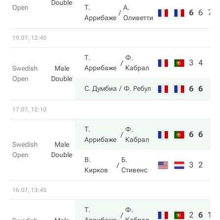
Double
Open
Т.
А.
6
6
7
Аррибаже
Оливетти
19.07, 12:40
Т.
Ф.
3
4
Аррибаже
Кабрал
Swedish
Male
Open
Double
6
6
С. Думбиа
Ф. Ребул
17.07, 12:10
Т.
Ф.
6
6
Аррибаже
Кабрал
Swedish
Male
Open
Double
В.
Б.
3
2
Кирков
Стивенс
16.07, 13:45
Т.
Ф.
2
6
10