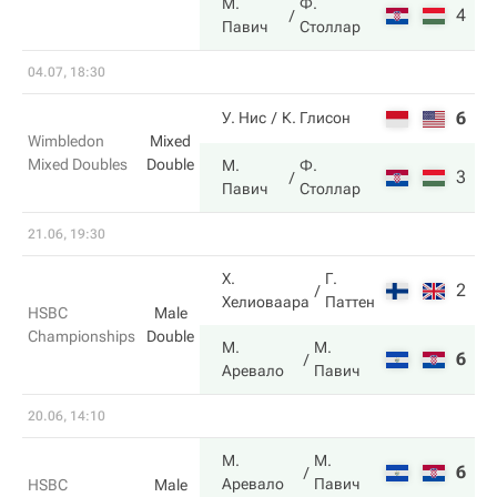
М.
Ф.
4
7
Павич
Столлар
04.07, 18:30
6
6
У. Нис
К. Глисон
Wimbledon
Mixed
Mixed Doubles
Double
М.
Ф.
3
7
Павич
Столлар
21.06, 19:30
Х.
Г.
2
4
Хелиоваара
Паттен
HSBC
Male
Championships
Double
М.
М.
6
6
Аревало
Павич
20.06, 14:10
М.
М.
6
6
Аревало
Павич
HSBC
Male