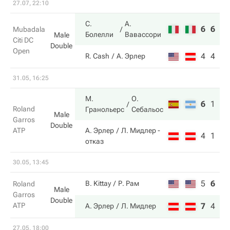
27.07, 22:10
С.
А.
6
6
Mubadala
Болелли
Вавассори
Male
Citi DC
Double
Open
4
4
R. Cash
А. Эрлер
31.05, 16:25
М.
О.
6
1
Roland
Гранольерс
Себальос
Male
Garros
Double
ATP
А. Эрлер
Л. Мидлер
-
4
1
отказ
30.05, 13:45
5
6
4
B. Kittay
Р. Рам
Roland
Male
Garros
Double
ATP
7
4
6
А. Эрлер
Л. Мидлер
27.05, 18:00