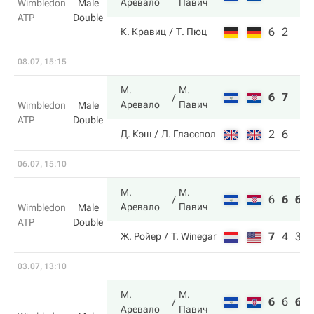
Аревало
Павич
Wimbledon
Male
ATP
Double
6
2
К. Кравиц
Т. Пюц
08.07, 15:15
М.
М.
6
7
Аревало
Павич
Wimbledon
Male
ATP
Double
2
6
Д. Кэш
Л. Гласспол
06.07, 15:10
М.
М.
6
6
6
Аревало
Павич
Wimbledon
Male
ATP
Double
7
4
3
Ж. Ройер
T. Winegar
03.07, 13:10
М.
М.
6
6
6
Аревало
Павич