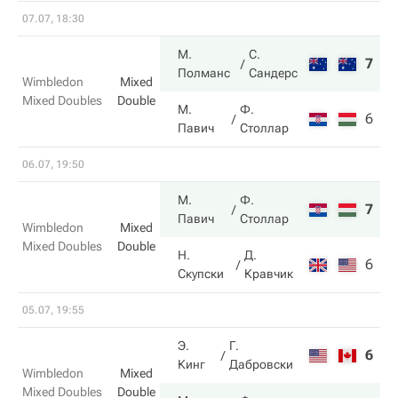
07.07, 18:30
М.
С.
7
6
Полманс
Сандерс
Wimbledon
Mixed
Mixed Doubles
Double
М.
Ф.
6
3
Павич
Столлар
06.07, 19:50
М.
Ф.
7
7
Павич
Столлар
Wimbledon
Mixed
Mixed Doubles
Double
Н.
Д.
6
6
Скупски
Кравчик
05.07, 19:55
Э.
Г.
6
5
Кинг
Дабровски
Wimbledon
Mixed
Mixed Doubles
Double