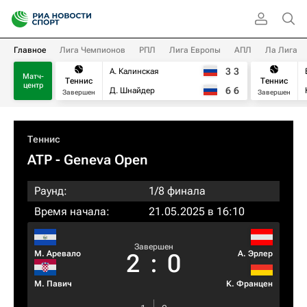
Главное
Лига Чемпионов
РПЛ
Лига Европы
АПЛ
Ла Лига
3
3
А. Калинская
Матч-
Теннис
Теннис
центр
6
6
Д. Шнайдер
Завершен
Завершен
Теннис
ATP
- Geneva Open
Раунд:
1/8 финала
Время начала:
21.05.2025 в 16:10
Завершен
М. Аревало
А. Эрлер
2
:
0
М. Павич
К. Францен