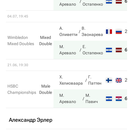
6
6
Аревало
Остапенко
04.07, 19:45
А.
В.
2
7
Оливетти
Звонарева
Wimbledon
Mixed
Mixed Doubles
Double
М.
Е.
6
6
Аревало
Остапенко
21.06, 19:30
Х.
Г.
2
4
Хелиоваара
Паттен
HSBC
Male
Championships
Double
М.
М.
6
6
Аревало
Павич
Александр Эрлер