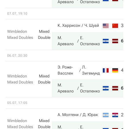
Аревало
Остапенко
07.07, 19:10
3
7
К. Харрисон
Ч. Шуай
Wimbledon
Mixed
Mixed Doubles
Double
М.
Е.
6
5
Аревало
Остапенко
06.07, 20:30
Э. Роже-
Л.
4
6
Васслен
Зигемунд
Wimbledon
Mixed
Mixed Doubles
Double
М.
Е.
6
7
Аревало
Остапенко
05.07, 17:05
2
2
А. Молтени
Д. Юрак
Wimbledon
Mixed
Mixed Doubles
Double
М.
Е.