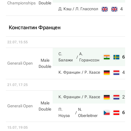
Championships
Double
4
3
Д. Кэш
Л. Гласспол
Константин Францен
22.07, 15:55
С.
А.
6
7
Балажи
Горанссон
Male
Generali Open
Double
4
6
К. Францен
Р. Хаасе
21.07, 17:25
2
7
К. Францен
Р. Хаасе
Male
Generali Open
Double
П.
N.
6
5
Ноуза
Oberleitner
15.07, 19:05