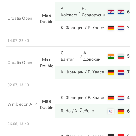
A.
Н.
6
7
Kalender
Сердарусич
Male
Croatia Open
Double
3
6
К. Францен
Р. Хаасе
14.07, 22:40
С.
А.
5
4
Бантия
Донский
Male
Croatia Open
Double
7
6
К. Францен
Р. Хаасе
02.07, 13:10
4
6
К. Францен
Р. Хаасе
Male
Wimbledon ATP
Double
6
7
R. Ho
Х. Йебенс
26.06, 13:40