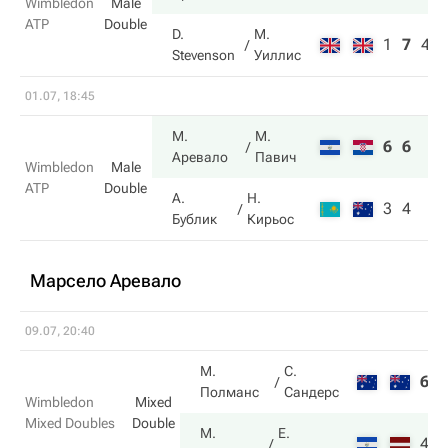
Wimbledon
Male
ATP
Double
D.
М.
1
7
4
Stevenson
Уиллис
01.07, 18:45
М.
М.
6
6
Аревало
Павич
Wimbledon
Male
ATP
Double
А.
Н.
3
4
Бублик
Кирьос
Марсело Аревало
09.07, 20:40
М.
С.
6
5
Полманс
Сандерс
Wimbledon
Mixed
Mixed Doubles
Double
М.
Е.
4
7