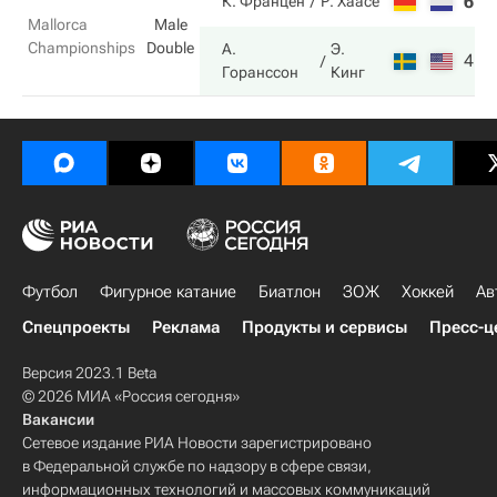
6
5
К. Францен
Р. Хаасе
Mallorca
Male
Championships
Double
А.
Э.
4
7
Горанссон
Кинг
Футбол
Фигурное катание
Биатлон
ЗОЖ
Хоккей
Ав
Спецпроекты
Реклама
Продукты и сервисы
Пресс-ц
Версия 2023.1 Beta
© 2026 МИА «Россия сегодня»
Вакансии
Сетевое издание РИА Новости зарегистрировано
в Федеральной службе по надзору в сфере связи,
информационных технологий и массовых коммуникаций