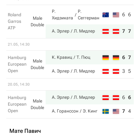
Р.
Р.
6
6
Roland
Хидзиката
Сеггерман
Male
Garros
Double
ATP
7
7
А. Эрлер
Л. Мидлер
21.05, 14:30
6
7
К. Кравиц
Т. Пюц
Hamburg
Male
European
Double
Open
3
5
А. Эрлер
Л. Мидлер
20.05, 14:30
6
6
10
А. Эрлер
Л. Мидлер
Hamburg
Male
European
Double
Open
7
4
8
А. Горанссон
Э. Кинг
Мате Павич