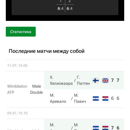
1
2
6
:
4
6
:
4
Статистика
Последние матчи между собой
11.07, 15:05
Х.
Г.
7
7
Хелиоваара
Паттен
Wimbledon
Male
ATP
Double
М.
М.
6
6
Аревало
Павич
09.07, 15:10
М.
М.
7
6