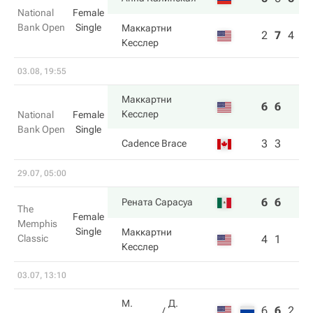
National
Female
Bank Open
Single
Маккартни
2
7
4
Кесслер
03.08, 19:55
Маккартни
6
6
Кесслер
National
Female
Bank Open
Single
3
3
Cadence Brace
29.07, 05:00
6
6
Рената Сарасуа
The
Female
Memphis
Single
Маккартни
Classic
4
1
Кесслер
03.07, 13:10
М.
Д.
6
6
2