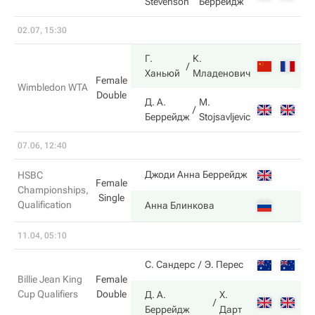
Stevenson
Беррейдж
02.07, 15:30
Г.
К.
6
Ханьюй
Младенович
Female
Wimbledon WTA
Double
Д. А.
M.
3
Беррейдж
Stojsavljevic
07.06, 12:40
1
Джоди Анна Беррейдж
HSBC
Female
Championships,
Single
Qualification
6
Анна Блинкова
11.04, 05:10
3
С. Сандерс
Э. Перес
Billie Jean King
Female
Cup Qualifiers
Double
Д. А.
Х.
6
Беррейдж
Дарт