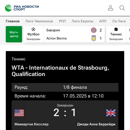
Главное
Лига Чемпионов
РПЛ
Лига Европы
АПЛ
Ла Лига
2
Бавария
Матч-
Футбол
Теннис
центр
1
Астон Вилла
Завершен
Завершен
Теннис
WTA
- Internationaux de Strasbourg,
Qualification
Раунд:
1/8 финала
Время начала:
17.05.2025 в 12:10
Завершен
2
:
1
Маккартни Кесслер
Джоди Анна Беррейдж