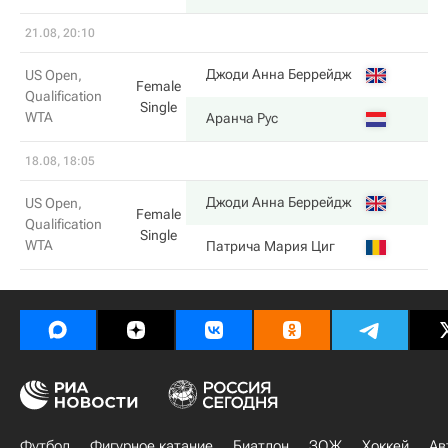
21.08, 20:10
7
Джоди Анна Беррейдж
US Open,
Female
Qualification
Single
WTA
6
Аранча Рус
18.08, 18:05
6
Джоди Анна Беррейдж
US Open,
Female
Qualification
Single
WTA
4
Патрича Мария Циг
Футбол
Фигурное катание
Биатлон
ЗОЖ
Хоккей
Ав