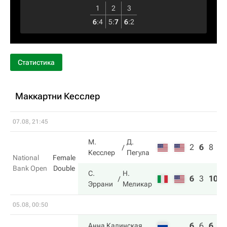
1
2
3
6
:
4
5
:
7
6
:
2
Статистика
Маккартни Кесслер
07.08, 21:45
М.
Д.
2
6
8
Кесслер
Пегула
National
Female
Bank Open
Double
С.
Н.
6
3
10
Эррани
Меликар
05.08, 00:50
6
6
6
Анна Калинская