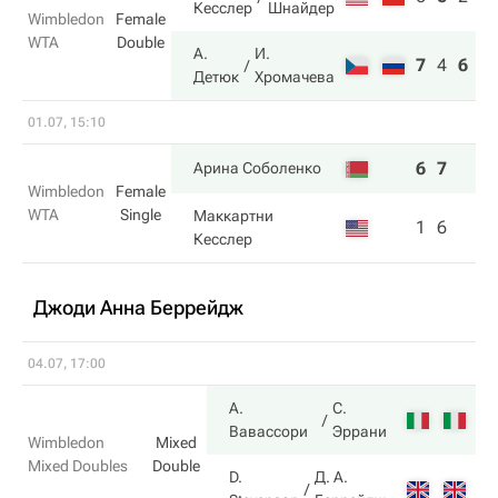
Кесслер
Шнайдер
Wimbledon
Female
WTA
Double
А.
И.
7
4
6
Детюк
Хромачева
01.07, 15:10
6
7
Арина Соболенко
Wimbledon
Female
WTA
Single
Маккартни
1
6
Кесслер
Джоди Анна Беррейдж
04.07, 17:00
А.
С.
6
Вавассори
Эррани
Wimbledon
Mixed
Mixed Doubles
Double
D.
Д. А.
4