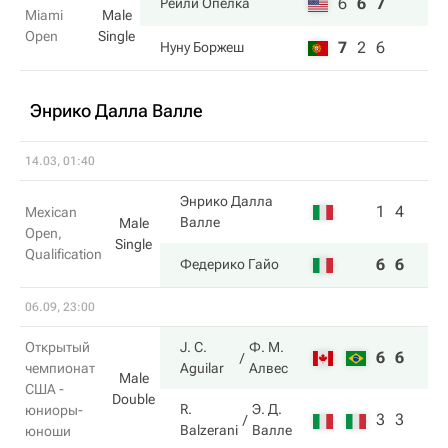
6
6
7
Рейли Опелка
Miami
Male
Open
Single
7
2
6
Нуну Боржеш
Энрико Далла Валле
14.03, 01:40
Энрико Далла
1
4
Mexican
Валле
Male
Open,
Single
Qualification
6
6
Федерико Гайо
06.09, 23:00
Открытый
J. C.
Ф. М.
6
6
чемпионат
Aguilar
Алвес
Male
США -
Double
R.
Э. Д.
юниоры-
3
3
Balzerani
Валле
юноши