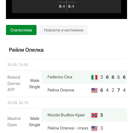
6
:
4
6
:
4
Статистика
Новости участников
Рейли Опелка
24.05, 15:55
3
6
6
6
6
Federico Cina
Roland
Male
Garros
Single
ATP
6
4
2
7
4
Рейли Опелка
23.04, 22:15
5
Nicolai Budkov Kjaer
Madrid
Male
Open
Single
3
Рейли Опелка
- отказ