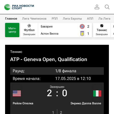
Главное
Лига Чемпионов
РПЛ
Лига Европы
АПЛ
Ла Лига
2
Бавария
Матч-
Футбол
Теннис
центр
1
Астон Вилла
Завершен
Завершен
Теннис
ATP
- Geneva Open, Qualification
Раунд:
1/8 финала
Время начала:
17.05.2025 в 12:10
Завершен
2
:
0
Рейли Опелка
Энрико Далла Валле
1
2