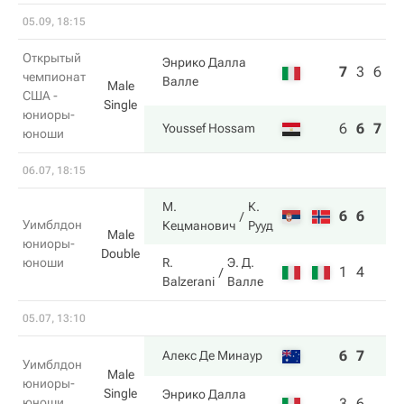
05.09, 18:15
Открытый
Энрико Далла
7
3
6
чемпионат
Валле
Male
США -
Single
юниоры-
6
6
7
Youssef Hossam
юноши
06.07, 18:15
М.
К.
6
6
Уимблдон
Кецманович
Рууд
Male
юниоры-
Double
юноши
R.
Э. Д.
1
4
Balzerani
Валле
05.07, 13:10
6
7
Алекс Де Минаур
Уимблдон
Male
юниоры-
Single
Энрико Далла
юноши
3
6