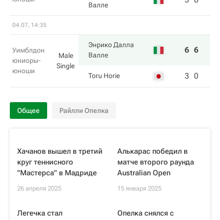
Валле
04.07, 14:35
Энрико Далла
6
6
Уимблдон
Валле
Male
юниоры-
Single
юноши
3
0
Toru Horie
Общее
Райлли Опелка
Хачанов вышел в третий
Алькарас победил в
круг теннисного
матче второго раунда
"Мастерса" в Мадриде
Australian Open
26 апреля 2025
15 января 2025
Легечка стал
Опелка снялся с