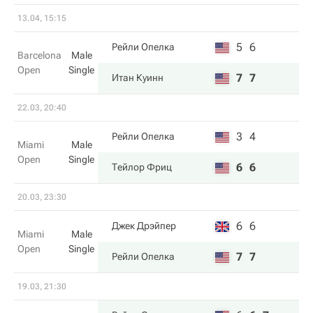
13.04, 15:15
5
6
Рейли Опелка
Barcelona
Male
Open
Single
7
7
Итан Куинн
22.03, 20:40
3
4
Рейли Опелка
Miami
Male
Open
Single
6
6
Тейлор Фриц
20.03, 23:30
6
6
Джек Дрэйпер
Miami
Male
Open
Single
7
7
Рейли Опелка
19.03, 21:30