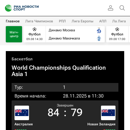
Главное
Лига Чемпионов
РПЛ
Лига Европы
АПЛ
Ла Лига
Динамо Москва
Матч-
Футбол
Футбол
центр
Динамо Махачкала
09.08 14:30
09.08 17:00
Баскетбол
World Championships Qualification
Asia 1
Тур:
1
Время начала:
28.11.2025 в 11:30
Завершен
84
:
79
Австралия
Новая Зеландия