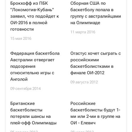
Брокхофф из ПБК
Сборная США по
"Локомотив-Кубань"
баскетболу попала в
заявил, что подойдет к
группу с австралийцами
ОИ-2016 в полной
на Олимпиаде
готовности
11 марта 2016
15 мая 2016
Федерация баскетбола
Огастус хочет сыграть с
Австралии отвергает
российскими
подозрения
баскетболистками в
относительно игры с
финале ОИ-2012
Анголой
09 августа 2012
09 сентября 2014
Британские
Российские
баскетболисты
баскетболисты будут 1-
потеряли шансы на
ми или 2-ми в группе на
плей-офф Олимпиады
ОИ - Елевич