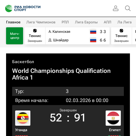
Главное
Лига Чемпионов
РПЛ
Лига Европы
АПЛ
Ла Лига
3
3
А. Калинская
Матч-
Теннис
Теннис
центр
6
6
Д. Шнайдер
Завершен
Завершен
Баскетбол
World Championships Qualification
Africa 1
Тур:
3
Время начала:
02.03.2026 в 00:00
Завершен
52
:
91
Уганда
Египет