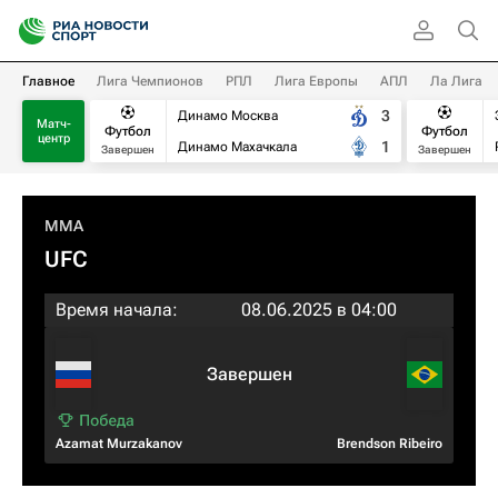
Главное
Лига Чемпионов
РПЛ
Лига Европы
АПЛ
Ла Лига
3
Динамо Москва
Матч-
Футбол
Футбол
центр
1
Динамо Махачкала
Завершен
Завершен
MMA
UFC
Время начала:
08.06.2025 в 04:00
Завершен
Azamat Murzakanov
Brendson Ribeiro