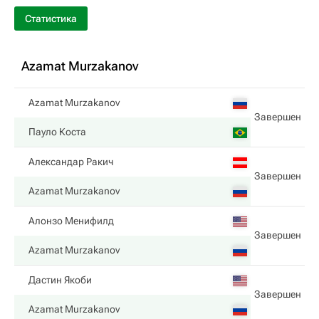
Статистика
Azamat Murzakanov
Azamat Murzakanov
Завершен
Пауло Коста
Александар Ракич
Завершен
Azamat Murzakanov
Алонзо Менифилд
Завершен
Azamat Murzakanov
Дастин Якоби
Завершен
Azamat Murzakanov