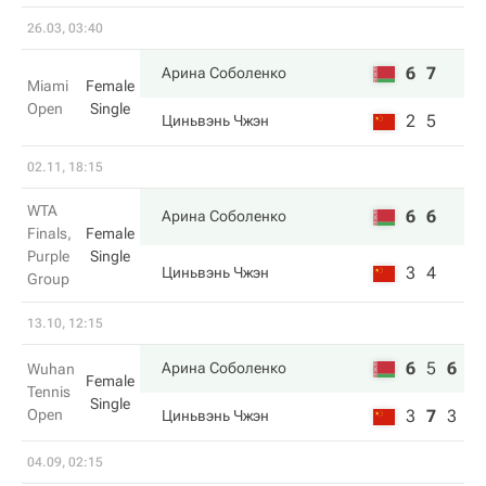
26.03, 03:40
6
7
Арина Соболенко
Miami
Female
Open
Single
2
5
Циньвэнь Чжэн
02.11, 18:15
WTA
6
6
Арина Соболенко
Finals,
Female
Purple
Single
3
4
Циньвэнь Чжэн
Group
13.10, 12:15
6
5
6
Арина Соболенко
Wuhan
Female
Tennis
Single
Open
3
7
3
Циньвэнь Чжэн
04.09, 02:15