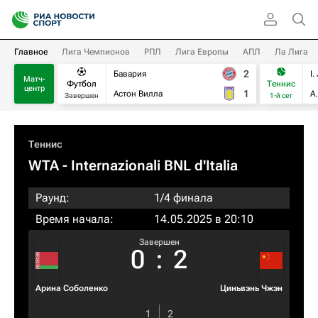
Главное
Лига Чемпионов
РПЛ
Лига Европы
АПЛ
Ла Лига
2
Бавария
I.
Матч-
Футбол
Теннис
центр
1
Астон Вилла
А
Завершен
1-й сет
Теннис
WTA
- Internazionali BNL d'Italia
Раунд:
1/4 финала
Время начала:
14.05.2025 в 20:10
Завершен
0
:
2
Арина Соболенко
Циньвэнь Чжэн
1
2