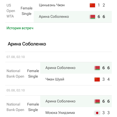
1
2
Циньвэнь Чжэн
US
Female
Open
Single
WTA
6
6
Арина Соболенко
История встреч
Арина Соболенко
07.08, 02:10
6
6
Арина Соболенко
National
Female
Bank Open
Single
3
4
Чжан Шуай
05.08, 02:10
6
6
Арина Соболенко
National
Female
Bank Open
Single
3
3
Моюка Укидзима