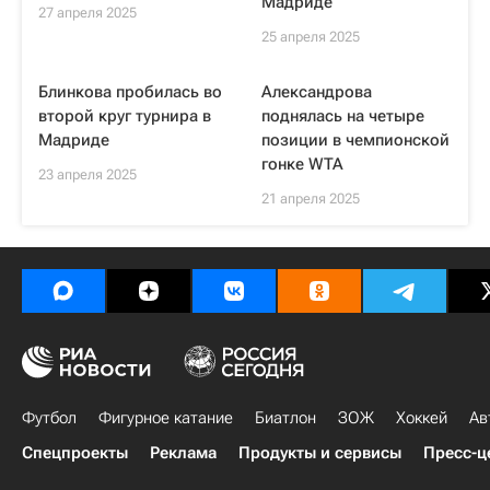
Мадриде
27 апреля 2025
25 апреля 2025
Блинкова пробилась во
Александрова
второй круг турнира в
поднялась на четыре
Мадриде
позиции в чемпионской
гонке WTA
23 апреля 2025
21 апреля 2025
Футбол
Фигурное катание
Биатлон
ЗОЖ
Хоккей
Ав
Спецпроекты
Реклама
Продукты и сервисы
Пресс-ц