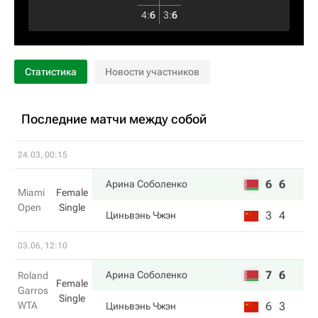
4
:
6
3
:
6
Статистика
Новости участников
Последние матчи между собой
24.03, 00:15
6
6
Арина Соболенко
Miami
Female
Open
Single
3
4
Циньвэнь Чжэн
03.06, 12:10
7
6
Арина Соболенко
Roland
Female
Garros
Single
WTA
6
3
Циньвэнь Чжэн