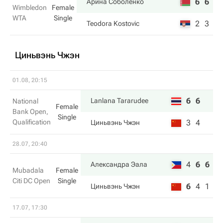
6
6
Арина Соболенко
Wimbledon
Female
WTA
Single
2
3
Teodora Kostovic
Циньвэнь Чжэн
01.08, 20:15
6
6
Lanlana Tararudee
National
Female
Bank Open,
Single
Qualification
3
4
Циньвэнь Чжэн
28.07, 20:40
4
6
6
Александра Эала
Mubadala
Female
Citi DC Open
Single
6
4
1
Циньвэнь Чжэн
17.07, 17:30