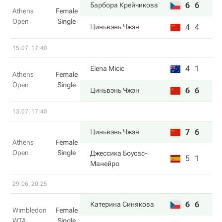
6
6
Барбора Крейчикова
Athens
Female
Open
Single
4
4
Циньвэнь Чжэн
15.07, 17:40
4
1
Elena Micic
Athens
Female
Open
Single
6
6
Циньвэнь Чжэн
13.07, 17:40
7
6
Циньвэнь Чжэн
Athens
Female
Open
Single
Джессика Боусас-
5
1
Манейро
29.06, 20:25
6
6
Катерина Синякова
Wimbledon
Female
WTA
Single