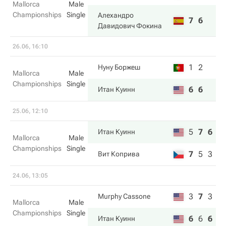
Mallorca
Male
Championships
Single
Алехандро
7
6
Давидович Фокина
26.06, 16:10
1
2
Нуну Боржеш
Mallorca
Male
Championships
Single
6
6
Итан Куинн
25.06, 12:10
5
7
6
Итан Куинн
Mallorca
Male
Championships
Single
7
5
3
Вит Коприва
24.06, 13:05
3
7
3
Murphy Cassone
Mallorca
Male
Championships
Single
6
6
6
Итан Куинн