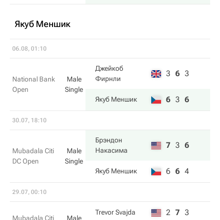
Якуб Меншик
06.08, 01:10
Джейкоб
3
6
3
Фирнли
National Bank
Male
Open
Single
6
3
6
Якуб Меншик
30.07, 18:10
Брэндон
7
3
6
Накаcима
Mubadala Citi
Male
DC Open
Single
6
6
4
Якуб Меншик
29.07, 00:10
2
7
3
Trevor Svajda
Mubadala Citi
Male