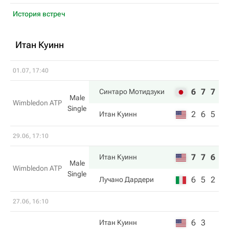
История встреч
Итан Куинн
01.07, 17:40
6
7
7
Синтаро Мотидзуки
Male
Wimbledon ATP
Single
2
6
5
Итан Куинн
29.06, 17:10
7
7
6
Итан Куинн
Male
Wimbledon ATP
Single
6
5
2
Лучано Дардери
27.06, 16:10
6
3
Итан Куинн