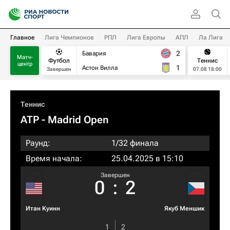
Главное
Лига Чемпионов
РПЛ
Лига Европы
АПЛ
Ла Лига
2
Бавария
Матч-
Футбол
Теннис
центр
1
Астон Вилла
Завершен
07.08 18:00
Теннис
ATP
- Madrid Open
Раунд:
1/32 финала
Время начала:
25.04.2025 в 15:10
Завершен
0
:
2
Итан Куинн
Якуб Меншик
1
2