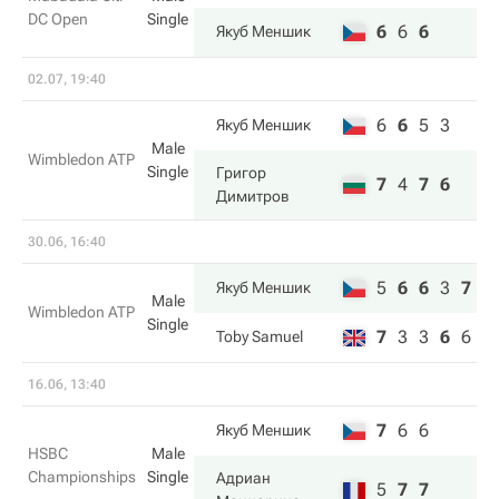
DC Open
Single
6
6
6
Якуб Меншик
02.07, 19:40
6
6
5
3
Якуб Меншик
Male
Wimbledon ATP
Single
Григор
7
4
7
6
Димитров
30.06, 16:40
5
6
6
3
7
Якуб Меншик
Male
Wimbledon ATP
Single
7
3
3
6
6
Toby Samuel
16.06, 13:40
7
6
6
Якуб Меншик
HSBC
Male
Championships
Single
Адриан
5
7
7