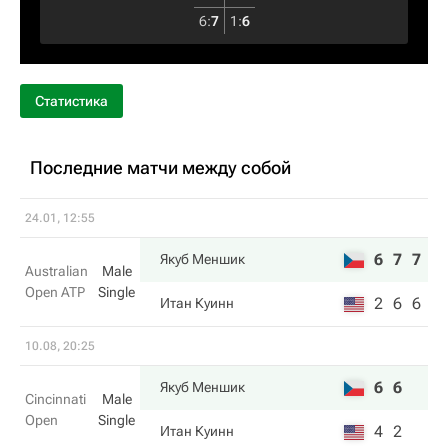
6
:
7
1
:
6
Статистика
Последние матчи между собой
24.01, 12:55
6
7
7
Якуб Меншик
Australian
Male
Open ATP
Single
2
6
6
Итан Куинн
10.08, 20:25
6
6
Якуб Меншик
Cincinnati
Male
Open
Single
4
2
Итан Куинн