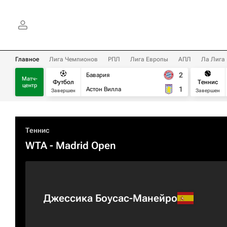
Главное
Лига Чемпионов
РПЛ
Лига Европы
АПЛ
Ла Лига
2
Бавария
Матч-
Футбол
Теннис
центр
1
Астон Вилла
Завершен
Завершен
Теннис
WTA
- Madrid Open
Джессика Боусас-Манейро