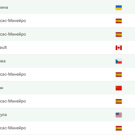
лина
усас-Манейро
усас-Манейро
ault
ова
усас-Манейро
эн
усас-Манейро
гула
усас-Манейро