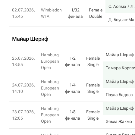
С. Аояма
Л.
02.07.2026,
Wimbledon
1/32
Female
15:45
WTA
финала
Double
Д. Боусас-М
Майар Шериф
Майар Шериф
Hamburg
25.07.2026,
1/2
Female
European
18:55
финала
Single
Open
Тамара Корпа
Майар Шериф
Hamburg
24.07.2026,
1/4
Female
European
14:10
финала
Single
Open
Паула Бадоса
Майар Шериф
Hamburg
23.07.2026,
1/8
Female
European
12:05
финала
Single
Open
Эльза Жакмо