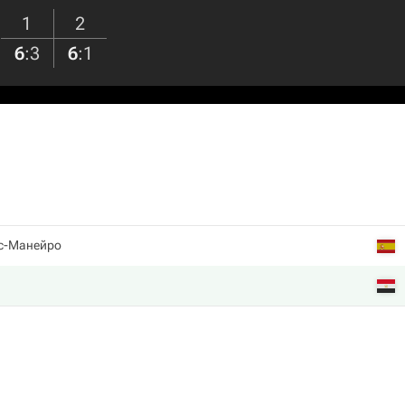
1
2
6
:
3
6
:
1
с-Манейро