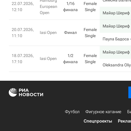
Симона Вальт
Hamburg
22.07.2026,
1/16
Female
European
12:10
финала
Single
Open
Майар Шериф
Майар Шериф
20.07.2026,
Female
Iasi Open
Финал
11:10
Single
Паула Бадоса
-
Майар Шериф
18.07.2026,
1/2
Female
Iasi Open
17:10
финала
Single
Oleksandra Oli
Футбол
Фигурное катание
Б
Спецпроекты
Рекла