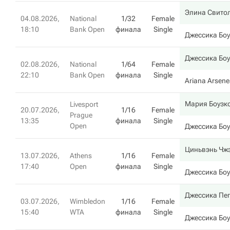
Элина Свито
04.08.2026,
National
1/32
Female
18:10
Bank Open
финала
Single
Джессика Бо
Джессика Бо
02.08.2026,
National
1/64
Female
22:10
Bank Open
финала
Single
Ariana Arsene
Мария Боузк
Livesport
20.07.2026,
1/16
Female
Prague
13:35
финала
Single
Open
Джессика Бо
Циньвэнь Чж
13.07.2026,
Athens
1/16
Female
17:40
Open
финала
Single
Джессика Бо
Джессика Пе
03.07.2026,
Wimbledon
1/16
Female
15:40
WTA
финала
Single
Джессика Бо