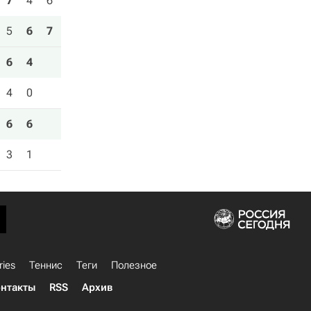
7
4
6
5
6
7
6
4
4
0
6
6
3
1
ries
Теннис
Теги
Полезное
нтакты
RSS
Архив