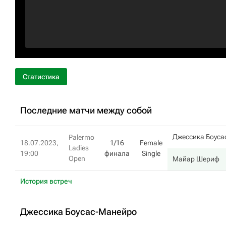
Статистика
Последние матчи между собой
Джессика Боуса
Palermo
18.07.2023,
1/16
Female
Ladies
19:00
финала
Single
Open
Майар Шериф
История встреч
Джессика Боусас-Манейро