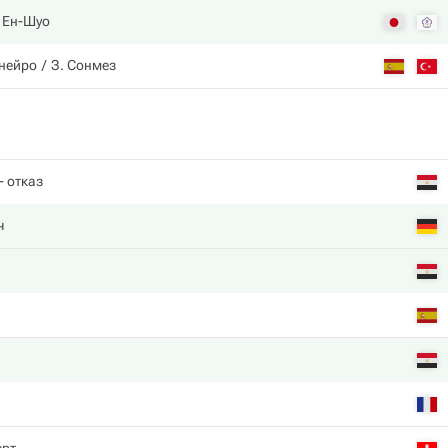
 Ен-Шуо
анейро
З. Сонмез
- отказ
ч