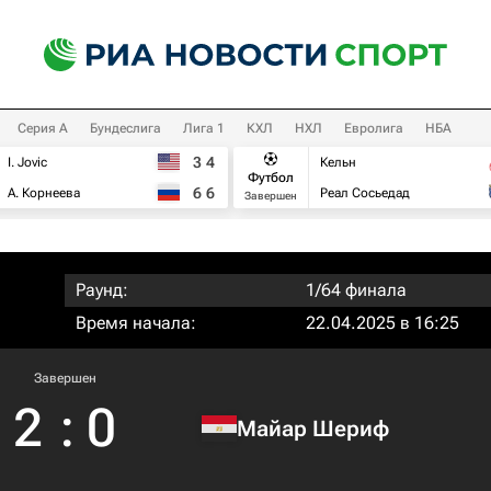
Серия А
Бундеслига
Лига 1
КХЛ
НХЛ
Евролига
НБА
3
4
I. Jovic
Кельн
Футбол
6
6
А. Корнеева
Реал Сосьедад
Завершен
Раунд:
1/64 финала
Время начала:
22.04.2025 в 16:25
Завершен
2
:
0
Майар Шериф