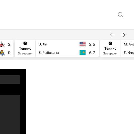
2
2
5
Э. Ли
М. Ан
Теннис
Теннис
0
6
7
Е. Рыбакина
Л. Фе
Завершен
Завершен