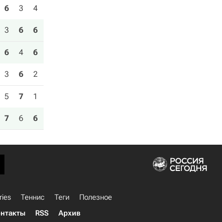
6
3
4
3
6
6
6
4
6
3
6
2
5
7
1
7
6
6
ries
Теннис
Теги
Полезное
нтакты
RSS
Архив