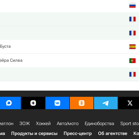
Буста
ейра Силва
иатлон
ЗОЖ
Хоккей
Авто/мото
Единоборства
Sport sto
ма
Продукты и сервисы
Пресс-центр
Об агентстве
Ко