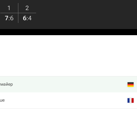
1
2
7
:
6
6
:
4
тмайер
сше