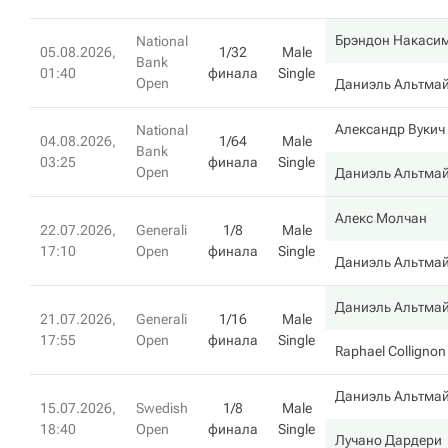
Брэндон Накаcи
National
05.08.2026,
1/32
Male
Bank
01:40
финала
Single
Open
Даниэль Альтма
Александр Вукич
National
04.08.2026,
1/64
Male
Bank
03:25
финала
Single
Open
Даниэль Альтма
Алекс Молчан
22.07.2026,
Generali
1/8
Male
17:10
Open
финала
Single
Даниэль Альтма
Даниэль Альтма
21.07.2026,
Generali
1/16
Male
17:55
Open
финала
Single
Raphael Collignon
Даниэль Альтма
15.07.2026,
Swedish
1/8
Male
18:40
Open
финала
Single
Лучано Дардери