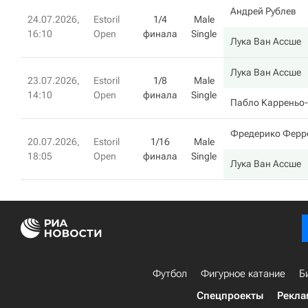
Андрей Рублев
24.07.2026,
Estoril
1/4
Male
16:10
Open
финала
Single
Лука Ван Ассше
Лука Ван Ассше
23.07.2026,
Estoril
1/8
Male
14:10
Open
финала
Single
Пабло Карреньо-
Фредерико Ферр
20.07.2026,
Estoril
1/16
Male
18:05
Open
финала
Single
Лука Ван Ассше
Футбол
Фигурное катание
Б
Спецпроекты
Рекла