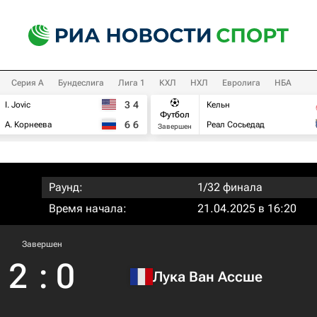
Серия А
Бундеслига
Лига 1
КХЛ
НХЛ
Евролига
НБА
3
4
I. Jovic
Кельн
Футбол
6
6
А. Корнеева
Реал Сосьедад
Завершен
Раунд:
1/32 финала
Время начала:
21.04.2025 в 16:20
Завершен
2
:
0
Лука Ван Ассше