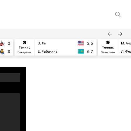
2
2
5
Э. Ли
М. Ан
Теннис
Теннис
0
6
7
Е. Рыбакина
Л. Фе
Завершен
Завершен