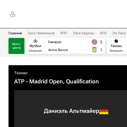
Главное
Лига Чемпионов
РПЛ
Лига Европы
АПЛ
Ла Лига
2
Бавария
Матч-
Футбол
Теннис
центр
1
Астон Вилла
Завершен
Завершен
Теннис
ATP
- Madrid Open, Qualification
Даниэль Альтмайер