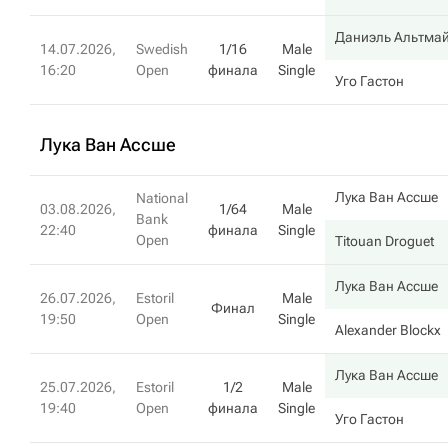
Даниэль Альтма
14.07.2026,
Swedish
1/16
Male
16:20
Open
финала
Single
Уго Гастон
Лука Ван Ассше
Лука Ван Ассше
National
03.08.2026,
1/64
Male
Bank
22:40
финала
Single
Open
Titouan Droguet
Лука Ван Ассше
26.07.2026,
Estoril
Male
Финал
19:50
Open
Single
Alexander Blockx
Лука Ван Ассше
25.07.2026,
Estoril
1/2
Male
19:40
Open
финала
Single
Уго Гастон