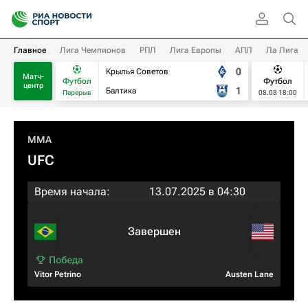
Главное
Лига Чемпионов
РПЛ
Лига Европы
АПЛ
Ла Лига
0
Крылья Советов
Матч-
Футбол
Футбол
центр
1
Балтика
Перерыв
08.08 18:00
MMA
UFC
Время начала:
13.07.2025 в 04:30
Завершен
Vitor Petrino
Austen Lane