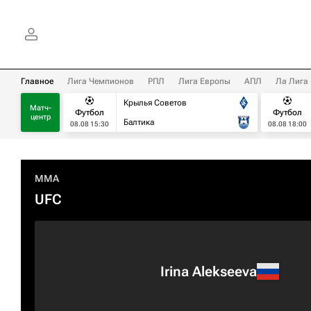
Главное
Лига Чемпионов
РПЛ
Лига Европы
АПЛ
Ла Лига
Крылья Советов
Матч-
Футбол
Футбол
центр
Балтика
08.08 15:30
08.08 18:00
MMA
UFC
Irina Alekseeva