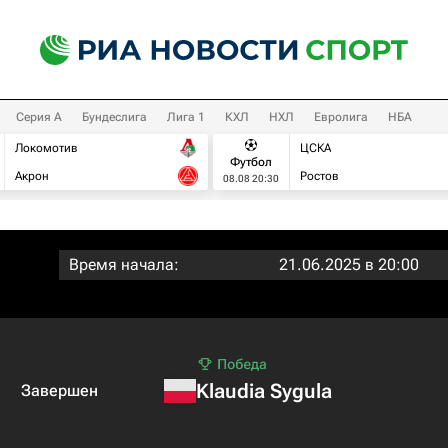
Серия А
Бундеслига
Лига 1
КХЛ
НХЛ
Евролига
НБА
Локомотив
ЦСКА
Футбол
Акрон
Ростов
08.08 20:30
Время начала:
21.06.2025 в 20:00
Klaudia Sygula
Завершен