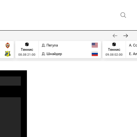
Д. Пегула
А. С
Теннис
Теннис
Д. Шнайдер
Е. А
08.08 21:00
09.08 02:00