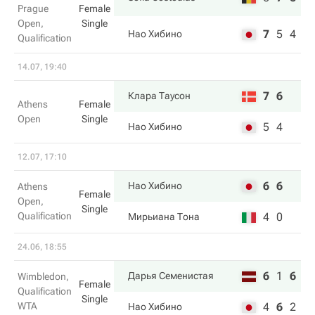
Prague
Female
Open,
Single
7
5
4
Нао Хибино
Qualification
14.07, 19:40
7
6
Клара Таусон
Athens
Female
Open
Single
5
4
Нао Хибино
12.07, 17:10
6
6
Нао Хибино
Athens
Female
Open,
Single
Qualification
4
0
Мирьиана Тона
24.06, 18:55
6
1
6
Дарья Семенистая
Wimbledon,
Female
Qualification
Single
WTA
4
6
2
Нао Хибино