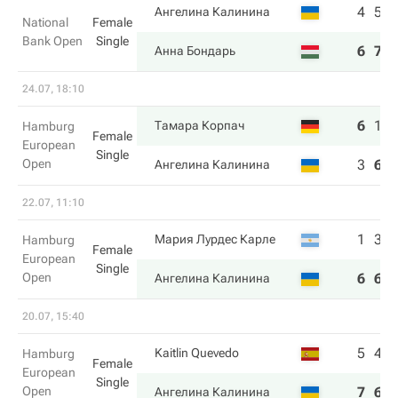
4
5
Ангелина Калинина
National
Female
Bank Open
Single
6
7
Анна Бондарь
24.07, 18:10
6
1
Тамара Корпач
Hamburg
Female
European
Single
Open
3
6
Ангелина Калинина
22.07, 11:10
1
3
Мария Лурдес Карле
Hamburg
Female
European
Single
Open
6
6
Ангелина Калинина
20.07, 15:40
5
4
Kaitlin Quevedo
Hamburg
Female
European
Single
Open
7
6
Ангелина Калинина