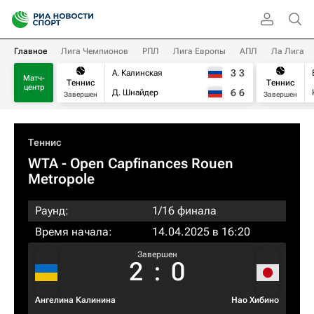
Главное
Лига Чемпионов
РПЛ
Лига Европы
АПЛ
Ла Лига
3
3
А. Калинская
Матч-
Теннис
Теннис
центр
6
6
Д. Шнайдер
Завершен
Завершен
Теннис
WTA
- Open Capfinances Rouen
Metropole
Раунд:
1/16 финала
Время начала:
14.04.2025 в 16:20
Завершен
2
:
0
Ангелина Калинина
Нао Хибино