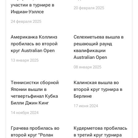
участии в турнире в
20 февраля 2025
Индиан-Уэллсе
24 февраля 2025
Американка Коллинз
Селехметьева вышла в
пробилась во второй
решающий раунд
круг Australian Open
квалификации
Australian Open
13 января 2025
08 января 2025
Теннисистки сборной
Калинская вышла во
Японии вышли в
второй круг турнира в
четвертьфинал Кубка
Берлине
Билли Джин Кинг
17 июня 2024
14 ноября 2024
Грачева пробилась во
Кудерметова пробилась
второй круг "Ролан
в третий круг турнира