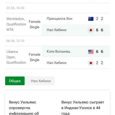
23.06, 16:30
2
2
Присцилла Хон
Wimbledon,
Female
Qualification
Single
WTA
6
6
Нао Хибино
06.06, 12:10
6
6
Кэти Волынец
Libema
Female
Open,
Single
Qualification
2
2
Нао Хибино
Общее
Нао Хибино
Винус Уильямс
Винус Уильямс сыграет
опровергла
в Индиан-Уэллсе в 44
информацию об
года