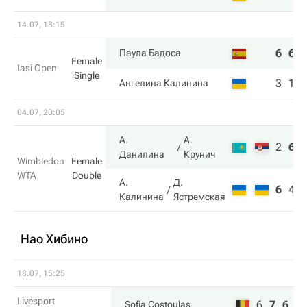
14.07, 18:15
6
6
Паула Бадоса
Female
Iasi Open
Single
3
1
Ангелина Калинина
04.07, 20:05
А.
А.
2
6
Данилина
Крунич
Wimbledon
Female
WTA
Double
А.
Д.
6
4
Калинина
Ястремская
Нао Хибино
18.07, 15:25
Livesport
6
7
6
Sofia Costoulas