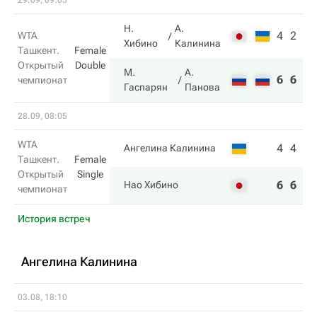
29.09, 09:05
Н.
А.
4
2
WTA
Хибино
Калинина
Ташкент.
Female
Открытый
Double
М.
А.
6
6
чемпионат
Гаспарян
Панова
28.09, 08:05
WTA
4
4
Ангелина Калинина
Ташкент.
Female
Открытый
Single
6
6
Нао Хибино
чемпионат
История встреч
Ангелина Калинина
03.08, 18:10