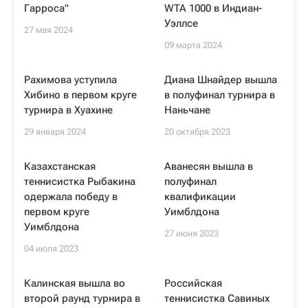
Гарроса"
WTA 1000 в Индиан-
Уэллсе
27 мая 2024
09 марта 2024
Рахимова уступила
Диана Шнайдер вышла
Хибино в первом круге
в полуфинал турнира в
турнира в Хуахине
Наньчане
29 января 2024
20 октября 2023
Казахстанская
Аванесян вышла в
теннисистка Рыбакина
полуфинал
одержала победу в
квалификации
первом круге
Уимблдона
Уимблдона
27 июня 2023
04 июля 2023
Калинская вышла во
Российская
второй раунд турнира в
теннисистка Савиных