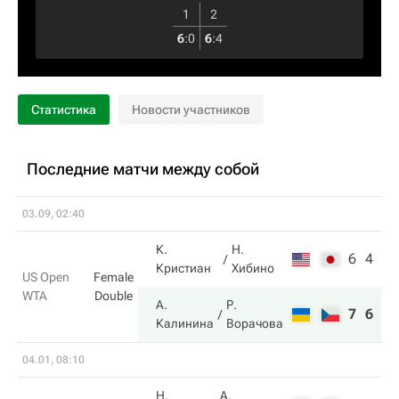
1
2
6
:
0
6
:
4
Статистика
Новости участников
Последние матчи между собой
03.09, 02:40
К.
Н.
6
4
Кристиан
Хибино
US Open
Female
WTA
Double
А.
Р.
7
6
Калинина
Ворачова
04.01, 08:10
Н.
А.