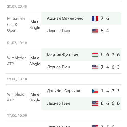
28.07, 20:45
7
6
Адриан Маннарино
Mubadala
Male
Citi DC
Single
Open
5
4
Лернер Тьен
01.07, 13:10
6
6
7
6
Мартон Фучович
Wimbledon
Male
ATP
Single
7
4
6
3
Лернер Тьен
29.06, 13:10
1
4
7
3
Далибор Сврчина
Wimbledon
Male
ATP
Single
6
6
6
6
Лернер Тьен
17.06, 16:50