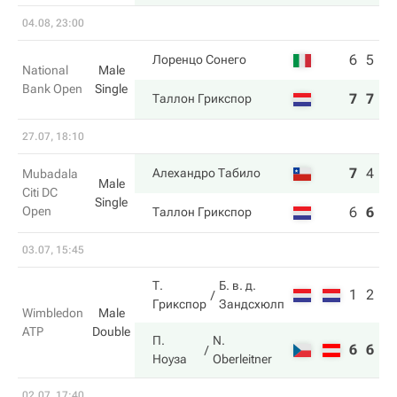
04.08, 23:00
6
5
Лоренцо Сонего
National
Male
Bank Open
Single
7
7
Таллон Грикспор
27.07, 18:10
7
4
6
Алехандро Табило
Mubadala
Male
Citi DC
Single
Open
6
6
4
Таллон Грикспор
03.07, 15:45
Т.
Б. в. д.
1
2
Грикспор
Зандсхюлп
Wimbledon
Male
ATP
Double
П.
N.
6
6
Ноуза
Oberleitner
02.07, 17:40