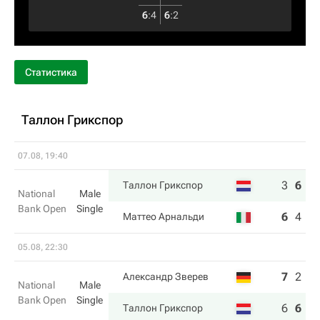
6
:
4
6
:
2
Статистика
Таллон Грикспор
07.08, 19:40
3
6
6
Таллон Грикспор
National
Male
Bank Open
Single
6
4
3
Маттео Арнальди
05.08, 22:30
7
2
4
Александр Зверев
National
Male
Bank Open
Single
6
6
6
Таллон Грикспор