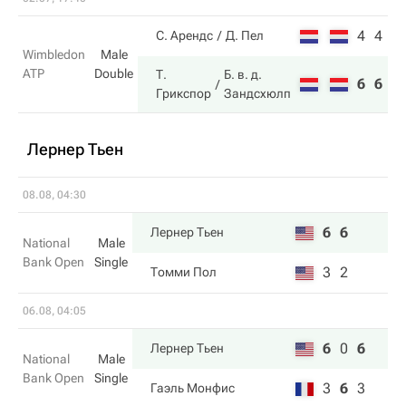
4
4
С. Арендс
Д. Пел
Wimbledon
Male
ATP
Double
Т.
Б. в. д.
6
6
Грикспор
Зандсхюлп
Лернер Тьен
08.08, 04:30
6
6
Лернер Тьен
National
Male
Bank Open
Single
3
2
Томми Пол
06.08, 04:05
6
0
6
Лернер Тьен
National
Male
Bank Open
Single
3
6
3
Гаэль Монфис