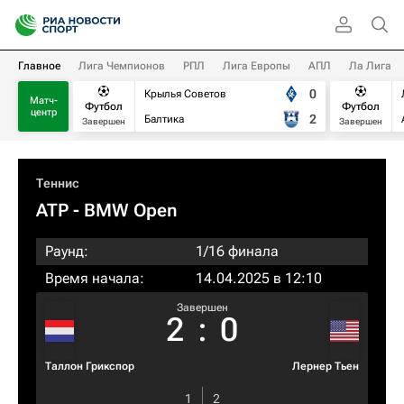
Главное
Лига Чемпионов
РПЛ
Лига Европы
АПЛ
Ла Лига
0
Крылья Советов
Матч-
Футбол
Футбол
центр
2
Балтика
Завершен
Завершен
Теннис
ATP
- BMW Open
Раунд:
1/16 финала
Время начала:
14.04.2025 в 12:10
Завершен
2
:
0
Таллон Грикспор
Лернер Тьен
1
2