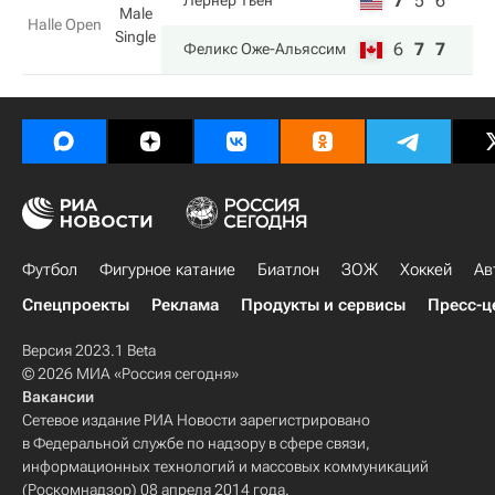
7
5
6
Лернер Тьен
Male
Halle Open
Single
6
7
7
Феликс Оже-Альяссим
Футбол
Фигурное катание
Биатлон
ЗОЖ
Хоккей
Ав
Спецпроекты
Реклама
Продукты и сервисы
Пресс-ц
Версия 2023.1 Beta
© 2026 МИА «Россия сегодня»
Вакансии
Сетевое издание РИА Новости зарегистрировано
в Федеральной службе по надзору в сфере связи,
информационных технологий и массовых коммуникаций
(Роскомнадзор) 08 апреля 2014 года.