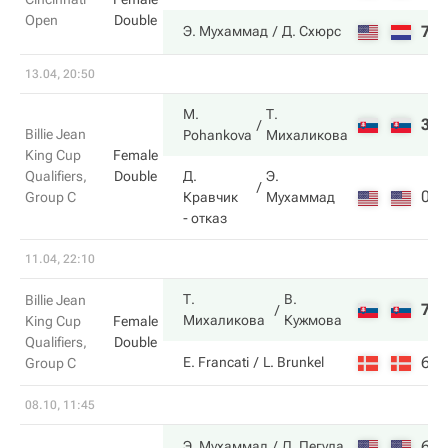
Open
Double
7
Э. Мухаммад
Д. Схюрс
13.04, 20:50
M.
Т.
3
Billie Jean
Pohankova
Михаликова
King Cup
Female
Qualifiers,
Double
Д.
Э.
0
Group C
Кравчик
Мухаммад
- отказ
11.04, 22:10
Т.
В.
Billie Jean
7
Михаликова
Кужмова
King Cup
Female
Qualifiers,
Double
6
E. Francati
L. Brunkel
Group C
08.10, 11:45
6
Э. Мухаммад
Д. Пегула