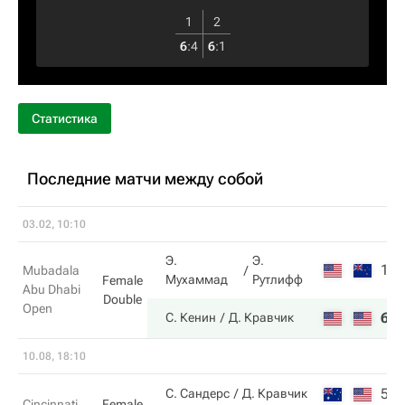
1
2
6
:
4
6
:
1
Статистика
Последние матчи между собой
03.02, 10:10
Э.
Э.
1
Mubadala
Мухаммад
Рутлифф
Female
Abu Dhabi
Double
Open
6
С. Кенин
Д. Кравчик
10.08, 18:10
5
С. Сандерс
Д. Кравчик
Cincinnati
Female