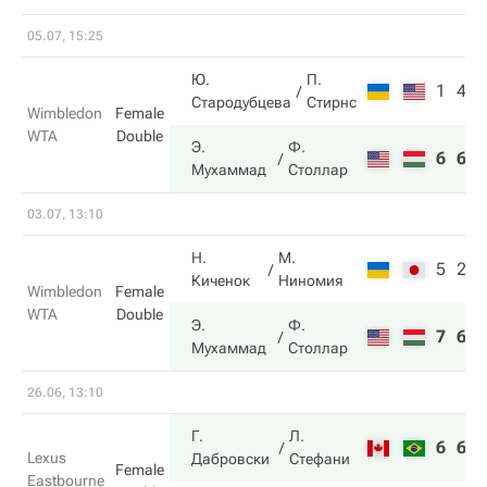
05.07, 15:25
Ю.
П.
1
4
Стародубцева
Стирнс
Wimbledon
Female
WTA
Double
Э.
Ф.
6
6
Мухаммад
Столлар
03.07, 13:10
Н.
М.
5
2
Киченок
Ниномия
Wimbledon
Female
WTA
Double
Э.
Ф.
7
6
Мухаммад
Столлар
26.06, 13:10
Г.
Л.
6
6
Lexus
Дабровски
Стефани
Female
Eastbourne