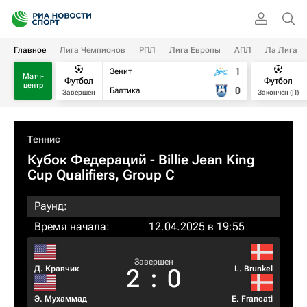
Главное
Лига Чемпионов
РПЛ
Лига Европы
АПЛ
Ла Лига
1
Зенит
Матч-
Футбол
Футбол
центр
0
Балтика
Завершен
Закончен (П)
Теннис
Кубок Федераций
- Billie Jean King
Cup Qualifiers, Group C
Раунд:
Время начала:
12.04.2025 в 19:55
Завершен
Д. Кравчик
L. Brunkel
2
:
0
Э. Мухаммад
E. Francati