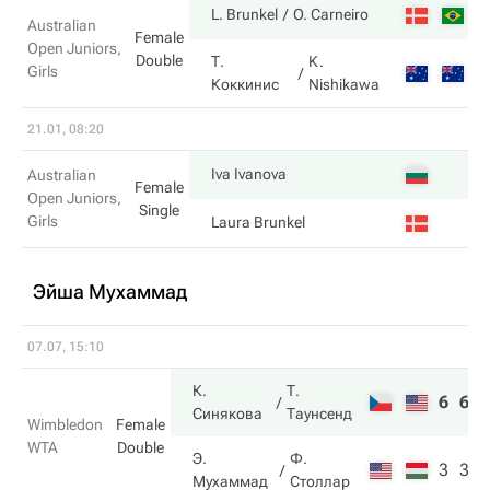
6
L. Brunkel
O. Carneiro
Australian
Female
Open Juniors,
Double
Т.
K.
Girls
4
Коккинис
Nishikawa
21.01, 08:20
4
Iva Ivanova
Australian
Female
Open Juniors,
Single
Girls
6
Laura Brunkel
Эйша Мухаммад
07.07, 15:10
К.
Т.
6
6
Синякова
Таунсенд
Wimbledon
Female
WTA
Double
Э.
Ф.
3
3
Мухаммад
Столлар