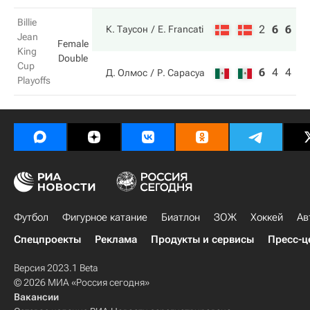
Billie
2
6
6
К. Таусон
E. Francati
Jean
Female
King
Double
Cup
6
4
4
Д. Олмос
Р. Сарасуа
Playoffs
Футбол
Фигурное катание
Биатлон
ЗОЖ
Хоккей
Ав
Спецпроекты
Реклама
Продукты и сервисы
Пресс-ц
Версия 2023.1 Beta
© 2026 МИА «Россия сегодня»
Вакансии