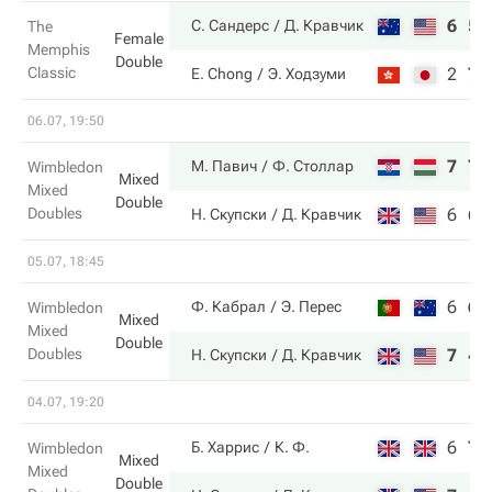
6
5
С. Сандерс
Д. Кравчик
The
Female
Memphis
Double
Classic
2
7
E. Chong
Э. Ходзуми
06.07, 19:50
7
7
М. Павич
Ф. Столлар
Wimbledon
Mixed
Mixed
Double
Doubles
6
6
Н. Скупски
Д. Кравчик
05.07, 18:45
6
6
Ф. Кабрал
Э. Перес
Wimbledon
Mixed
Mixed
Double
Doubles
7
4
Н. Скупски
Д. Кравчик
04.07, 19:20
6
7
Б. Харрис
К. Ф.
Wimbledon
Mixed
Mixed
Double