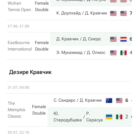
Wuhan
Female
Tennis Open
Double
7
К. Доулхайд
Д. Кравчик
27.06, 21:00
6
Д. Кравчик
Д. Схюрс
Eastbourne
Female
International
Double
4
Э. Мухаммад
Д. Олмос
Дезире Кравчик
31.07, 04:00
6
4
С. Сандерс
Д. Кравчик
The
Female
Memphis
Double
Ю.
Р.
Classic
2
6
Стародубцева
Сарасуа
29.07, 22:10