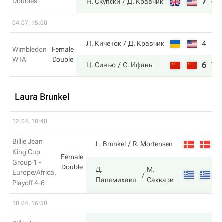
Doubles
7
6
Н. Скупски
Д. Кравчик
04.07, 15:00
4
5
Л. Киченок
Д. Кравчик
Wimbledon
Female
WTA
Double
6
7
Ц. Синью
С. Ифань
Laura Brunkel
12.04, 18:40
Billie Jean
1
L. Brunkel
R. Mortensen
King Cup
Female
Group 1 -
Double
Д.
М.
Europe/Africa,
6
Папамихаил
Саккари
Playoff 4-6
10.04, 16:50