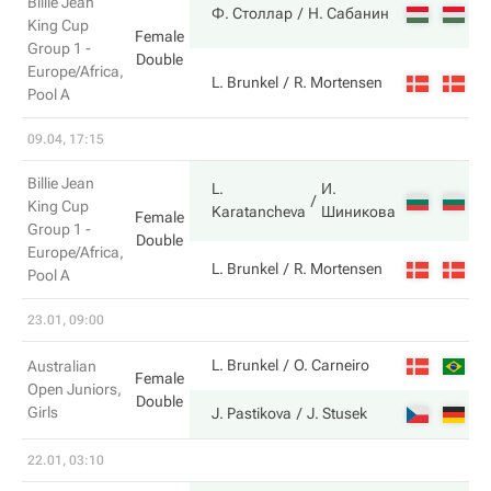
Billie Jean
6
Ф. Столлар
Н. Сабанин
King Cup
Female
Group 1 -
Double
Europe/Africa,
4
L. Brunkel
R. Mortensen
Pool A
09.04, 17:15
Billie Jean
L.
И.
6
King Cup
Karatancheva
Шиникова
Female
Group 1 -
Double
Europe/Africa,
4
L. Brunkel
R. Mortensen
Pool A
23.01, 09:00
3
L. Brunkel
O. Carneiro
Australian
Female
Open Juniors,
Double
Girls
6
J. Pastikova
J. Stusek
22.01, 03:10