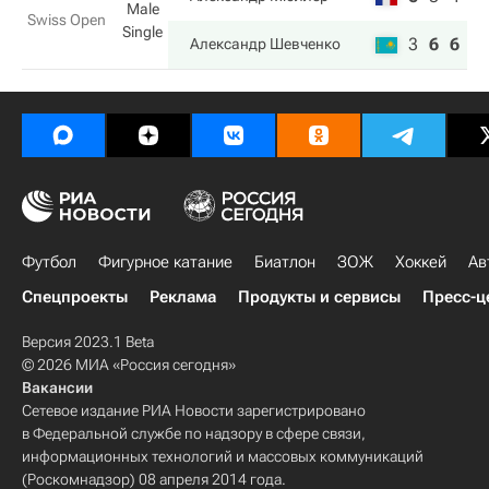
Male
Swiss Open
Single
3
6
6
Александр Шевченко
Футбол
Фигурное катание
Биатлон
ЗОЖ
Хоккей
Ав
Спецпроекты
Реклама
Продукты и сервисы
Пресс-ц
Версия 2023.1 Beta
© 2026 МИА «Россия сегодня»
Вакансии
Сетевое издание РИА Новости зарегистрировано
в Федеральной службе по надзору в сфере связи,
информационных технологий и массовых коммуникаций
(Роскомнадзор) 08 апреля 2014 года.