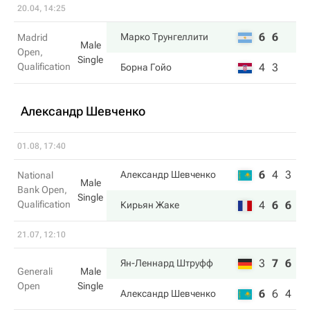
20.04, 14:25
6
6
Марко Трунгеллити
Madrid
Male
Open,
Single
Qualification
4
3
Борна Гойо
Александр Шевченко
01.08, 17:40
6
4
3
Александр Шевченко
National
Male
Bank Open,
Single
Qualification
4
6
6
Кирьян Жаке
21.07, 12:10
3
7
6
Ян-Леннард Штруфф
Generali
Male
Open
Single
6
6
4
Александр Шевченко