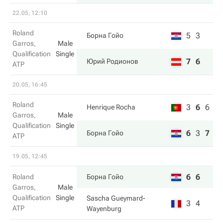
22.05, 12:10
Roland
5
3
Борна Гойо
Garros,
Male
Qualification
Single
7
6
Юрий Родионов
ATP
20.05, 16:45
Roland
3
6
6
Henrique Rocha
Garros,
Male
Qualification
Single
6
3
7
Борна Гойо
ATP
19.05, 12:45
6
6
Roland
Борна Гойо
Garros,
Male
Qualification
Single
Sascha Gueymard-
3
4
ATP
Wayenburg