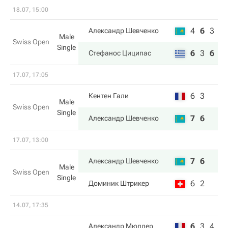
18.07, 15:00
4
6
3
Александр Шевченко
Male
Swiss Open
Single
6
3
6
Стефанос Циципас
17.07, 17:05
6
3
Кентен Гали
Male
Swiss Open
Single
7
6
Александр Шевченко
17.07, 13:00
7
6
Александр Шевченко
Male
Swiss Open
Single
6
2
Доминик Штрикер
14.07, 17:35
6
3
4
Александр Мюллер