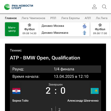
Главное
Лига Чемпионов
РПЛ
Лига Европы
АПЛ
Ла Лига
Динамо Москва
Матч-
Футбол
Футбол
центр
Динамо Махачкала
09.08 14:30
09.08 17:00
Теннис
ATP
- BMW Open, Qualification
Раунд:
1/4 финала
Время начала:
13.04.2025 в 12:10
Завершен
2
:
0
Борна Гойо
Александр Шевченко
1
2