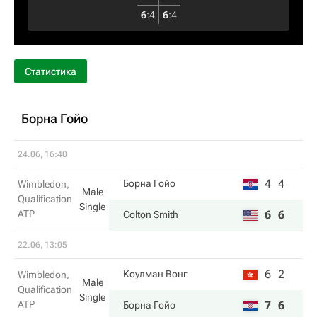
6
:
4
6
:
4
Статистика
Борна Гойо
24.06, 16:40
4
4
Борна Гойо
Wimbledon,
Male
Qualification
Single
ATP
6
6
Colton Smith
22.06, 13:05
6
2
Коулман Вонг
Wimbledon,
Male
Qualification
Single
ATP
7
6
Борна Гойо