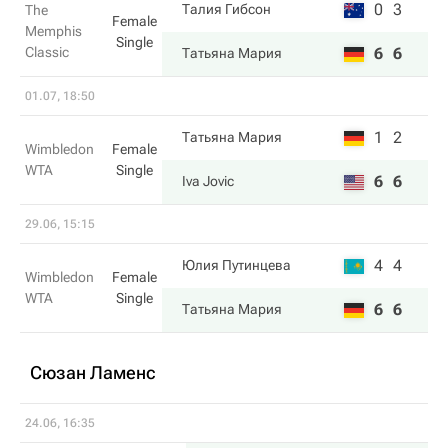
0
3
Талия Гибсон
The
Female
Memphis
Single
Classic
6
6
Татьяна Мария
01.07, 18:50
1
2
Татьяна Мария
Wimbledon
Female
WTA
Single
6
6
Iva Jovic
29.06, 15:15
4
4
Юлия Путинцева
Wimbledon
Female
WTA
Single
6
6
Татьяна Мария
Сюзан Ламенс
24.06, 16:35