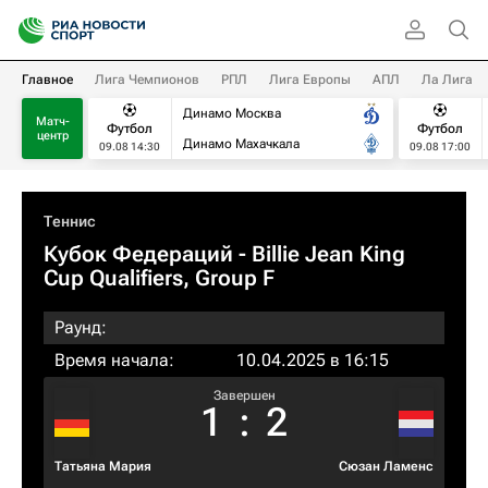
Главное
Лига Чемпионов
РПЛ
Лига Европы
АПЛ
Ла Лига
Динамо Москва
Матч-
Футбол
Футбол
центр
Динамо Махачкала
09.08 14:30
09.08 17:00
Теннис
Кубок Федераций
- Billie Jean King
Cup Qualifiers, Group F
Раунд:
Время начала:
10.04.2025 в 16:15
Завершен
1
:
2
Татьяна Мария
Сюзан Ламенс