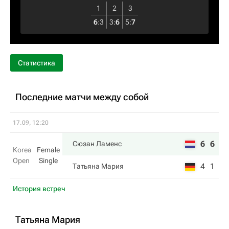
1
2
3
6
:
3
3
:
6
5
:
7
Статистика
Последние матчи между собой
17.09, 12:20
6
6
Сюзан Ламенс
Korea
Female
Open
Single
4
1
Татьяна Мария
История встреч
Татьяна Мария