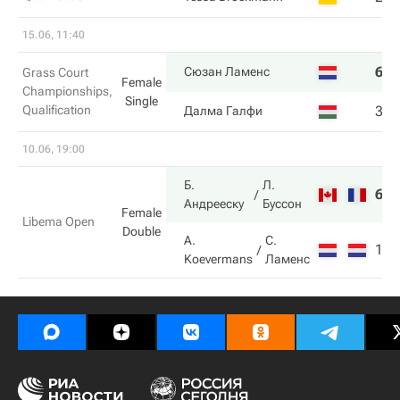
15.06, 11:40
6
7
Сюзан Ламенс
Grass Court
Female
Championships,
Single
Qualification
3
6
Далма Галфи
10.06, 19:00
Б.
Л.
6
6
Андрееску
Буссон
Female
Libema Open
Double
A.
С.
1
4
Koevermans
Ламенс