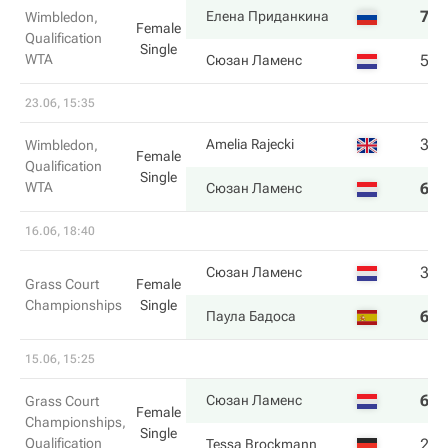
7
4
Елена Приданкина
Wimbledon,
Female
Qualification
Single
WTA
5
6
Сюзан Ламенс
23.06, 15:35
3
5
Amelia Rajecki
Wimbledon,
Female
Qualification
Single
WTA
6
7
Сюзан Ламенс
16.06, 18:40
3
2
Сюзан Ламенс
Grass Court
Female
Championships
Single
6
6
Паула Бадоса
15.06, 15:25
6
6
Сюзан Ламенс
Grass Court
Female
Championships,
Single
Qualification
2
2
Tessa Brockmann