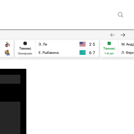
2
5
Э. Ли
М. Анд
Теннис
Теннис
6
7
Е. Рыбакина
Л. Фер
Завершен
1-й сет