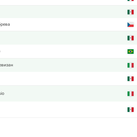
брева
е
евизан
sio