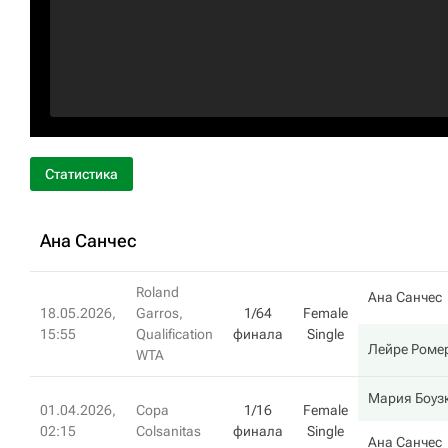
Статистика
Ана Санчес
Roland
Ана Санчес
18.05.2026,
Garros,
1/64
Female
15:55
Qualification
финала
Single
Лейре Роме
WTA
Мария Боуз
01.04.2026,
Copa
1/16
Female
02:15
Colsanitas
финала
Single
Ана Санчес