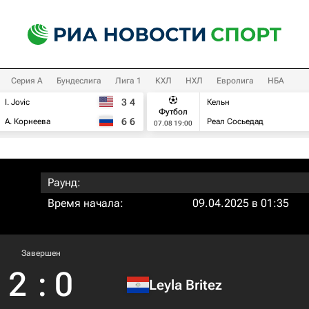
Серия А
Бундеслига
Лига 1
КХЛ
НХЛ
Евролига
НБА
3
4
I. Jovic
Кельн
Футбол
6
6
А. Корнеева
Реал Сосьедад
07.08 19:00
Раунд:
Время начала:
09.04.2025 в 01:35
Завершен
2
:
0
Leyla Britez