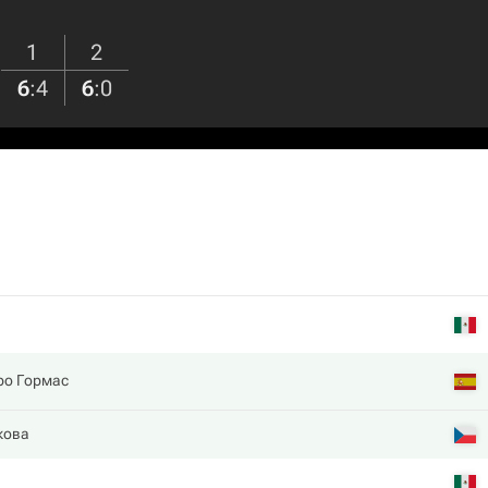
1
2
6
:
4
6
:
0
ро Гормас
кова