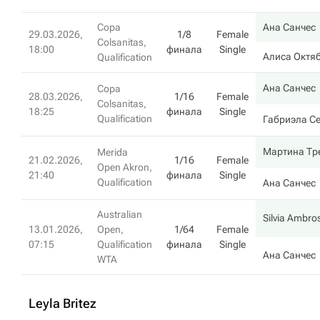
Copa
Ана Санчес
29.03.2026,
1/8
Female
Colsanitas,
18:00
финала
Single
Алиса Октя
Qualification
Ана Санчес
Copa
28.03.2026,
1/16
Female
Colsanitas,
18:25
финала
Single
Qualification
Габриэла С
Мартина Тр
Merida
21.02.2026,
1/16
Female
Open Akron,
21:40
финала
Single
Qualification
Ана Санчес
Australian
Silvia Ambro
13.01.2026,
Open,
1/64
Female
07:15
Qualification
финала
Single
Ана Санчес
WTA
Leyla Britez