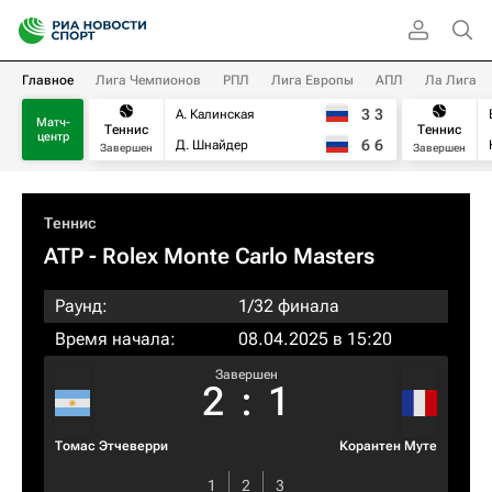
Главное
Лига Чемпионов
РПЛ
Лига Европы
АПЛ
Ла Лига
3
3
А. Калинская
Матч-
Теннис
Теннис
центр
6
6
Д. Шнайдер
Завершен
Завершен
Теннис
ATP
- Rolex Monte Carlo Masters
Раунд:
1/32 финала
Время начала:
08.04.2025 в 15:20
Завершен
2
:
1
Томас Этчеверри
Корантен Муте
1
2
3