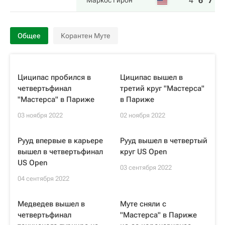
4
6
7
6
Маркос Гирон
Общее
Корантен Муте
Циципас пробился в
Циципас вышел в
четвертьфинал
третий круг "Мастерса"
"Мастерса" в Париже
в Париже
03 ноября 2022
02 ноября 2022
Рууд впервые в карьере
Рууд вышел в четвертый
вышел в четвертьфинал
круг US Open
US Open
03 сентября 2022
04 сентября 2022
Медведев вышел в
Муте сняли с
четвертьфинал
"Мастерса" в Париже