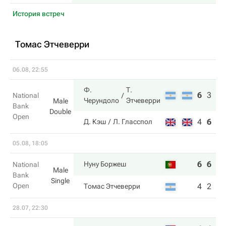
История встреч
Томас Этчеверри
06.08, 22:55
Ф.
Т.
6
3
10
National
Черундоло
Этчеверри
Male
Bank
Double
Open
4
6
7
Д. Кэш
Л. Гласспол
05.08, 18:05
6
6
Нуну Боржеш
National
Male
Bank
Single
Open
4
2
Томас Этчеверри
28.07, 22:30