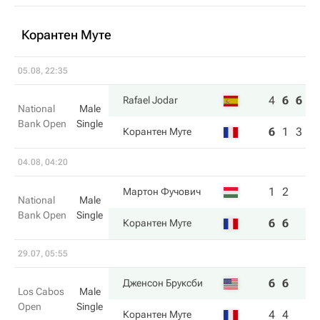
Корантен Муте
05.08, 22:35
4
6
6
Rafael Jodar
National
Male
Bank Open
Single
6
1
3
Корантен Муте
04.08, 04:20
1
2
Мартон Фучович
National
Male
Bank Open
Single
6
6
Корантен Муте
29.07, 05:55
6
6
Дженсон Бруксби
Los Cabos
Male
Open
Single
4
4
Корантен Муте