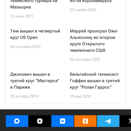
теннисного турнира на
из-за коронавируса
Мальорке
03 ноября 2020
22 июня 2021
Тим вышел в четвертый
Маррей проиграл Оже-
круг US Open
Альяссиму во втором
круге Открытого
06 сентября 2020
чемпионата США
04 сентября 2020
Джокович вышел в
Бельгийский теннисист
третий круг "Мастерса"
Гоффен вышел в третий
в Париже
круг "Ролан Гаррос"
30 октября 2019
30 мая 2018