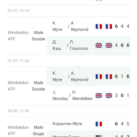
03.07, 13:10
К.
A.
6
4
4
Муте
Reymond
Wimbledon
Male
ATP
Double
Д.
Л.
4
6
6
Кэш
Гласспол
01.07, 17:20
К.
A.
6
1
6
Муте
Reymond
Wimbledon
Male
ATP
Double
J.
H.
3
6
1
Monday
Wendelken
30.06, 17:50
6
4
5
4
Корантен Муте
Wimbledon
Male
ATP
Single