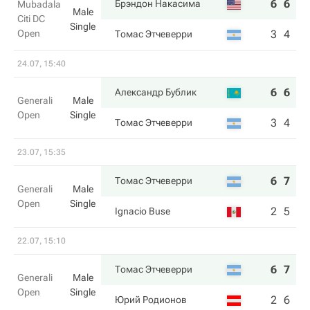
6
6
Брэндон Накаcима
Mubadala
Male
Citi DC
Single
Open
3
4
Томас Этчеверри
24.07, 15:40
6
6
Александр Бублик
Generali
Male
Open
Single
3
4
Томас Этчеверри
23.07, 15:35
6
7
Томас Этчеверри
Generali
Male
Open
Single
2
5
Ignacio Buse
22.07, 15:10
6
7
Томас Этчеверри
Generali
Male
Open
Single
2
6
Юрий Родионов