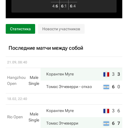
4
:
6
6
:
1
6
:
4
Статистика
Новости участников
Последние матчи между собой
21.09, 08:40
3
3
Корантен Муте
Hangzhou
Male
Open
Single
6
0
Томас Этчеверри
- отказ
18.02, 22:40
3
6
Корантен Муте
Male
Rio Open
Single
6
7
Томас Этчеверри