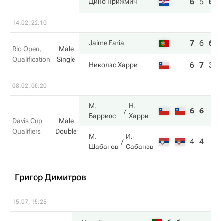
6
5
6
Дино Прижмич
14.02, 22:10
7
6
6
Jaime Faria
Rio Open,
Male
Qualification
Single
6
7
3
Николас Харри
08.02, 00:20
М.
Н.
6
6
Барриос
Харри
Davis Cup
Male
Qualifiers
Double
М.
И.
4
4
Шабанов
Сабанов
Григор Димитров
15.07, 15:25