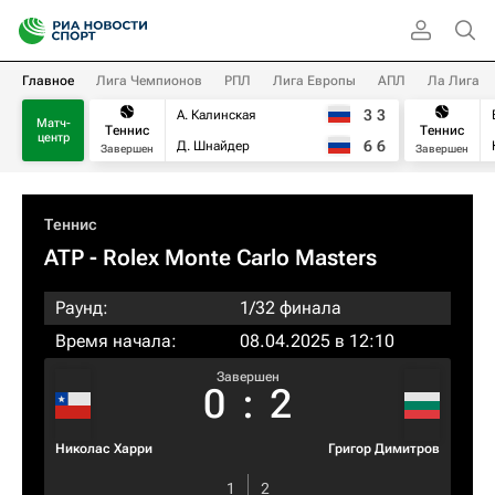
Главное
Лига Чемпионов
РПЛ
Лига Европы
АПЛ
Ла Лига
3
3
А. Калинская
Матч-
Теннис
Теннис
центр
6
6
Д. Шнайдер
Завершен
Завершен
Теннис
ATP
- Rolex Monte Carlo Masters
Раунд:
1/32 финала
Время начала:
08.04.2025 в 12:10
Завершен
0
:
2
Николас Харри
Григор Димитров
1
2