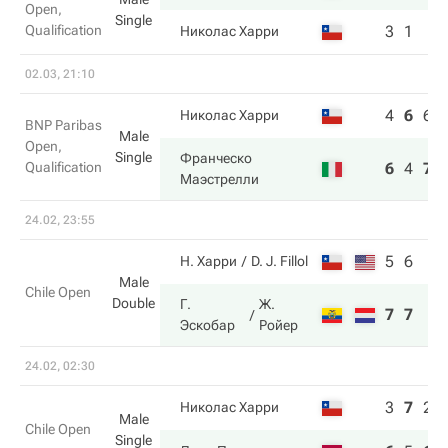
Open,
Single
Qualification
3
1
Николас Харри
02.03, 21:10
4
6
6
Николас Харри
BNP Paribas
Male
Open,
Single
Франческо
Qualification
6
4
7
Маэстрелли
24.02, 23:55
5
6
Н. Харри
D. J. Fillol
Male
Chile Open
Double
Г.
Ж.
7
7
Эскобар
Ройер
24.02, 02:30
3
7
2
Николас Харри
Male
Chile Open
Single