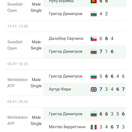
6
6
Нуну Боржеш
Swedish
Male
Open
Single
4
2
Григор Димитров
14.07, 13:50
6
6
4
Далибор Сврчина
Swedish
Male
Open
Single
7
1
6
Григор Димитров
06.07, 18:25
5
6
6
4
6
Григор Димитров
Wimbledon
Male
ATP
Single
7
3
4
6
7
Артур Фери
04.07, 20:25
6
6
3
5
6
Григор Димитров
Wimbledon
Male
ATP
Single
3
4
6
7
3
Маттео Берреттини