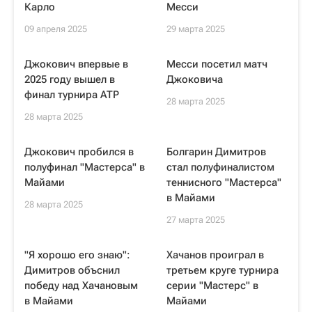
Карло
Месси
09 апреля 2025
29 марта 2025
Джокович впервые в
Месси посетил матч
2025 году вышел в
Джоковича
финал турнира ATP
28 марта 2025
28 марта 2025
Джокович пробился в
Болгарин Димитров
полуфинал "Мастерса" в
стал полуфиналистом
Майами
теннисного "Мастерса"
в Майами
28 марта 2025
27 марта 2025
"Я хорошо его знаю":
Хачанов проиграл в
Димитров объснил
третьем круге турнира
победу над Хачановым
серии "Мастерс" в
в Майами
Майами