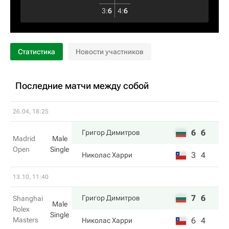
3
:
6
4
:
6
Статистика
Новости участников
Последние матчи между собой
26.04, 18:25
6
6
Григор Димитров
Madrid
Male
Open
Single
3
4
Николас Харри
13.10, 11:40
7
6
Григор Димитров
Shanghai
Male
Rolex
Single
Masters
6
4
Николас Харри