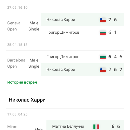
27.05, 16:10
7
6
Николас Харри
Geneva
Male
Open
Single
6
1
Григор Димитров
25.04, 15:15
6
4
6
Григор Димитров
Barcelona
Male
Open
Single
2
6
7
Николас Харри
История встреч
Николас Харри
17.03, 04:25
6
6
Маттиа Беллуччи
Miami
Male