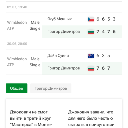
02.07, 19:40
6
6
5
3
Якуб Меншик
Wimbledon
Male
ATP
Single
7
4
7
6
Григор Димитров
30.06, 20:00
6
3
5
Дэйн Суини
Wimbledon
Male
ATP
Single
7
6
7
Григор Димитров
Общее
Григор Димитров
Джокович не смог
Джокович заявил, что
выйти в третий круг
для него было честью
"Мастерса" в Монте-
сыграть в присутствии