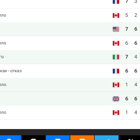
7
3
5
2
лло
7
6
6
6
лло
7
4
го
6
6
нзи
- отказ
1
4
лло
6
6
1
4
лло