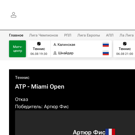
Главное
Лига Чемпионов
РПЛ
Лига Европы
АПЛ
Ла Лига
А. Калинская
Матч-
Теннис
Теннис
центр
Д. Шнайдер
06.08 19:30
06.08 21:00
Теннис
ATP
- Miami Open
Отказ
Победитель:
Артюр Фис
Артюр Фис