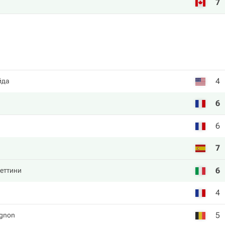
7
4
йда
6
6
7
6
еттини
4
5
ignon