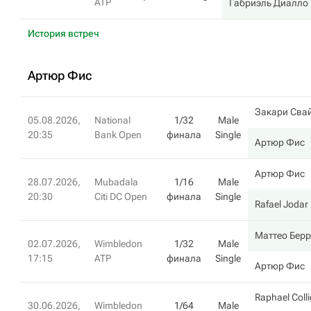
ATP
Габриэль Диалло
История встреч
Артюр Фис
Закари Сва
05.08.2026,
National
1/32
Male
20:35
Bank Open
финала
Single
Артюр Фис
Артюр Фис
28.07.2026,
Mubadala
1/16
Male
20:30
Citi DC Open
финала
Single
Rafael Jodar
Маттео Берр
02.07.2026,
Wimbledon
1/32
Male
17:15
ATP
финала
Single
Артюр Фис
Raphael Coll
30.06.2026,
Wimbledon
1/64
Male