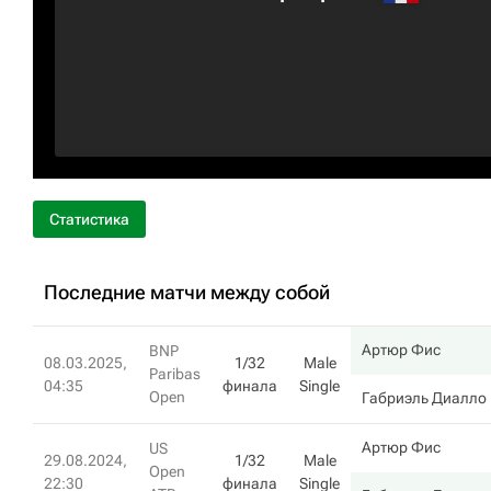
Статистика
Последние матчи между собой
Артюр Фис
BNP
08.03.2025,
1/32
Male
Paribas
04:35
финала
Single
Open
Габриэль Диалло
Артюр Фис
US
29.08.2024,
1/32
Male
Open
22:30
финала
Single