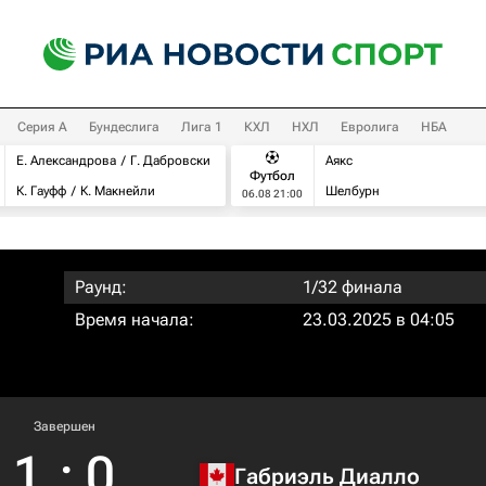
Серия А
Бундеслига
Лига 1
КХЛ
НХЛ
Евролига
НБА
Е. Александрова
Г. Дабровски
Аякс
Футбол
К. Гауфф
К. Макнейли
Шелбурн
06.08 21:00
Раунд:
1/32 финала
Время начала:
23.03.2025 в 04:05
Завершен
1
:
0
Габриэль Диалло