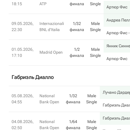
18:15
ATP
финала
Single
Артюр Фис
Андреа Пел
09.05.2026,
Internazionali
1/32
Male
22:30
BNL d'Italia
финала
Single
Артюр Фис
-
Янник Синн
01.05.2026,
1/2
Male
Madrid Open
17:10
финала
Single
Артюр Фис
Габриэль Диалло
Лучано Дарде
05.08.2026,
National
1/32
Male
04:55
Bank Open
финала
Single
Габриэль Диа
Габриэль Диа
04.08.2026,
National
1/64
Male
02:50
Bank Open
финала
Single