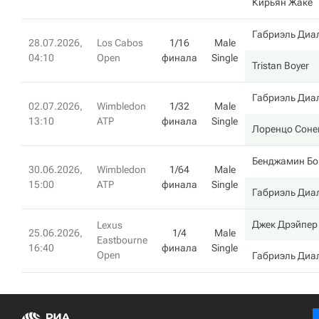
Кирьян Жаке
Габриэль Диа
28.07.2026,
Los Cabos
1/16
Male
04:10
Open
финала
Single
Tristan Boyer
Габриэль Диа
02.07.2026,
Wimbledon
1/32
Male
13:10
ATP
финала
Single
Лоренцо Соне
Бенджамин Бо
30.06.2026,
Wimbledon
1/64
Male
15:00
ATP
финала
Single
Габриэль Диа
Джек Дрэйпер
Lexus
25.06.2026,
1/4
Male
Eastbourne
16:40
финала
Single
Open
Габриэль Диа