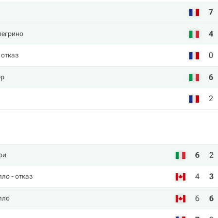
7
4
легрино
0
 отказ
6
ер
2
6
2
ри
4
3
лло
- отказ
6
6
лло