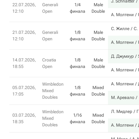
J. Schnaitter
22.07.2026,
Generali
1/4
Male
12:10
Open
финала
Double
А. Молтени
С. Жилле
С.
21.07.2026,
Generali
1/8
Male
12:10
Open
финала
Double
А. Молтени
Д. Джумхур
14.07.2026,
Croatia
1/8
Male
18:55
Open
финала
Double
А. Молтени
А. Молтени
Wimbledon
05.07.2026,
1/8
Mixed
Mixed
17:05
финала
Double
Doubles
М. Аревало
Л. Мидлер
Г
Wimbledon
03.07.2026,
1/16
Mixed
Mixed
18:35
финала
Double
Doubles
А. Молтени