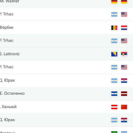
M. Wallner
P. Trhac
 Вёрбек
P. Trhac
S. Latinovic
P. Trhac
Д. Юрак
Е. Остапенко
. Ханьюй
Д. Юрак