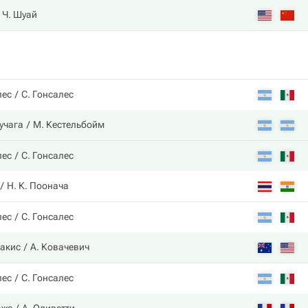
Ч. Шуай
лес
С. Гонсалес
ручага
М. Кестельбойм
лес
С. Гонсалес
Н. К. Поонача
лес
С. Гонсалес
накис
А. Ковачевич
лес
С. Гонсалес