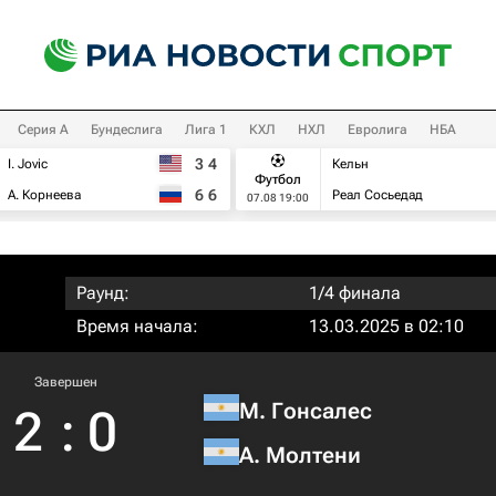
Серия А
Бундеслига
Лига 1
КХЛ
НХЛ
Евролига
НБА
3
4
I. Jovic
Кельн
Футбол
6
6
А. Корнеева
Реал Сосьедад
07.08 19:00
Раунд:
1/4 финала
Время начала:
13.03.2025 в 02:10
Завершен
М. Гонсалес
2
:
0
А. Молтени