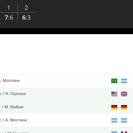
1
2
7
:
6
6
:
3
А. Молтени
н
Н. Скупски
r
M. Wallner
с
А. Молтени