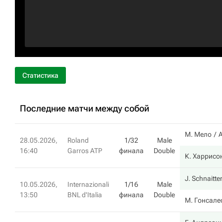
Статистика
Последние матчи между собой
М. Мело
28.05.2026,
Roland
1/32
Male
16:40
Garros ATP
финала
Double
К. Харрисо
J. Schnaitte
10.05.2026,
Internazionali
1/16
Male
13:50
BNL d'Italia
финала
Double
М. Гонсале