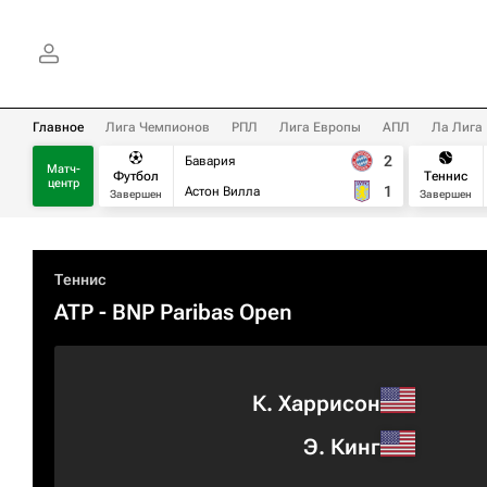
Главное
Лига Чемпионов
РПЛ
Лига Европы
АПЛ
Ла Лига
2
Бавария
Матч-
Футбол
Теннис
центр
1
Астон Вилла
Завершен
Завершен
Теннис
ATP
- BNP Paribas Open
К. Харрисон
Э. Кинг