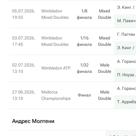
Э. Кинг
05.07.2026,
Wimbledon
1/8
Mixed
19:55
Mixed Doubles
финала
Double
М. Павич
Г. Паттен
03.07.2026,
Wimbledon
1/16
Mixed
17:45
Mixed Doubles
финала
Double
Э. Кинг
А. Горан
02.07.2026,
1/32
Male
Wimbledon ATP
13:10
финала
Double
П. Ноуза
А. Горан
27.06.2026,
Mallorca
Male
Финал
13:10
Championships
Double
Т. Арриб
Андрес Молтени