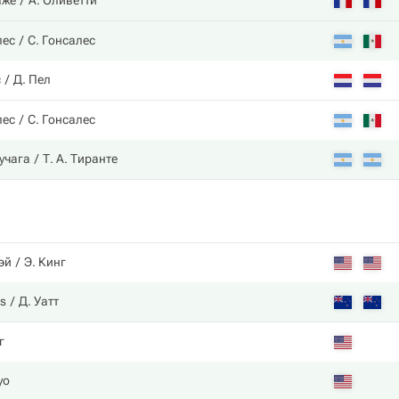
аже
А. Оливетти
лес
С. Гонсалес
с
Д. Пел
лес
С. Гонсалес
ручага
Т. А. Тиранте
эй
Э. Кинг
ds
Д. Уатт
г
yo