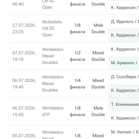
Citi DC
00:40
финала
Double
Open
К. Харрисон
Д. Идальго
Mubadala
27.07.2026,
1/8
Male
Citi DC
23:25
финала
Double
Open
К. Харрисон
К. Харрисон
Wimbledon
07.07.2026,
1/2
Mixed
Mixed
19:10
финала
Double
Doubles
М. Аревало
Д. Солсбери
Wimbledon
06.07.2026,
1/4
Mixed
Mixed
19:45
финала
Double
Doubles
К. Харрисон
Т. Коккинаки
06.07.2026,
Wimbledon
1/8
Male
15:45
ATP
финала
Double
К. Харрисон
М. Уиллис
Х
Wimbledon
05.07.2026,
1/8
Mixed
Mixed