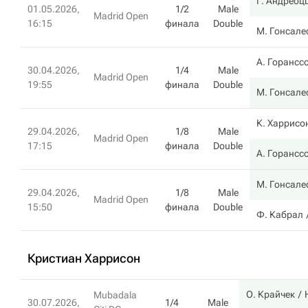
Г. Андреоц
01.05.2026,
1/2
Male
Madrid Open
16:15
финала
Double
М. Гонсале
А. Горансс
30.04.2026,
1/4
Male
Madrid Open
19:55
финала
Double
М. Гонсале
К. Харрисо
29.04.2026,
1/8
Male
Madrid Open
17:15
финала
Double
А. Горансс
М. Гонсале
29.04.2026,
1/8
Male
Madrid Open
15:50
финала
Double
Ф. Кабрал
Кристиан Харрисон
О. Крайчек
Mubadala
30.07.2026,
1/4
Male