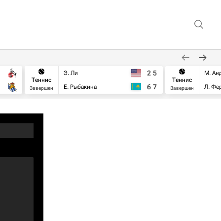
2
5
Э. Ли
М. Ан
Теннис
Теннис
6
7
Е. Рыбакина
Л. Фе
Завершен
Завершен