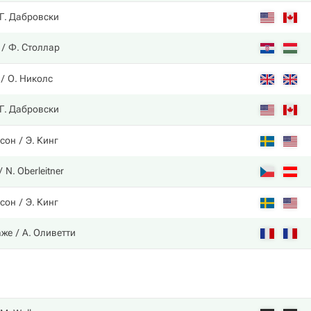
Г. Дабровски
Ф. Столлар
О. Николс
Г. Дабровски
ссон
Э. Кинг
N. Oberleitner
ссон
Э. Кинг
аже
А. Оливетти