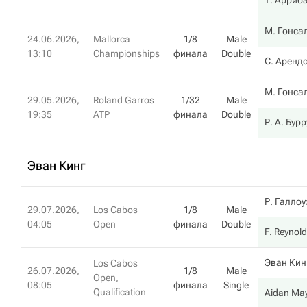
Т. Арриб
М. Гонса
24.06.2026,
Mallorca
1/8
Male
13:10
Championships
финала
Double
С. Аренд
М. Гонса
29.05.2026,
Roland Garros
1/32
Male
19:35
ATP
финала
Double
Р. А. Бур
Эван Кинг
Р. Галлоу
29.07.2026,
Los Cabos
1/8
Male
04:05
Open
финала
Double
F. Reynol
Эван Кин
Los Cabos
26.07.2026,
1/8
Male
Open,
08:05
финала
Single
Qualification
Aidan Ma