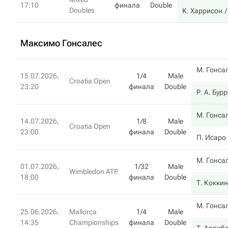
17:10
финала
Double
Doubles
К. Харрисон
Максимо Гонсалес
М. Гонса
15.07.2026,
1/4
Male
Croatia Open
23:20
финала
Double
Р. А. Бур
М. Гонса
14.07.2026,
1/8
Male
Croatia Open
23:00
финала
Double
П. Исаро
М. Гонса
01.07.2026,
1/32
Male
Wimbledon ATP
18:00
финала
Double
Т. Кокки
М. Гонса
25.06.2026,
Mallorca
1/4
Male
14:35
Championships
финала
Double