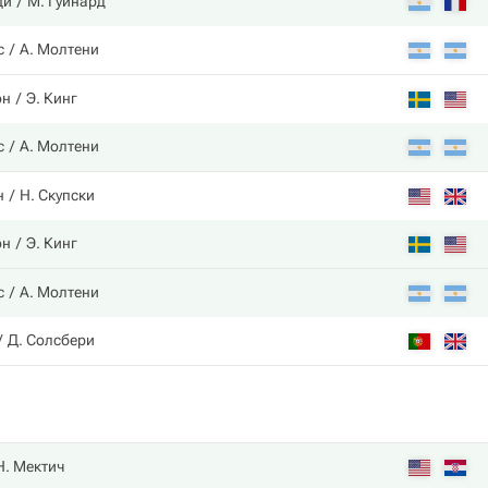
ци
М. Гуинард
с
А. Молтени
он
Э. Кинг
с
А. Молтени
н
Н. Скупски
он
Э. Кинг
с
А. Молтени
Д. Солсбери
Н. Мектич