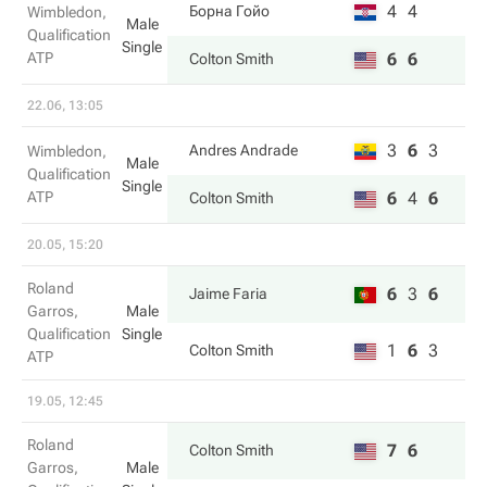
4
4
Борна Гойо
Wimbledon,
Male
Qualification
Single
ATP
6
6
Colton Smith
22.06, 13:05
3
6
3
Andres Andrade
Wimbledon,
Male
Qualification
Single
ATP
6
4
6
Colton Smith
20.05, 15:20
Roland
6
3
6
Jaime Faria
Garros,
Male
Qualification
Single
1
6
3
Colton Smith
ATP
19.05, 12:45
Roland
7
6
Colton Smith
Garros,
Male