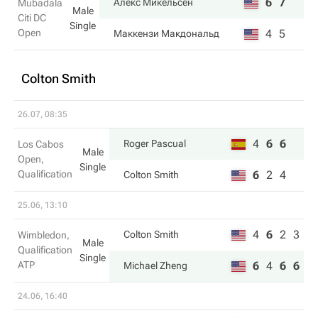
6
7
Алекс Микельсен
Mubadala
Male
Citi DC
Single
Open
4
5
Маккензи Макдональд
Colton Smith
26.07, 08:35
4
6
6
Roger Pascual
Los Cabos
Male
Open,
Single
Qualification
6
2
4
Colton Smith
25.06, 13:10
4
6
2
3
Colton Smith
Wimbledon,
Male
Qualification
Single
ATP
6
4
6
6
Michael Zheng
24.06, 16:40