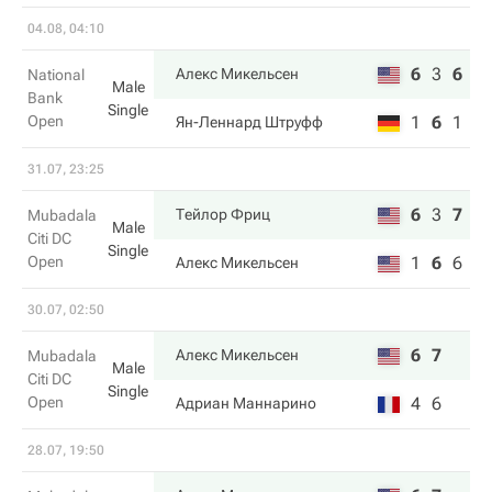
04.08, 04:10
6
3
6
Алекс Микельсен
National
Male
Bank
Single
Open
1
6
1
Ян-Леннард Штруфф
31.07, 23:25
6
3
7
Тейлор Фриц
Mubadala
Male
Citi DC
Single
Open
1
6
6
Алекс Микельсен
30.07, 02:50
6
7
Алекс Микельсен
Mubadala
Male
Citi DC
Single
Open
4
6
Адриан Маннарино
28.07, 19:50