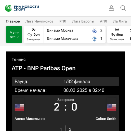
Главное
Лига Чемпионов
РПЛ
Лига Европы
АПЛ
Ла Лига
3
Динамо Москва
Матч-
Футбол
Футбол
центр
1
Динамо Махачкала
Завершен
Завершен
Теннис
ATP
- BNP Paribas Open
Раунд:
1/32 финала
Время начала:
08.03.2025 в 02:40
Завершен
2
:
0
Алекс Микельсен
Colton Smith
1
2