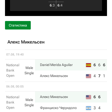
6
:
3
6
:
4
Статистика
Алекс Микельсен
07.08, 19:40
6
6
6
Daniel Merida Aguilar
National
Male
Bank
Single
Open
4
7
1
Алекс Микельсен
06.08, 00:05
6
6
Алекс Микельсен
National
Male
Bank
Single
Open
3
4
Франциско Черундоло