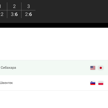
1
2
3
:
2
3
:
6
2
:
6
. Сибахара
 Швентек