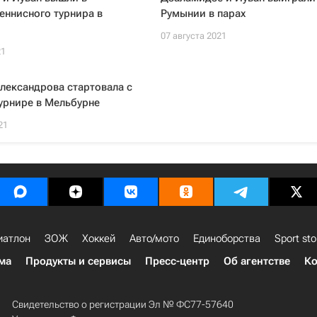
еннисного турнира в
Румынии в парах
07 августа 2021
21
лександрова стартовала с
урнире в Мельбурне
21
иатлон
ЗОЖ
Хоккей
Авто/мото
Единоборства
Sport sto
ма
Продукты и сервисы
Пресс-центр
Об агентстве
Ко
Свидетельство о регистрации Эл № ФС77-57640