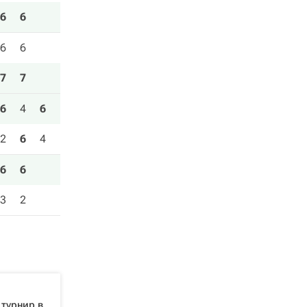
6
6
6
6
7
7
6
4
6
2
6
4
6
6
3
2
турнир в