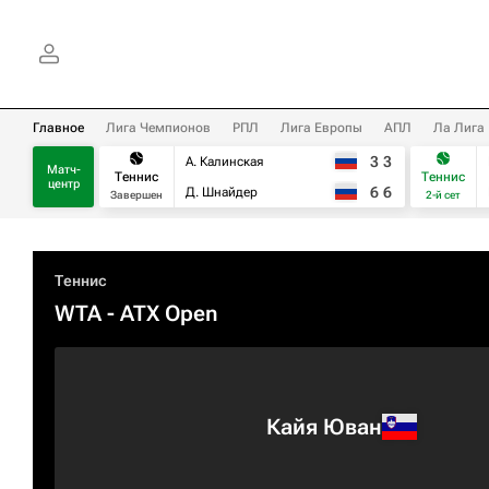
Главное
Лига Чемпионов
РПЛ
Лига Европы
АПЛ
Ла Лига
3
3
А. Калинская
Матч-
Теннис
Теннис
центр
6
6
Д. Шнайдер
Завершен
2-й сет
Теннис
WTA
- ATX Open
Кайя Юван