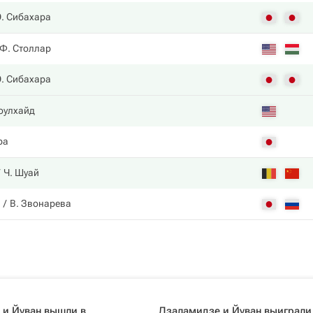
Э. Сибахара
Ф. Столлар
Э. Сибахара
оулхайд
ра
Ч. Шуай
В. Звонарева
 и Йуван вышли в
Дзаламидзе и Йуван выиграли 