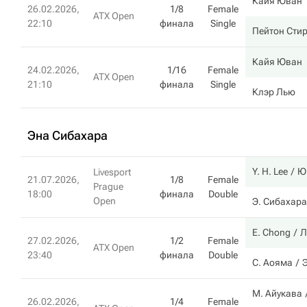
Кайя Юван
26.02.2026,
1/8
Female
ATX Open
22:10
финала
Single
Пейтон Сти
Кайя Юван
24.02.2026,
1/16
Female
ATX Open
21:10
финала
Single
Клэр Лью
Эна Сибахара
Y. H. Lee
Ю
Livesport
21.07.2026,
1/8
Female
Prague
18:00
финала
Double
Open
Э. Сибахара
E. Chong
Л
27.02.2026,
1/2
Female
ATX Open
23:40
финала
Double
С. Аояма
М. Айукава
26.02.2026,
1/4
Female