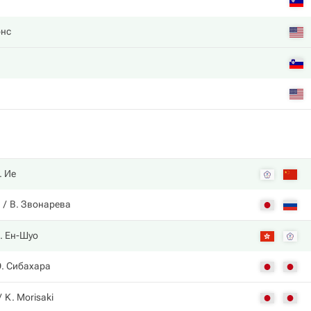
рнс
. Ие
В. Звонарева
. Ен-Шуо
Э. Сибахара
K. Morisaki