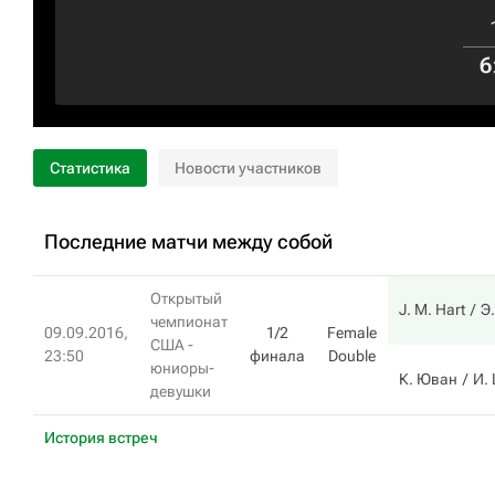
6
Статистика
Новости участников
Последние матчи между собой
Открытый
J. M. Hart
Э
чемпионат
09.09.2016,
1/2
Female
США -
23:50
финала
Double
юниоры-
К. Юван
И.
девушки
История встреч