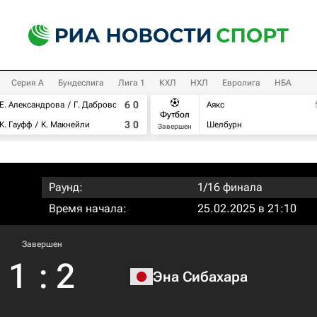
Серия А
Бундеслига
Лига 1
КХЛ
НХЛ
Евролига
НБА
6
0
Е. Александрова
Г. Дабровски
Аякс
Футбол
3
0
К. Гауфф
К. Макнейли
Шелбурн
Завершен
Раунд:
1/16 финала
Время начала:
25.02.2025 в 21:10
Завершен
1
:
2
Эна Сибахара