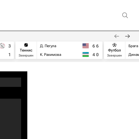
3
6
6
Д. Пегула
Брага
Теннис
Футбол
1
4
0
К. Рахимова
Дина
Завершен
Завершен