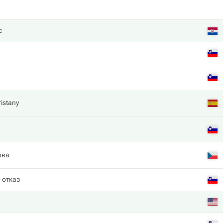
c
istany
ова
 отказ
a