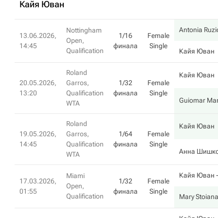
Кайя Юван
Antonia Ruzi
Nottingham
13.06.2026,
1/16
Female
Open,
14:45
финала
Single
Qualification
Кайя Юван
Roland
Кайя Юван
20.05.2026,
Garros,
1/32
Female
13:20
Qualification
финала
Single
Guiomar Mar
WTA
Roland
Кайя Юван
19.05.2026,
Garros,
1/64
Female
14:45
Qualification
финала
Single
Анна Шишк
WTA
Кайя Юван
-
Miami
17.03.2026,
1/32
Female
Open,
01:55
финала
Single
Qualification
Mary Stoian