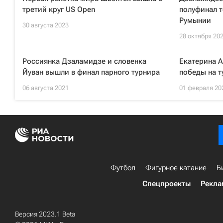
третий круг US Open
полуфинал т
Румынии
30 августа 2023
28 октября 20
Россиянка Дзаламидзе и словенка
Екатерина А
Йуван вышли в финал парного турнира
победы на т
06 августа 2021
01 февраля 20
Футбол
Фигурное катание
Б
Спецпроекты
Рекла
Версия 2023.1 Beta