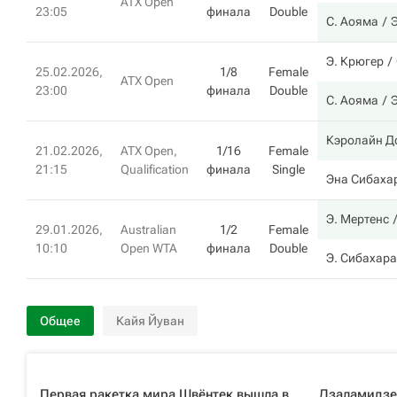
ATX Open
23:05
финала
Double
С. Аояма
Э. Крюгер
25.02.2026,
1/8
Female
ATX Open
23:00
финала
Double
С. Аояма
Кэролайн Д
21.02.2026,
ATX Open,
1/16
Female
21:15
Qualification
финала
Single
Эна Сибаха
Э. Мертенс
29.01.2026,
Australian
1/2
Female
10:10
Open WTA
финала
Double
Э. Сибахара
Общее
Кайя Йуван
Первая ракетка мира Швёнтек вышла в
Дзаламидзе