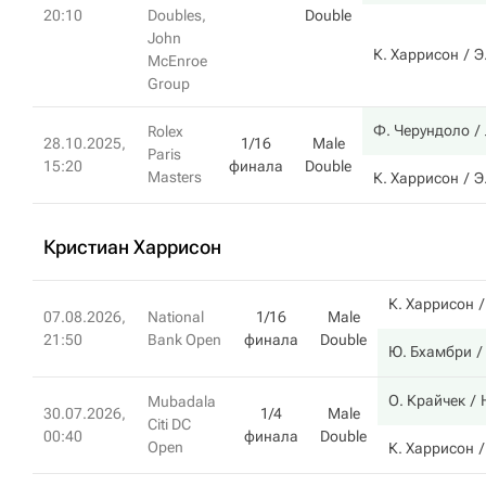
20:10
Doubles,
Double
John
К. Харрисон
Э
McEnroe
Group
Ф. Черундоло
Rolex
28.10.2025,
1/16
Male
Paris
15:20
финала
Double
Masters
К. Харрисон
Э
Кристиан Харрисон
К. Харрисон
07.08.2026,
National
1/16
Male
21:50
Bank Open
финала
Double
Ю. Бхамбри
О. Крайчек
Mubadala
30.07.2026,
1/4
Male
Citi DC
00:40
финала
Double
Open
К. Харрисон