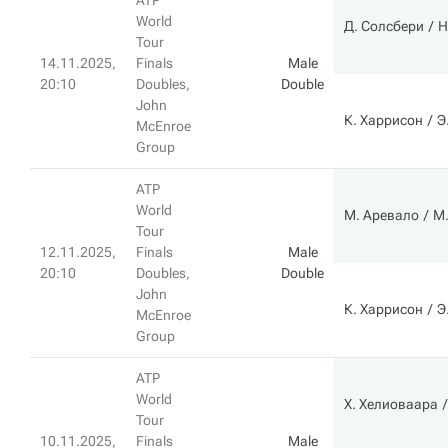
ATP
World
Д. Солсбери
Н
Tour
14.11.2025,
Finals
Male
20:10
Doubles,
Double
John
К. Харрисон
Э
McEnroe
Group
ATP
World
М. Аревало
М.
Tour
12.11.2025,
Finals
Male
20:10
Doubles,
Double
John
К. Харрисон
Э
McEnroe
Group
ATP
World
Х. Хелиоваара
Tour
10.11.2025,
Finals
Male