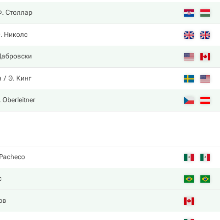
. Столлар
. Николс
 Дабровски
н
Э. Кинг
 Oberleitner
 Pacheco
с
ов