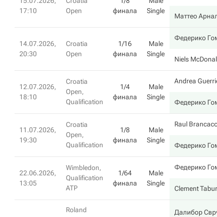
15.07.2026,
Croatia
1/8
Male
17:10
Open
финала
Single
Маттео Арна
Федерико Го
14.07.2026,
Croatia
1/16
Male
20:30
Open
финала
Single
Niels McDona
Andrea Guerri
Croatia
12.07.2026,
1/4
Male
Open,
18:10
финала
Single
Qualification
Федерико Го
Raul Brancacc
Croatia
11.07.2026,
1/8
Male
Open,
19:30
финала
Single
Qualification
Федерико Го
Федерико Го
Wimbledon,
22.06.2026,
1/64
Male
Qualification
13:05
финала
Single
ATP
Clement Tabu
Roland
Далибор Свр