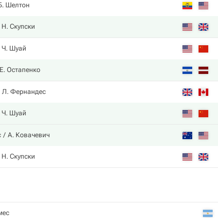
Б. Шелтон
Н. Скупски
Ч. Шуай
Е. Остапенко
Л. Фернандес
Ч. Шуай
с
А. Ковачевич
Н. Скупски
мес