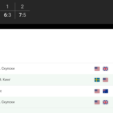
1
2
6
:
3
7
:
5
. Скупски
Э. Кинг
с
. Скупски