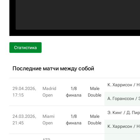
Статистика
Последние матчи между собой
К. Харрисон
Н
29.04.2026,
Madrid
1/8
Male
17:15
Open
финала
Double
А. Горанссон
Э. Кинг
Д. Пир
24.03.2026,
Miami
1/8
Male
21:45
Open
финала
Double
К. Харрисон
Н