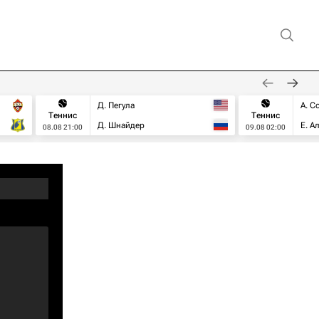
Д. Пегула
А. С
Теннис
Теннис
Д. Шнайдер
Е. А
08.08 21:00
09.08 02:00