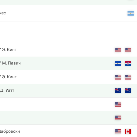
мес
Э. Кинг
М. Павич
Э. Кинг
Д. Уатт
 Дабровски