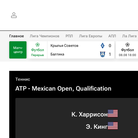
Главное
Лига Чемпионов
РПЛ
Лига Европы
АПЛ
Ла Лига
0
Крылья Советов
Матч-
Футбол
Футбол
центр
1
Балтика
Перерыв
08.08 18:00
Теннис
ATP
- Mexican Open, Qualification
К. Харрисон
Э. Кинг