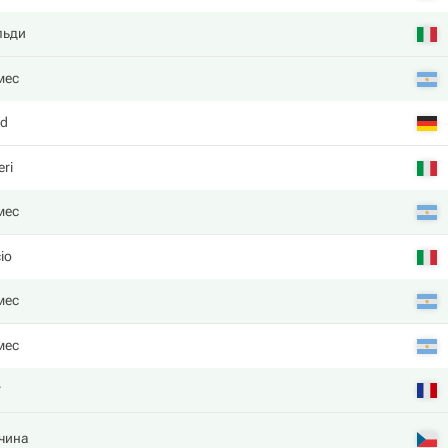
льди
мес
ld
eri
мес
io
мес
мес
r
чина