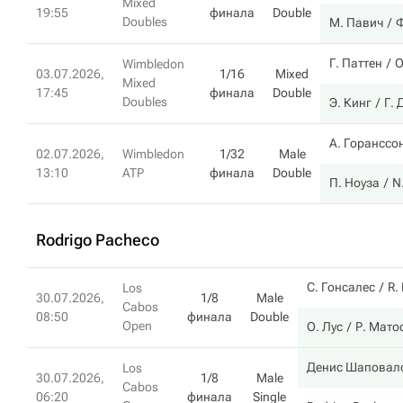
Mixed
19:55
финала
Double
Doubles
М. Павич
Ф
Г. Паттен
О
Wimbledon
03.07.2026,
1/16
Mixed
Mixed
17:45
финала
Double
Doubles
Э. Кинг
Г.
А. Горанссо
02.07.2026,
Wimbledon
1/32
Male
13:10
ATP
финала
Double
П. Ноуза
N.
Rodrigo Pacheco
С. Гонсалес
R.
Los
30.07.2026,
1/8
Male
Cabos
08:50
финала
Double
Open
О. Лус
Р. Мато
Денис Шаповал
Los
30.07.2026,
1/8
Male
Cabos
06:20
финала
Single