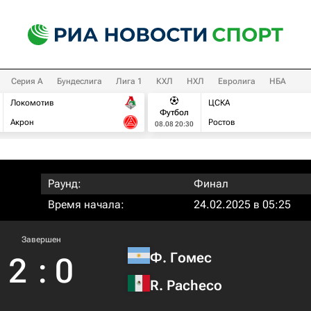
Серия А
Бундеслига
Лига 1
КХЛ
НХЛ
Евролига
НБА
Локомотив
ЦСКА
Футбол
Акрон
Ростов
08.08 20:30
Раунд:
Финал
Время начала:
24.02.2025 в 05:25
Завершен
Ф. Гомес
2
:
0
R. Pacheco