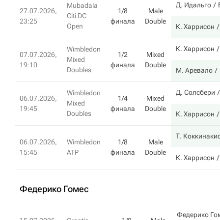
Д. Идальго
Mubadala
27.07.2026,
1/8
Male
Citi DC
23:25
финала
Double
Open
К. Харрисон
К. Харрисон
Wimbledon
07.07.2026,
1/2
Mixed
Mixed
19:10
финала
Double
Doubles
М. Аревало
Д. Солсбери
Wimbledon
06.07.2026,
1/4
Mixed
Mixed
19:45
финала
Double
Doubles
К. Харрисон
Т. Коккинаки
06.07.2026,
Wimbledon
1/8
Male
15:45
ATP
финала
Double
К. Харрисон
Федерико Гомес
Федерико Го