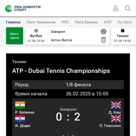
Главное
Лига Чемпионов
РПЛ
Лига Европы
АПЛ
Ла Лига
Бавария
Матч-
Футбол
Теннис
центр
Астон Вилла
07.08 15:00
07.08 18:00
Теннис
ATP
- Dubai Tennis Championships
Раунд:
1/8 финала
Время начала:
26.02.2025 в 15:05
Завершен
Р. Бопанна
Д. Кэш
0
:
2
И. Додиг
Л. Гласспол