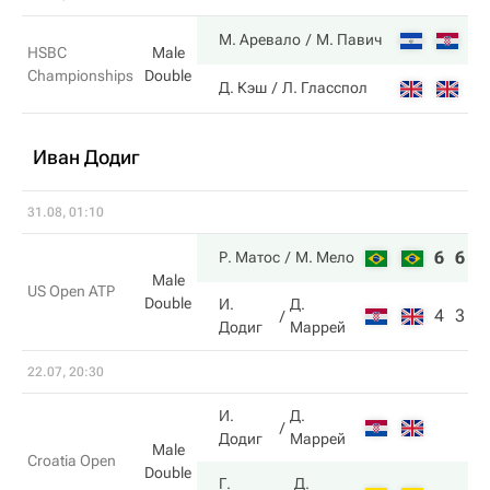
6
М. Аревало
М. Павич
HSBC
Male
Championships
Double
4
Д. Кэш
Л. Гласспол
Иван Додиг
31.08, 01:10
6
6
Р. Матос
М. Мело
Male
US Open ATP
Double
И.
Д.
4
3
Додиг
Маррей
22.07, 20:30
И.
Д.
Додиг
Маррей
Male
Croatia Open
Double
Г.
Д.