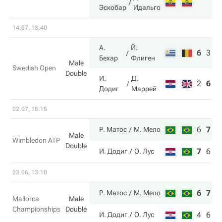
Эскобар
Идальго
14.07, 13:40
А.
Й.
6
3
1
Бехар
Флиген
Male
Swedish Open
Double
И.
Д.
2
6
5
Додиг
Маррей
02.07, 15:15
6
7
6
Р. Матос
М. Мело
Male
Wimbledon ATP
Double
7
6
4
И. Додиг
О. Лус
23.06, 13:10
6
7
Р. Матос
М. Мело
Mallorca
Male
Championships
Double
4
6
И. Додиг
О. Лус