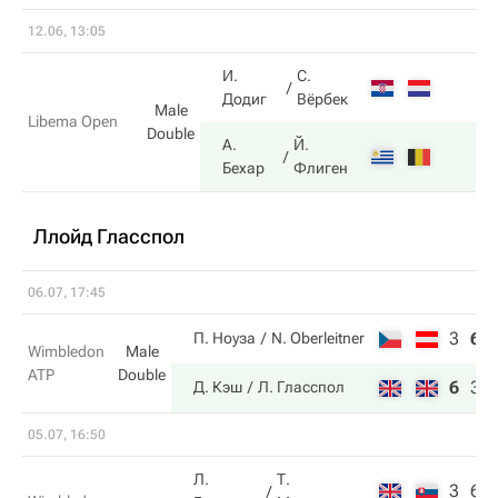
12.06, 13:05
И.
С.
Додиг
Вёрбек
Male
Libema Open
Double
А.
Й.
Бехар
Флиген
Ллойд Гласспол
06.07, 17:45
3
6
П. Ноуза
N. Oberleitner
Wimbledon
Male
ATP
Double
6
3
Д. Кэш
Л. Гласспол
05.07, 16:50
Л.
Т.
3
6