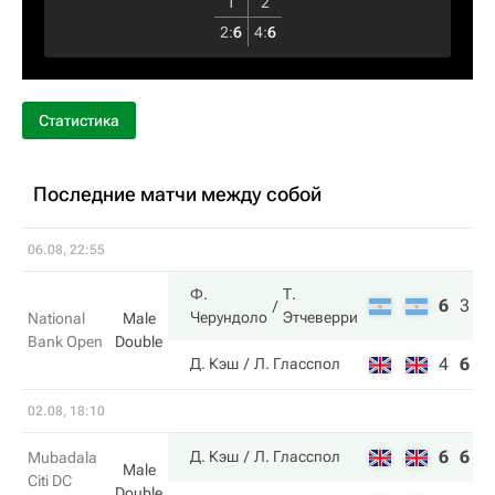
1
2
2
:
6
4
:
6
Статистика
Последние матчи между собой
06.08, 22:55
Ф.
Т.
6
3
1
Черундоло
Этчеверри
National
Male
Bank Open
Double
4
6
7
Д. Кэш
Л. Гласспол
02.08, 18:10
6
6
Д. Кэш
Л. Гласспол
Mubadala
Male
Citi DC
Double