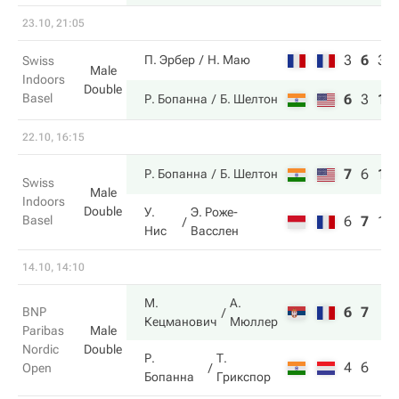
23.10, 21:05
3
6
3
П. Эрбер
Н. Маю
Swiss
Male
Indoors
Double
Basel
6
3
10
Р. Бопанна
Б. Шелтон
22.10, 16:15
7
6
10
Р. Бопанна
Б. Шелтон
Swiss
Male
Indoors
Double
У.
Э. Роже-
Basel
6
7
1
Нис
Васслен
14.10, 14:10
М.
А.
6
7
BNP
Кецманович
Мюллер
Paribas
Male
Nordic
Double
Р.
Т.
4
6
Open
Бопанна
Грикспор