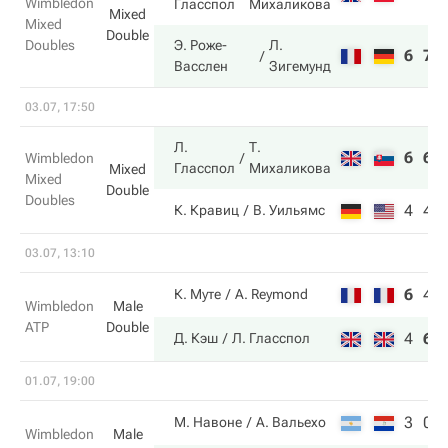
Wimbledon
Гласспол
Михаликова
Mixed
Mixed
Double
Doubles
Э. Роже-
Л.
6
7
Васслен
Зигемунд
03.07, 17:50
Л.
Т.
6
6
Wimbledon
Гласспол
Михаликова
Mixed
Mixed
Double
Doubles
4
4
К. Кравиц
В. Уильямс
03.07, 13:10
6
4
К. Муте
A. Reymond
Wimbledon
Male
ATP
Double
4
6
Д. Кэш
Л. Гласспол
01.07, 19:00
3
0
М. Навоне
А. Вальехо
Wimbledon
Male