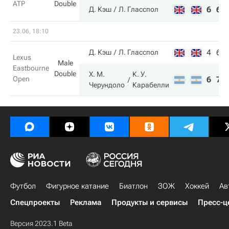
ATP
Double
6
6
Д. Кэш
Л. Гласспол
23.06, 18:10
4
6
Д. Кэш
Л. Гласспол
Lexus
Male
Eastbourne
Double
Х. М.
К. У.
Open
6
7
Черундоло
Карабелли
Футбол
Фигурное катание
Биатлон
ЗОЖ
Хоккей
Ав
Спецпроекты
Реклама
Продукты и сервисы
Пресс-ц
Версия 2023.1 Beta