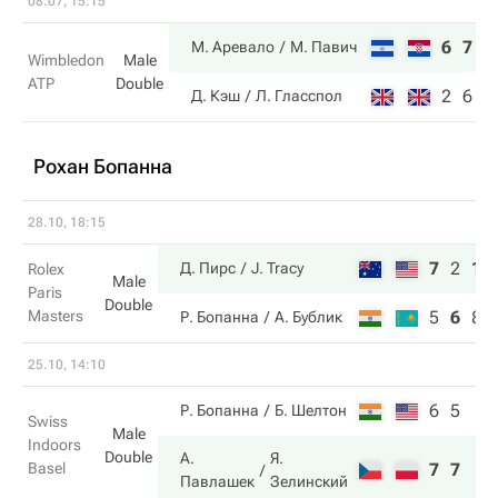
08.07, 15:15
6
7
М. Аревало
М. Павич
Wimbledon
Male
ATP
Double
2
6
Д. Кэш
Л. Гласспол
Рохан Бопанна
28.10, 18:15
7
2
10
Д. Пирс
J. Tracy
Rolex
Male
Paris
Double
Masters
5
6
8
Р. Бопанна
А. Бублик
25.10, 14:10
6
5
Р. Бопанна
Б. Шелтон
Swiss
Male
Indoors
Double
А.
Я.
Basel
7
7
Павлашек
Зелинский