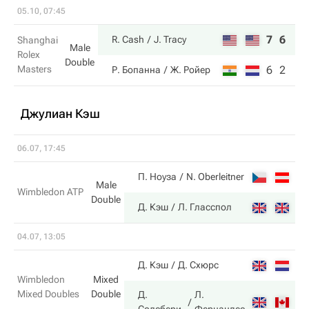
05.10, 07:45
7
6
R. Cash
J. Tracy
Shanghai
Male
Rolex
Double
Masters
6
2
Р. Бопанна
Ж. Ройер
Джулиан Кэш
06.07, 17:45
3
П. Ноуза
N. Oberleitner
Male
Wimbledon ATP
Double
6
Д. Кэш
Л. Гласспол
04.07, 13:05
6
Д. Кэш
Д. Схюрс
Wimbledon
Mixed
Mixed Doubles
Double
Д.
Л.
7