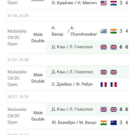
Open
3
4
О. Крайчек
Н. Мектич
01.08, 23:30
А.
A.
3
4
Mubadala
Бехар
Chandrasekar
Male
Citi DC
Double
Open
6
6
Д. Кэш
Л. Гласспол
31.07, 23:30
Mubadala
Д. Кэш
Л. Гласспол
Male
Citi DC
Double
С. Думбиа
Ф. Ребул
Open
28.07, 18:15
6
6
Д. Кэш
Л. Гласспол
Mubadala
Male
Citi DC
Double
Open
3
4
Ю. Бхамбри
М. Винус