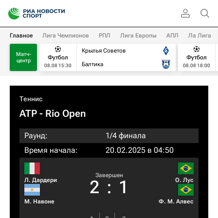
Главное
Лига Чемпионов
РПЛ
Лига Европы
АПЛ
Ла Лига
Крылья Советов
Матч-
Футбол
Футбол
центр
Балтика
08.08 15:30
08.08 18:00
Теннис
ATP
- Rio Open
Раунд:
1/4 финала
Время начала:
20.02.2025 в 04:50
Завершен
Л. Дардери
О. Лус
2
:
1
М. Навоне
Ф. М. Алвес