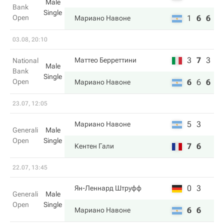
Male
Bank
Single
Open
1
6
6
Мариано Навоне
03.08, 20:10
3
7
3
Маттео Берреттини
National
Male
Bank
Single
Open
6
6
6
Мариано Навоне
23.07, 12:05
5
3
Мариано Навоне
Generali
Male
Open
Single
7
6
Кентен Гали
22.07, 13:45
0
3
Ян-Леннард Штруфф
Generali
Male
Open
Single
6
6
Мариано Навоне