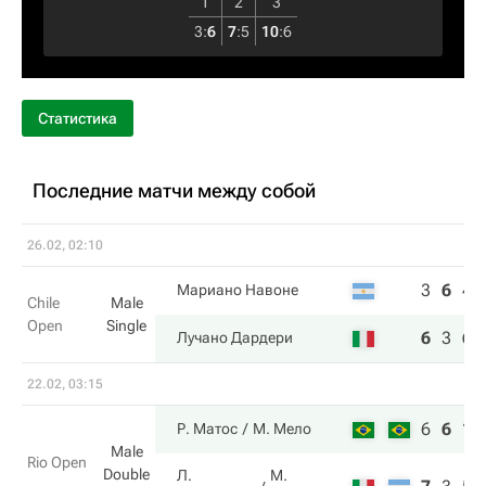
1
2
3
3
:
6
7
:
5
10
:
6
Статистика
Последние матчи между собой
26.02, 02:10
3
6
4
Мариано Навоне
Chile
Male
Open
Single
6
3
6
Лучано Дардери
22.02, 03:15
6
6
10
Р. Матос
М. Мело
Male
Rio Open
Double
Л.
М.