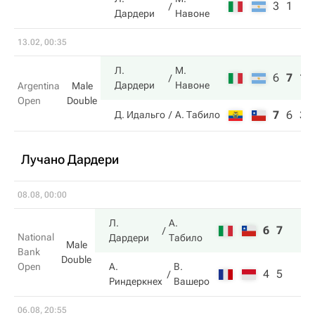
3
1
Дардери
Навоне
13.02, 00:35
Л.
М.
6
7
10
Дардери
Навоне
Argentina
Male
Open
Double
7
6
3
Д. Идальго
А. Табило
Лучано Дардери
08.08, 00:00
Л.
А.
6
7
National
Дардери
Табило
Male
Bank
Double
Open
А.
В.
4
5
Риндеркнех
Вашеро
06.08, 20:55