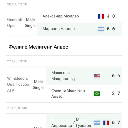
20.07, 12:10
4
0
Александр Мюллер
Generali
Male
Open
Single
6
6
Мариано Навоне
Фелипе Мелигени Алвес
22.06, 19:30
Маккензи
6
6
6
Wimbledon,
Макдональд
Male
Qualification
Single
ATP
Фелипе Мелигени
2
7
3
Алвес
21.02, 01:40
Г.
М.
6
7
Андреоцци
Гуинард