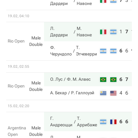
7
3
5
Дардери
Навоне
19.02, 04:10
Л.
М.
1
7
11
Дардери
Навоне
Male
Rio Open
Double
Ф.
Т.
6
6
9
Черундоло
Этчеверри
19.02, 02:55
6
7
О. Лус
Ф. М. Алвес
Male
Rio Open
Double
4
6
А. Бехар
Р. Галлоуэй
15.02, 02:20
Г.
Т.
6
6
Андреоцци
Аррибаже
Argentina
Male
Open
Double
Л.
М.