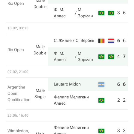
Male
Rio Open
Double
Ф. М.
М.
3
6
Алвес
Зорман
18.02, 03:15
6
6
9
С. Жилле
С. Вёрбек
Male
Rio Open
Double
Ф. М.
М.
4
7
11
Алвес
Зорман
07.02, 21:00
6
6
Lautaro Midon
Argentina
Male
Open,
Single
Фелипе Мелигени
Qualification
2
2
Алвес
25.06, 16:40
Фелипе Мелигени
3
3
Wimbledon,
Алвес