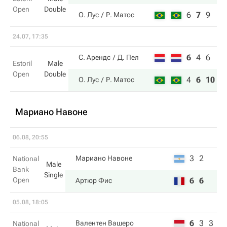
Open
Double
6
7
9
О. Лус
Р. Матос
24.07, 17:35
6
4
6
С. Арендс
Д. Пел
Estoril
Male
Open
Double
4
6
10
О. Лус
Р. Матос
Мариано Навоне
06.08, 20:55
3
2
Мариано Навоне
National
Male
Bank
Single
Open
6
6
Артюр Фис
05.08, 18:05
6
3
3
Валентен Вашеро
National