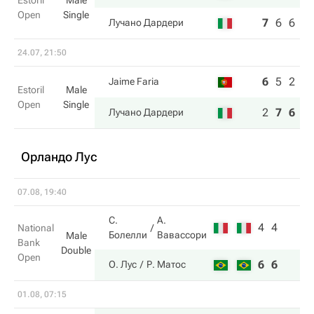
Estoril
Male
Open
Single
7
6
6
Лучано Дардери
24.07, 21:50
6
5
2
Jaime Faria
Estoril
Male
Open
Single
2
7
6
Лучано Дардери
Орландо Лус
07.08, 19:40
С.
А.
4
4
National
Болелли
Вавассори
Male
Bank
Double
Open
6
6
О. Лус
Р. Матос
01.08, 07:15