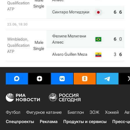
Male
Qualification
Single
ATP
6
6
Синтаро Мотидзуки
23.06, 18:30
Фелипе Мелигени
6
0
7
Wimbledon,
Алвес
Male
Qualification
Single
ATP
3
6
6
Alvaro Guillen Meza
Футбол
Фигурное катание
Биатлон
ЗОЖ
Хоккей
Ав
Спецпроекты
Реклама
Продукты и сервисы
Пресс-ц