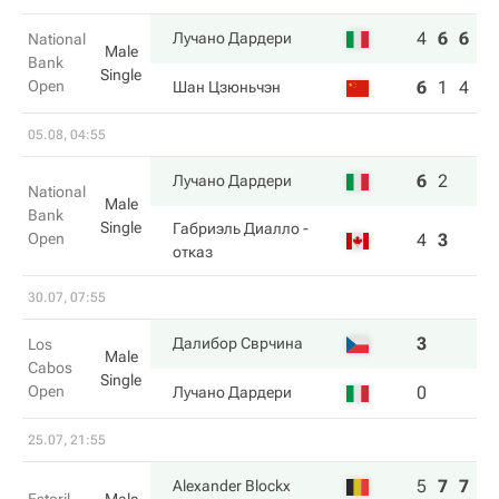
4
6
6
Лучано Дардери
National
Male
Bank
Single
Open
6
1
4
Шан Цзюньчэн
05.08, 04:55
6
2
Лучано Дардери
National
Male
Bank
Single
Габриэль Диалло
-
Open
4
3
отказ
30.07, 07:55
3
Далибор Сврчина
Los
Male
Cabos
Single
Open
0
Лучано Дардери
25.07, 21:55
5
7
7
Alexander Blockx