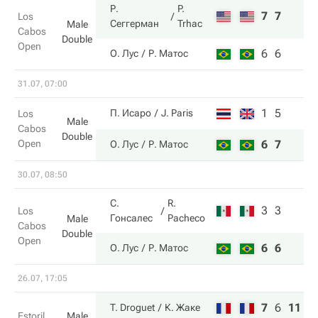
Р.
P.
7
7
Los
Сеггерман
Trhac
Male
Cabos
Double
Open
6
6
О. Лус
Р. Матос
31.07, 07:00
1
5
П. Исаро
J. Paris
Los
Male
Cabos
Double
Open
6
7
О. Лус
Р. Матос
30.07, 08:50
С.
R.
3
3
Los
Гонсалес
Pacheco
Male
Cabos
Double
Open
6
6
О. Лус
Р. Матос
26.07, 17:05
7
6
11
T. Droguet
К. Жаке
Estoril
Male