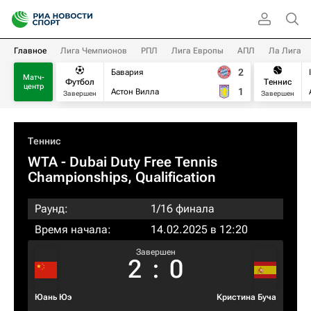
Главное
Лига Чемпионов
РПЛ
Лига Европы
АПЛ
Ла Лига
2
Бавария
Матч-
Футбол
Теннис
центр
1
Астон Вилла
Завершен
Завершен
Теннис
WTA
- Dubai Duty Free Tennis
Championships, Qualification
Раунд:
1/16 финала
Время начала:
14.02.2025 в 12:20
Завершен
2
:
0
Юань Юэ
Кристина Буча