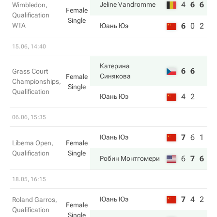
4
6
6
Jeline Vandromme
Wimbledon,
Female
Qualification
Single
WTA
6
0
2
Юань Юэ
15.06, 14:40
Катерина
6
6
Grass Court
Синякова
Female
Championships,
Single
Qualification
4
2
Юань Юэ
06.06, 15:35
7
6
1
Юань Юэ
Libema Open,
Female
Qualification
Single
6
7
6
Робин Монтгомери
18.05, 16:15
7
4
2
Юань Юэ
Roland Garros,
Female
Qualification
Single