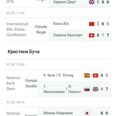
WTA
5
6
6
Хэрриет Дарт
05.05, 11:45
2
6
5
Юань Юэ
Internazionali
Female
BNL d'Italia,
Single
Qualification
6
1
7
Симона Вальтерт
Кристина Буча
07.08, 19:40
6
5
9
К. Буча
E. Chong
National
Female
Bank
Double
Т.
О.
Open
4
7
11
Михаликова
Николс
02.08, 23:45
6
6
Моюка Укидзима
National