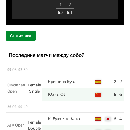
1
2
6
:
3
6
:
1
Статистика
Последние матчи между собой
09.08, 02:30
2
2
Кристина Буча
Cincinnati
Female
Open
Single
6
6
Юань Юэ
26.02, 00:40
6
4
К. Буча
М. Като
Female
ATX Open
Double