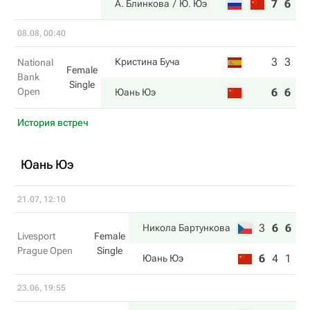
7
6
А. Блинкова
Ю. Юэ
08.08, 00:40
3
3
Кристина Буча
National
Female
Bank
Single
Open
6
6
Юань Юэ
История встреч
Юань Юэ
21.07, 12:10
3
6
6
Никола Бартункова
Livesport
Female
Prague Open
Single
6
4
1
Юань Юэ
23.06, 19:55