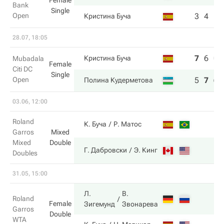
Female
Bank
Single
Open
3
4
Кристина Буча
28.07, 18:05
7
6
0
Кристина Буча
Mubadala
Female
Citi DC
Single
Open
5
7
6
Полина Кудерметова
03.06, 12:00
Roland
К. Буча
Р. Матос
Garros
Mixed
Mixed
Double
Г. Дабровски
Э. Кинг
Doubles
31.05, 15:00
Л.
В.
Roland
Female
Зигемунд
Звонарева
Garros
Double
WTA