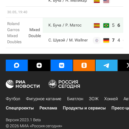
К. Буча
Н. Меликар
30.05, 19:40
Roland
5
6
10
К. Буча
Р. Матос
Garros
Mixed
Mixed
Double
7
4
6
С. Шувэй
M. Wallner
Doubles
Футбол
Фигурное катание
Биатлон
ЗОЖ
Хоккей
Ав
Спецпроекты
Реклама
Продукты и сервисы
Пресс-ц
Версия 2023.1 Beta
© 2026 МИА «Россия сегодня»