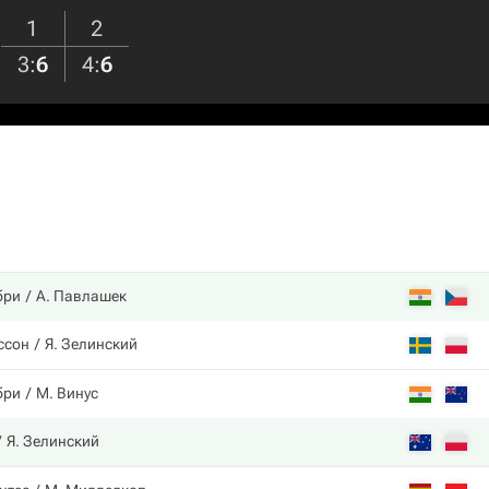
1
2
3
:
6
4
:
6
бри
А. Павлашек
ссон
Я. Зелинский
бри
М. Винус
Я. Зелинский