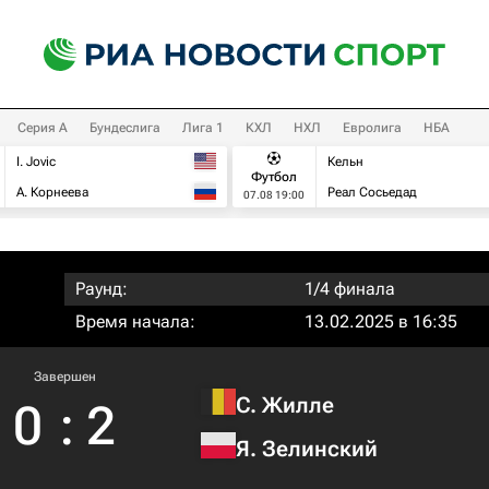
Серия А
Бундеслига
Лига 1
КХЛ
НХЛ
Евролига
НБА
I. Jovic
Кельн
Футбол
А. Корнеева
Реал Сосьедад
07.08 19:00
Раунд:
1/4 финала
Время начала:
13.02.2025 в 16:35
Завершен
С. Жилле
0
:
2
Я. Зелинский