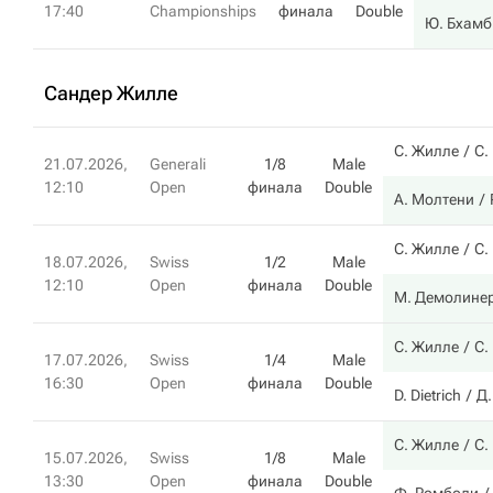
17:40
Championships
финала
Double
Ю. Бхамб
Сандер Жилле
С. Жилле
С.
21.07.2026,
Generali
1/8
Male
12:10
Open
финала
Double
А. Молтени
С. Жилле
С.
18.07.2026,
Swiss
1/2
Male
12:10
Open
финала
Double
М. Демолине
С. Жилле
С.
17.07.2026,
Swiss
1/4
Male
16:30
Open
финала
Double
D. Dietrich
Д.
С. Жилле
С.
15.07.2026,
Swiss
1/8
Male
13:30
Open
финала
Double