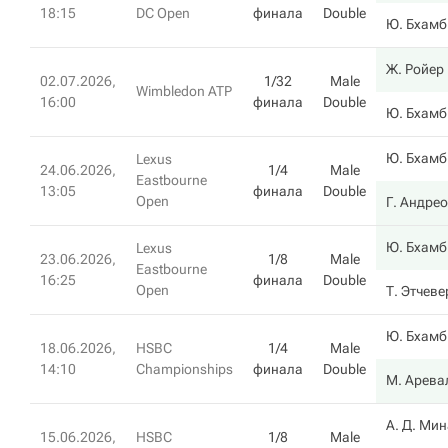
18:15
DC Open
финала
Double
Ю. Бхамб
Ж. Ройер
02.07.2026,
1/32
Male
Wimbledon ATP
16:00
финала
Double
Ю. Бхамб
Ю. Бхамб
Lexus
24.06.2026,
1/4
Male
Eastbourne
13:05
финала
Double
Open
Г. Андре
Ю. Бхамб
Lexus
23.06.2026,
1/8
Male
Eastbourne
16:25
финала
Double
Open
Т. Этчев
Ю. Бхамб
18.06.2026,
HSBC
1/4
Male
14:10
Championships
финала
Double
М. Арева
А. Д. Ми
15.06.2026,
HSBC
1/8
Male