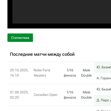
Статистика
Последние матчи между собой
Ю. Бхам
29.10.2025,
Rolex Paris
1/16
Male
16:10
Masters
финала
Double
А. Горан
Ю. Бхам
01.08.2025,
1/16
Male
Canadian Open
02:20
финала
Double
Д. Пирс