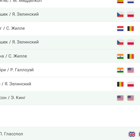
нтес
М. Мидделкоп
ашек
Я. Зелинский
г
С. Жилле
ашек
Я. Зелинский
на
С. Жилле
бри
Р. Галлоуэй
е
Я. Зелинский
сон
Э. Кинг
Л. Гласспол