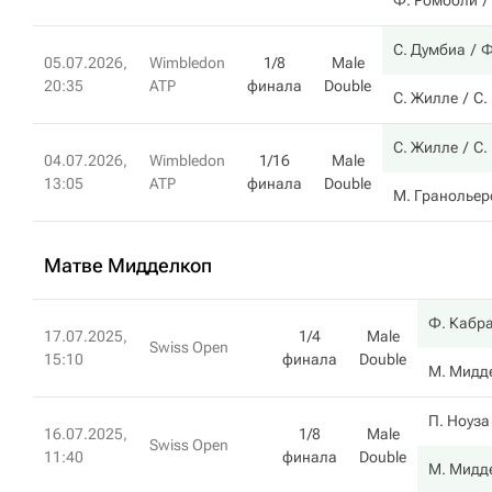
Ф. Ромболи
С. Думбиа
Ф
05.07.2026,
Wimbledon
1/8
Male
20:35
ATP
финала
Double
С. Жилле
С.
С. Жилле
С.
04.07.2026,
Wimbledon
1/16
Male
13:05
ATP
финала
Double
М. Гранольер
Матве Мидделкоп
Ф. Кабр
17.07.2025,
1/4
Male
Swiss Open
15:10
финала
Double
М. Мидд
П. Ноуза
16.07.2025,
1/8
Male
Swiss Open
11:40
финала
Double
М. Мидд