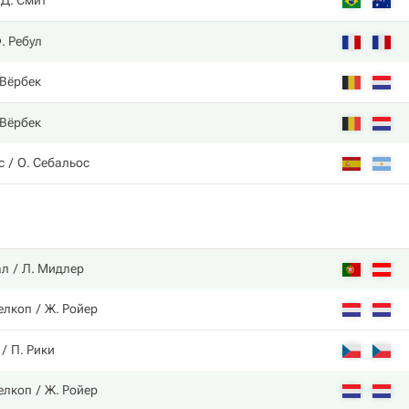
Д. Смит
. Ребул
 Вёрбек
 Вёрбек
с
О. Себальос
ал
Л. Мидлер
елкоп
Ж. Ройер
П. Рики
елкоп
Ж. Ройер