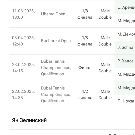
С. Аренд
11.06.2025,
1/8
Male
Libema Open
18:00
финала
Double
М. Мидд
М. Демо
03.04.2025,
1/8
Male
Bucharest Open
12:40
финала
Double
J. Schnai
Р. Хаасе
Dubai Tennis
23.02.2025,
Male
Championships,
Финал
14:15
Double
Qualification
М. Мидд
М. Мидд
Dubai Tennis
22.02.2025,
1/2
Male
Championships,
14:35
финала
Double
Qualification
П. Ноуза
Ян Зелинский