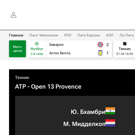
Главное
Лига Чемпионов
РПЛ
Лига Европы
АПЛ
Ла Лига
2
Бавария
Матч-
Футбол
Теннис
центр
1
Астон Вилла
2-й тайм
07.08 18:00
Теннис
ATP
- Open 13 Provence
Ю. Бхамбри
М. Мидделкоп