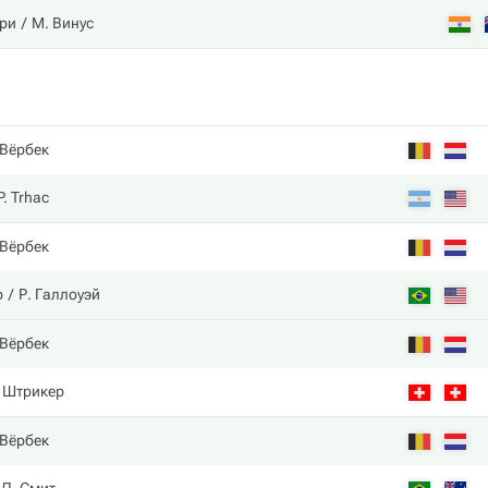
ри
М. Винус
 Вёрбек
P. Trhac
 Вёрбек
р
Р. Галлоуэй
 Вёрбек
 Штрикер
 Вёрбек