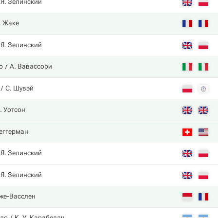
Я. Зелинский
. Жаке
Я. Зелинский
о
А. Вавассори
С. Шувэй
. Уотсон
Сеггерман
Я. Зелинский
Я. Зелинский
оже-Васслен
оло
К. У. Карабелли