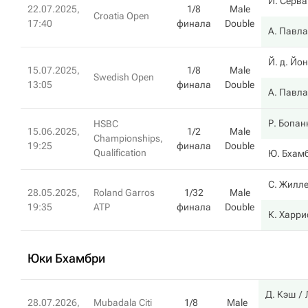
И. Серва
22.07.2025,
1/8
Male
Croatia Open
17:40
финала
Double
А. Павл
Й. д. Йон
15.07.2025,
1/8
Male
Swedish Open
13:05
финала
Double
А. Павл
Р. Бопан
HSBC
15.06.2025,
1/2
Male
Championships,
19:25
финала
Double
Qualification
Ю. Бхам
С. Жилл
28.05.2025,
Roland Garros
1/32
Male
19:35
ATP
финала
Double
К. Харри
Юки Бхамбри
Д. Кэш
28.07.2026,
Mubadala Citi
1/8
Male