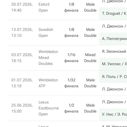
Л. Джонсон
20.07.2026,
Estoril
1/8
Male
19:40
Open
финала
Double
T. Droguet
К
Л. Джонсон
13.07.2026,
Swedish
1/8
Male
13:10
Open
финала
Double
А. Пеллегрин
Я. Зелинский
Wimbledon
03.07.2026,
1/16
Mixed
Mixed
18:15
финала
Double
Doubles
М. Уиллис
Х
Я. Поль
Р. 
01.07.2026,
Wimbledon
1/32
Male
13:10
ATP
финала
Double
Л. Джонсон
Л. Джонсон
Lexus
25.06.2026,
1/2
Male
Eastbourne
15:00
финала
Double
Open
У. Нис
Э. Р
Lexus
Х. М. Черунд