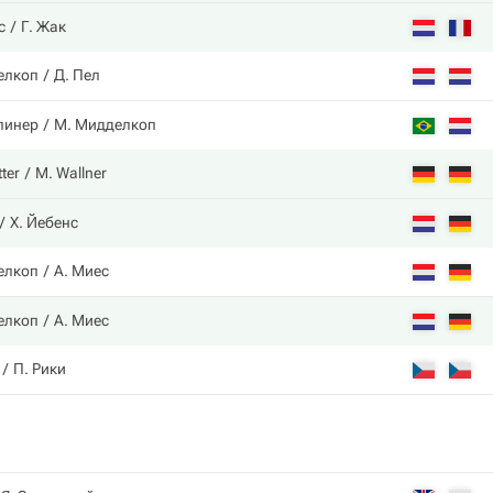
с
Г. Жак
елкоп
Д. Пел
линер
М. Мидделкоп
tter
M. Wallner
Х. Йебенс
елкоп
А. Миес
елкоп
А. Миес
П. Рики