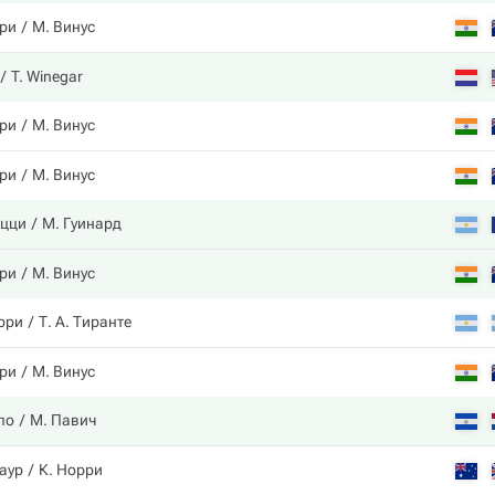
ри
М. Винус
T. Winegar
ри
М. Винус
ри
М. Винус
оцци
М. Гуинард
ри
М. Винус
ерри
Т. А. Тиранте
ри
М. Винус
ло
М. Павич
наур
К. Норри