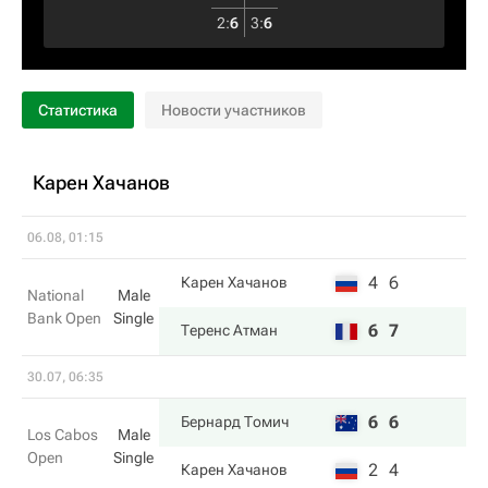
2
:
6
3
:
6
Статистика
Новости участников
Карен Хачанов
06.08, 01:15
4
6
Карен Хачанов
National
Male
Bank Open
Single
6
7
Теренс Атман
30.07, 06:35
6
6
Бернард Томич
Los Cabos
Male
Open
Single
2
4
Карен Хачанов