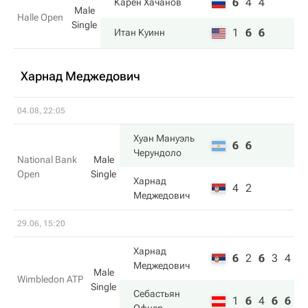
6
4
4
Карен Хачанов
Male
Halle Open
Single
1
6
6
Итан Куинн
Харнад Меджедович
04.08, 22:05
Хуан Мануэль
6
6
Черундоло
National Bank
Male
Open
Single
Харнад
4
2
Меджедович
29.06, 15:20
Харнад
6
2
6
3
4
Меджедович
Male
Wimbledon ATP
Single
Себастьян
1
6
4
6
6