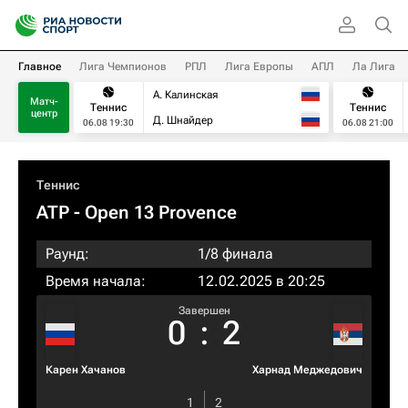
Главное
Лига Чемпионов
РПЛ
Лига Европы
АПЛ
Ла Лига
А. Калинская
Матч-
Теннис
Теннис
центр
Д. Шнайдер
06.08 19:30
06.08 21:00
Теннис
ATP
- Open 13 Provence
Раунд:
1/8 финала
Время начала:
12.02.2025 в 20:25
Завершен
0
:
2
Карен Хачанов
Харнад Меджедович
1
2