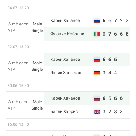
04.07, 15:20
6
6
7
2
2
Карен Хачанов
Wimbledon
Male
ATP
Single
0
7
6
6
6
Флавио Коболли
02.07, 18:00
6
6
6
Карен Хачанов
Wimbledon
Male
ATP
Single
3
4
4
Янник Ханфман
30.06, 16:40
6
5
6
6
Карен Хачанов
Wimbledon
Male
ATP
Single
3
7
3
3
Билли Харрис
16.06, 12:40