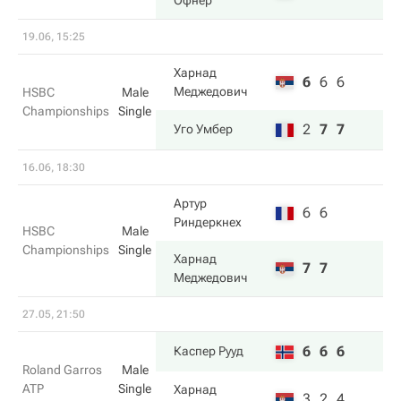
Офнер
19.06, 15:25
Харнад
6
6
6
Меджедович
HSBC
Male
Championships
Single
2
7
7
Уго Умбер
16.06, 18:30
Артур
6
6
Риндеркнех
HSBC
Male
Championships
Single
Харнад
7
7
Меджедович
27.05, 21:50
6
6
6
Каспер Рууд
Roland Garros
Male
ATP
Single
Харнад
3
2
4