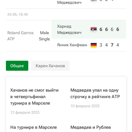
Меджедович
24.05, 18:45
Харнад
6
6
6
6
Меджедович
Roland Garros
Male
ATP
Single
3
4
7
4
Янник Ханфман
Общее
Карен Хачанов
Хачанов не смог выйти
Медведев упал на одну
в четвертьфинал
строчку в рейтинге АТР
турнира в Марселе
10 февраля 2025
12 февраля 2025
На турнире в Марселе
Медведев и Рублев