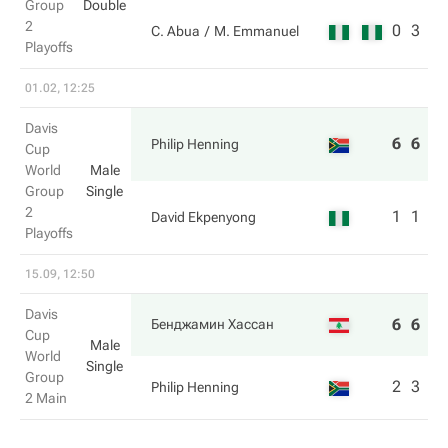
Group
Double
2
0
3
C. Abua
M. Emmanuel
Playoffs
01.02, 12:25
Davis
6
6
Philip Henning
Cup
World
Male
Group
Single
2
1
1
David Ekpenyong
Playoffs
15.09, 12:50
Davis
6
6
Бенджамин Хассан
Cup
Male
World
Single
Group
2
3
Philip Henning
2 Main