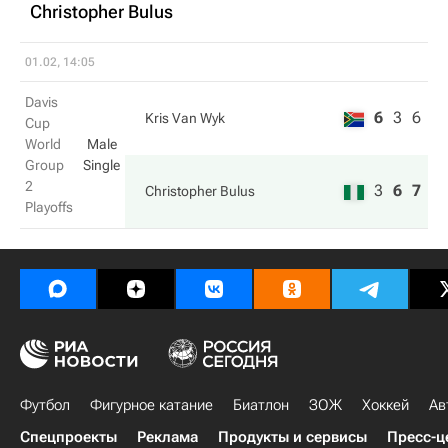
Christopher Bulus
01.02, 14:05
Davis
6
3
6
Kris Van Wyk
Cup
World
Male
Group
Single
2
3
6
7
Christopher Bulus
Playoffs
Футбол
Фигурное катание
Биатлон
ЗОЖ
Хоккей
Ав
Спецпроекты
Реклама
Продукты и сервисы
Пресс-ц