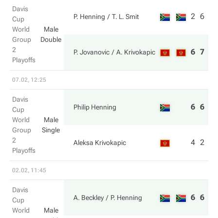
Davis
2
6
P. Henning
T. L. Smit
Cup
World
Male
Group
Double
2
6
7
P. Jovanovic
A. Krivokapic
Playoffs
07.02, 12:25
Davis
6
6
Philip Henning
Cup
World
Male
Group
Single
2
4
2
Aleksa Krivokapic
Playoffs
02.02, 11:45
Davis
6
6
A. Beckley
P. Henning
Cup
World
Male