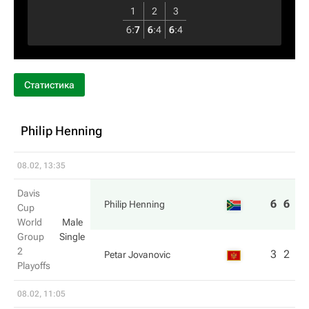
1
2
3
6
:
7
6
:
4
6
:
4
Статистика
Philip Henning
08.02, 13:35
Davis
6
6
Philip Henning
Cup
World
Male
Group
Single
2
3
2
Petar Jovanovic
Playoffs
08.02, 11:05