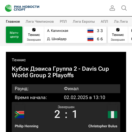
Главное
Лига Чемпионов
РПЛ
Лига Европы
АПЛ
Ла Лига
3
3
А. Калинская
Матч-
Теннис
Теннис
центр
6
6
Д. Шнайдер
Завершен
Завершен
Теннис
Кубок Дэвиса Группа 2 - Davis Cup
World Group 2 Playoffs
Раунд:
Финал
Время начала:
02.02.2025 в 13:10
Завершен
2
:
1
Philip Henning
Christopher Bulus