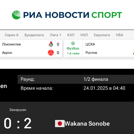
Серия А
Бундеслига
Лига 1
КХЛ
НХЛ
Евролига
НБА
0
Локомотив
ЦСКА
Футбол
0
Акрон
Ростов
1-й тайм
Раунд:
1/2 финала
pen
Время начала:
24.01.2025 в 04:40
Завершен
0
:
2
Wakana Sonobe