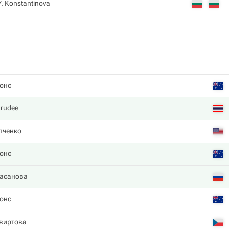
Y. Konstantinova
онс
arudee
пченко
онс
Гасанова
онс
виртова