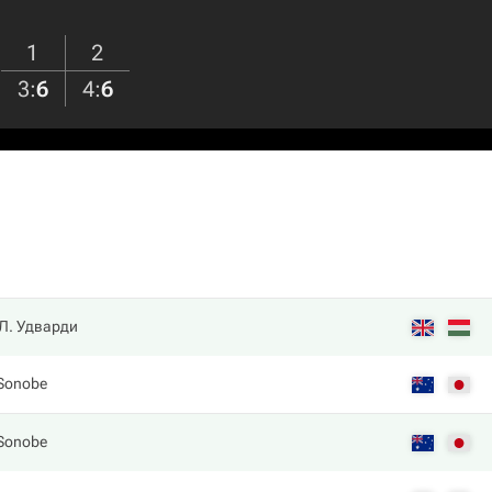
1
2
3
:
6
4
:
6
Л. Удварди
Sonobe
Sonobe