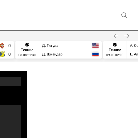
0
Д. Пегула
А. С
Теннис
Теннис
0
Д. Шнайдер
Е. А
08.08 21:30
09.08 02:00