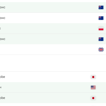
онс
онс
к
онс
obe
н
obe