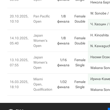
Никола Бар
W. Sonobe
20.10.2025,
Pan Pacific
1/8
Female
10:10
Open
финала
Double
Ч. Хаоцин
H. Kinoshita
Japan
14.10.2025,
1/8
Female
Women's
05:40
финала
Double
Open
N. Kawaguch
Наоми Осак
Japan
13.10.2025,
1/16
Female
Women's
07:55
финала
Single
Open
Wakana Son
Ирина-Каме
Miami
16.03.2025,
1/32
Female
Open,
18:10
финала
Single
Qualification
Wakana Son