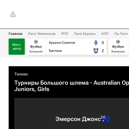
Главное
Лига Чемпионов
РПЛ
Лига Европы
АПЛ
Ла Лига
0
Крылья Советов
Матч-
Футбол
Футбол
центр
2
Балтика
Завершен
Завершен
Теннис
Турниры Большого шлема
- Australian O
Juniors, Girls
Эмерсон Джонс