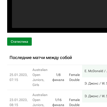
Статистика
Последние матчи между собой
Australian
E. McDonald
25.01.2023,
Open
1/8
Female
07:15
Juniors,
финала
Double
Э. Джонс
W. 
Girls
Australian
Э. Джонс
W. 
23.01.2023,
Open
1/16
Female
08:15
Juniors,
финала
Double