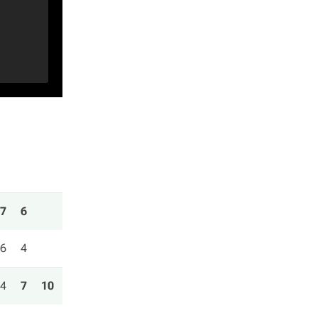
7
6
6
4
4
7
10