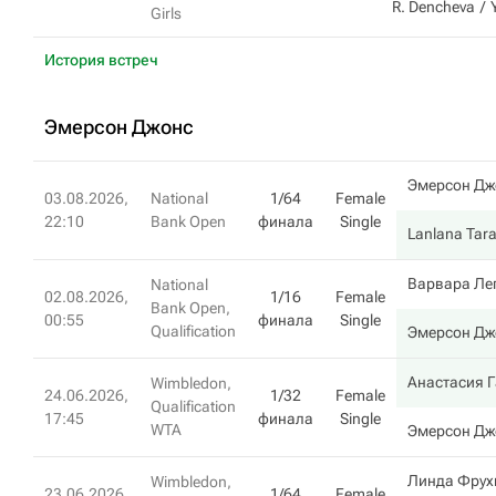
R. Dencheva
Girls
История встреч
Эмерсон Джонс
Эмерсон Дж
03.08.2026,
National
1/64
Female
22:10
Bank Open
финала
Single
Lanlana Tar
Варвара Ле
National
02.08.2026,
1/16
Female
Bank Open,
00:55
финала
Single
Qualification
Эмерсон Дж
Анастасия 
Wimbledon,
24.06.2026,
1/32
Female
Qualification
17:45
финала
Single
WTA
Эмерсон Дж
Линда Фрух
Wimbledon,
23.06.2026,
1/64
Female