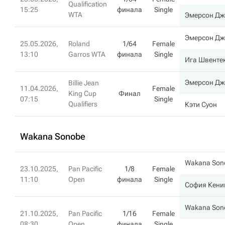
Qualification
15:25
финала
Single
WTA
Эмерсон Дж
Эмерсон Дж
25.05.2026,
Roland
1/64
Female
13:10
Garros WTA
финала
Single
Ига Швенте
Эмерсон Дж
Billie Jean
11.04.2026,
Female
King Cup
Финал
07:15
Single
Qualifiers
Кэти Суон
Wakana Sonobe
Wakana Son
23.10.2025,
Pan Pacific
1/8
Female
11:10
Open
финала
Single
София Кени
Wakana Son
21.10.2025,
Pan Pacific
1/16
Female
08:30
Open
финала
Single