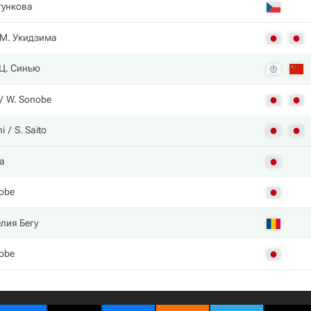
тункова
М. Укидзима
Ц. Синью
W. Sonobe
i
S. Saito
а
obe
лия Бегу
obe