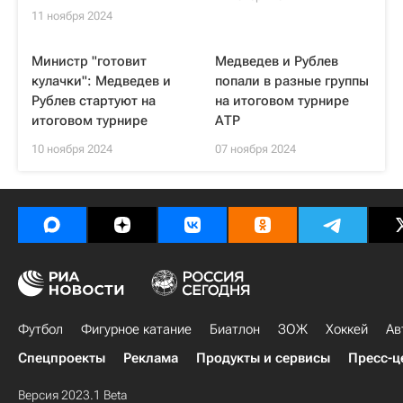
11 ноября 2024
Министр "готовит
Медведев и Рублев
кулачки": Медведев и
попали в разные группы
Рублев стартуют на
на итоговом турнире
итоговом турнире
АТР
10 ноября 2024
07 ноября 2024
Футбол
Фигурное катание
Биатлон
ЗОЖ
Хоккей
Ав
Спецпроекты
Реклама
Продукты и сервисы
Пресс-ц
Версия 2023.1 Beta