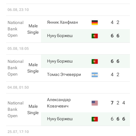
06.08, 23:10
4
2
Янник Ханфман
National
Male
Bank
Single
Open
6
6
Нуну Боржеш
05.08, 18:05
6
6
Нуну Боржеш
National
Male
Bank
Single
Open
4
2
Томас Этчеверри
04.08, 01:50
Александар
7
2
4
National
Ковачевич
Male
Bank
Single
Open
6
6
6
Нуну Боржеш
25.07, 17:10