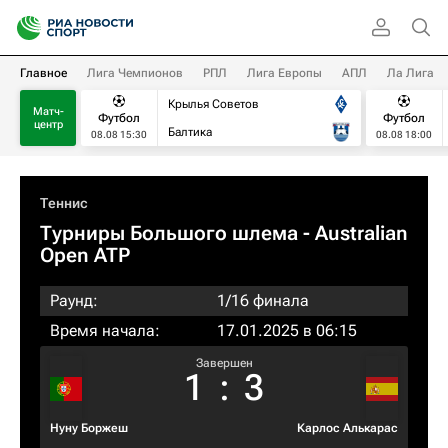
Главное
Лига Чемпионов
РПЛ
Лига Европы
АПЛ
Ла Лига
Крылья Советов
Матч-
Футбол
Футбол
центр
Балтика
08.08 15:30
08.08 18:00
Теннис
Турниры Большого шлема
- Australian
Open ATP
Раунд:
1/16 финала
Время начала:
17.01.2025 в 06:15
Завершен
1
:
3
Нуну Боржеш
Карлос Алькарас