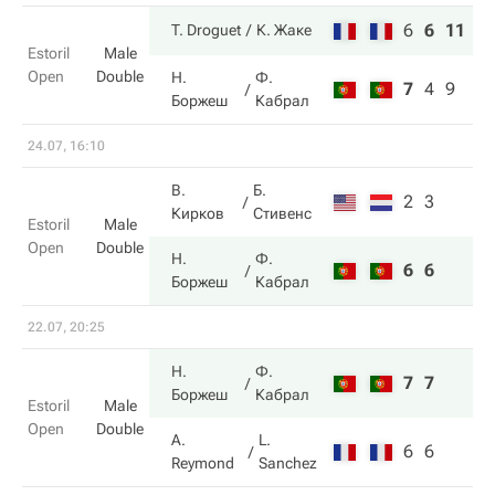
6
6
11
T. Droguet
К. Жаке
Estoril
Male
Open
Double
Н.
Ф.
7
4
9
Боржеш
Кабрал
24.07, 16:10
В.
Б.
2
3
Кирков
Стивенс
Estoril
Male
Open
Double
Н.
Ф.
6
6
Боржеш
Кабрал
22.07, 20:25
Н.
Ф.
7
7
Боржеш
Кабрал
Estoril
Male
Open
Double
A.
L.
6
6
Reymond
Sanchez