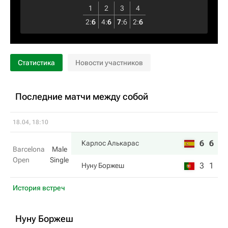
1
2
3
4
2
:
6
4
:
6
7
:
6
2
:
6
Статистика
Новости участников
Последние матчи между собой
18.04, 18:10
6
6
Карлос Алькарас
Barcelona
Male
Open
Single
3
1
Нуну Боржеш
История встреч
Нуну Боржеш