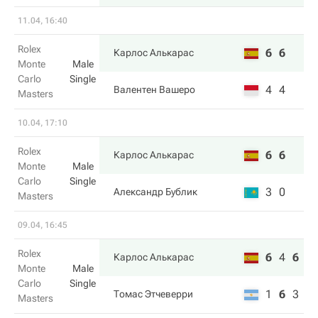
11.04, 16:40
Rolex
6
6
Карлос Алькарас
Monte
Male
Carlo
Single
4
4
Валентен Вашеро
Masters
10.04, 17:10
Rolex
6
6
Карлос Алькарас
Monte
Male
Carlo
Single
3
0
Александр Бублик
Masters
09.04, 16:45
Rolex
6
4
6
Карлос Алькарас
Monte
Male
Carlo
Single
1
6
3
Томас Этчеверри
Masters