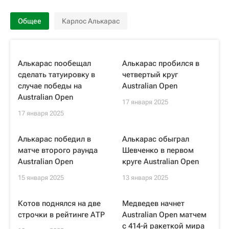
Общее
Карлос Алькарас
Алькарас пообещал
Алькарас пробился в
сделать татуировку в
четвертый круг
случае победы на
Australian Open
Australian Open
17 января 2025
17 января 2025
Алькарас победил в
Алькарас обыграл
матче второго раунда
Шевченко в первом
Australian Open
круге Australian Open
15 января 2025
13 января 2025
Котов поднялся на две
Медведев начнет
строчки в рейтинге АТР
Australian Open матчем
с 414-й ракеткой мира