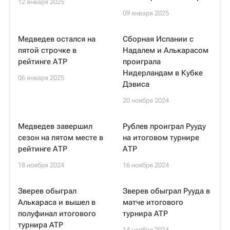
12 января 2025
09 января 2025
Медведев остался на
Сборная Испании c
пятой строчке в
Надалем и Алькарасом
рейтинге АТР
проиграла
Нидерландам в Кубке
06 января 2025
Дэвиса
20 ноября 2024
Медведев завершил
Рублев проиграл Рууду
сезон на пятом месте в
на итоговом турнире
рейтинге АТР
АТР
18 ноября 2024
16 ноября 2024
Зверев обыграл
Зверев обыграл Рууда в
Алькараса и вышел в
матче итогового
полуфинал итогового
турнира ATP
турнира ATP
14 ноября 2024