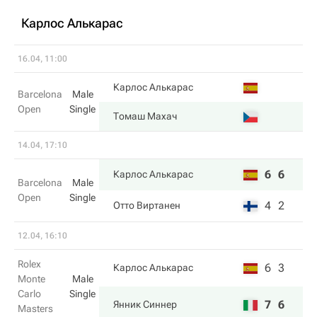
Карлос Алькарас
16.04, 11:00
Карлос Алькарас
Barcelona
Male
Open
Single
Томаш Махач
14.04, 17:10
6
6
Карлос Алькарас
Barcelona
Male
Open
Single
4
2
Отто Виртанен
12.04, 16:10
Rolex
6
3
Карлос Алькарас
Monte
Male
Carlo
Single
7
6
Янник Синнер
Masters