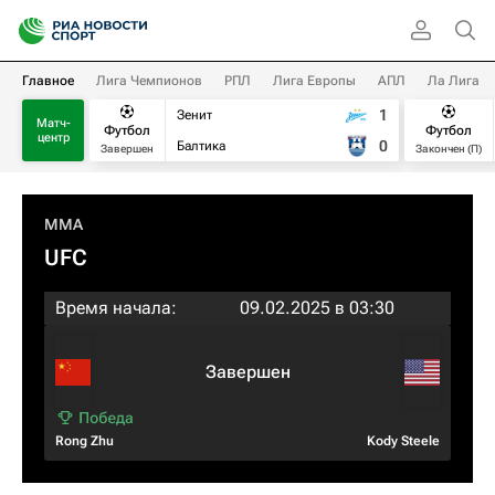
Главное
Лига Чемпионов
РПЛ
Лига Европы
АПЛ
Ла Лига
1
Зенит
Матч-
Футбол
Футбол
центр
0
Балтика
Завершен
Закончен (П)
MMA
UFC
Время начала:
09.02.2025 в 03:30
Завершен
Rong Zhu
Kody Steele