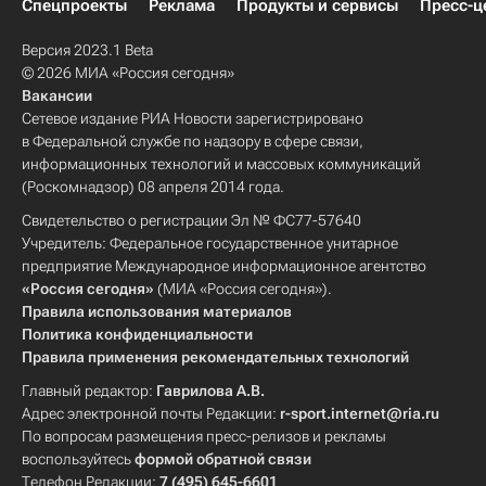
Спецпроекты
Реклама
Продукты и сервисы
Пресс-ц
Версия 2023.1 Beta
© 2026 МИА «Россия сегодня»
Вакансии
Сетевое издание РИА Новости зарегистрировано
в Федеральной службе по надзору в сфере связи,
информационных технологий и массовых коммуникаций
(Роскомнадзор) 08 апреля 2014 года.
Свидетельство о регистрации Эл № ФС77-57640
Учредитель: Федеральное государственное унитарное
предприятие Международное информационное агентство
«Россия сегодня»
(МИА «Россия сегодня»).
Правила использования материалов
Политика конфиденциальности
Правила применения рекомендательных технологий
Главный редактор:
Гаврилова А.В.
Адрес электронной почты Редакции:
r-sport.internet@ria.ru
По вопросам размещения пресс-релизов и рекламы
воспользуйтесь
формой обратной связи
Телефон Редакции:
7 (495) 645-6601