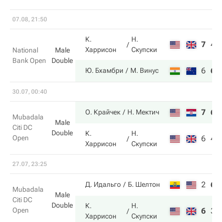
07.08, 21:50
К.
Н.
7
4
Харрисон
Скупски
National
Male
Bank Open
Double
6
6
Ю. Бхамбри
М. Винус
30.07, 00:40
7
6
О. Крайчек
Н. Мектич
Mubadala
Male
Citi DC
Double
К.
Н.
Open
6
4
Харрисон
Скупски
27.07, 23:25
2
6
Д. Идальго
Б. Шелтон
Mubadala
Male
Citi DC
Double
К.
Н.
Open
6
3
Харрисон
Скупски