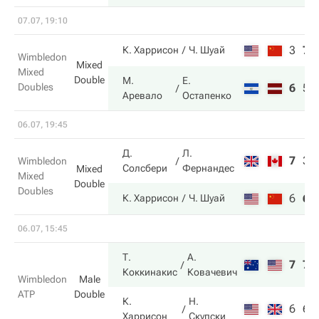
07.07, 19:10
3
7
К. Харрисон
Ч. Шуай
Wimbledon
Mixed
Mixed
Double
М.
Е.
Doubles
6
5
Аревало
Остапенко
06.07, 19:45
Д.
Л.
7
3
Wimbledon
Солсбери
Фернандес
Mixed
Mixed
Double
Doubles
6
6
К. Харрисон
Ч. Шуай
06.07, 15:45
Т.
А.
7
7
Коккинакис
Ковачевич
Wimbledon
Male
ATP
Double
К.
Н.
6
6
Харрисон
Скупски