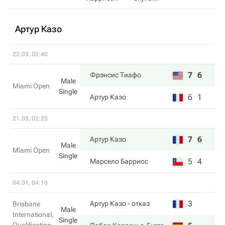
Артур Казо
22.03, 02:40
7
6
Фрэнсис Тиафо
Male
Miami Open
Single
6
1
Артур Казо
21.03, 02:25
7
6
Артур Казо
Male
Miami Open
Single
5
4
Марсело Барриос
04.01, 04:10
3
Артур Казо
- отказ
Brisbane
Male
International,
Single