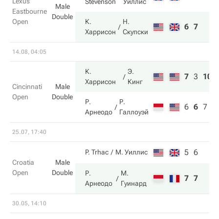
Lexus
Stevenson
Уиллис
Male
Eastbourne
Double
Open
К.
Н.
6
7
Харрисон
Скупски
14.08, 04:05
К.
Э.
7
3
10
Харрисон
Кинг
Cincinnati
Male
Open
Double
Р.
Р.
6
6
7
Арнеодо
Галлоуэй
25.07, 17:40
5
6
P. Trhac
М. Уиллис
Croatia
Male
Open
Double
Р.
М.
7
7
Арнеодо
Гуинард
30.05, 14:10