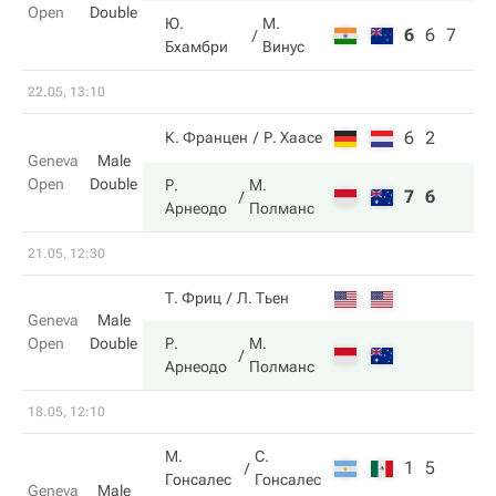
Open
Double
Ю.
М.
6
6
7
Бхамбри
Винус
22.05, 13:10
6
2
К. Францен
Р. Хаасе
Geneva
Male
Open
Double
Р.
М.
7
6
Арнеодо
Полманс
21.05, 12:30
Т. Фриц
Л. Тьен
Geneva
Male
Open
Double
Р.
М.
Арнеодо
Полманс
18.05, 12:10
М.
С.
1
5
Гонсалес
Гонсалес
Geneva
Male