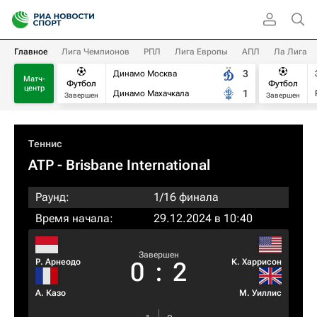
Главное
Лига Чемпионов
РПЛ
Лига Европы
АПЛ
Ла Лига
3
Динамо Москва
Матч-
Футбол
Футбол
центр
1
Динамо Махачкала
Завершен
Завершен
Теннис
ATP
- Brisbane International
Раунд:
1/16 финала
Время начала:
29.12.2024 в 10:40
Завершен
Р. Арнеодо
К. Харрисон
0
:
2
А. Казо
М. Уиллис