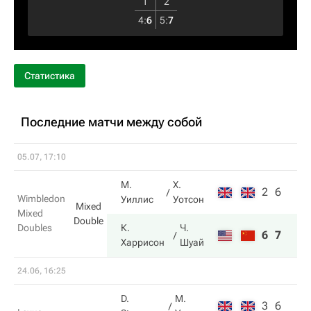
1
2
4
:
6
5
:
7
Статистика
Последние матчи между собой
05.07, 17:10
М.
Х.
2
6
Wimbledon
Уиллис
Уотсон
Mixed
Mixed
Double
Doubles
К.
Ч.
6
7
Харрисон
Шуай
24.06, 16:25
D.
М.
3
6