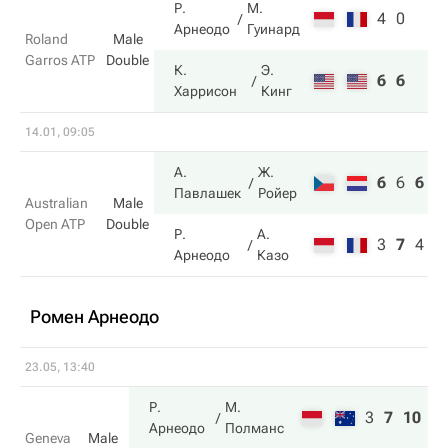
Р.
М.
4
0
Арнеодо
Гуинард
Roland
Male
Garros ATP
Double
К.
Э.
6
6
Харрисон
Кинг
14.01, 09:05
А.
Ж.
6
6
6
Павлашек
Ройер
Australian
Male
Open ATP
Double
Р.
А.
3
7
4
Арнеодо
Казо
Ромен Арнеодо
23.05, 13:40
Р.
М.
3
7
10
Арнеодо
Полманс
Geneva
Male