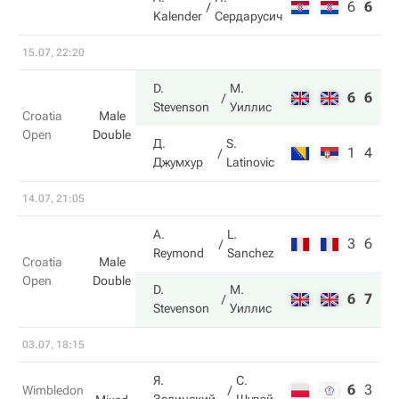
6
6
5
Kalender
Сердарусич
15.07, 22:20
D.
М.
6
6
Stevenson
Уиллис
Croatia
Male
Open
Double
Д.
S.
1
4
Джумхур
Latinovic
14.07, 21:05
A.
L.
3
6
Reymond
Sanchez
Croatia
Male
Open
Double
D.
М.
6
7
Stevenson
Уиллис
03.07, 18:15
Я.
С.
6
3
4
Wimbledon