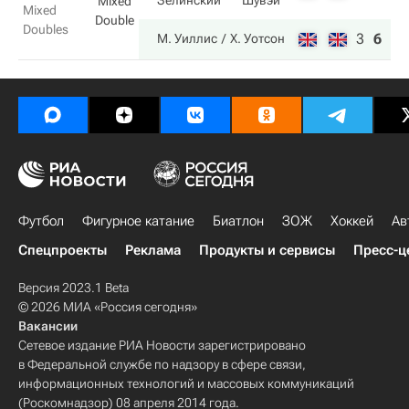
Зелинский
Шувэй
Mixed
Mixed
Double
Doubles
3
6
6
М. Уиллис
Х. Уотсон
Футбол
Фигурное катание
Биатлон
ЗОЖ
Хоккей
Ав
Спецпроекты
Реклама
Продукты и сервисы
Пресс-ц
Версия 2023.1 Beta
© 2026 МИА «Россия сегодня»
Вакансии
Сетевое издание РИА Новости зарегистрировано
в Федеральной службе по надзору в сфере связи,
информационных технологий и массовых коммуникаций
(Роскомнадзор) 08 апреля 2014 года.