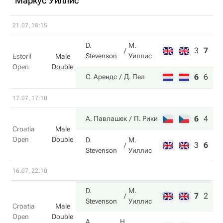
Маркус Уиллис
21.07, 18:15
D.
М.
3
7
6
Stevenson
Уиллис
Estoril
Male
Open
Double
6
6
10
С. Арендс
Д. Пел
17.07, 17:10
6
4
10
А. Павлашек
П. Рики
Croatia
Male
Open
Double
D.
М.
3
6
6
Stevenson
Уиллис
16.07, 22:10
D.
М.
7
2
10
Stevenson
Уиллис
Croatia
Male
Open
Double
A.
Н.