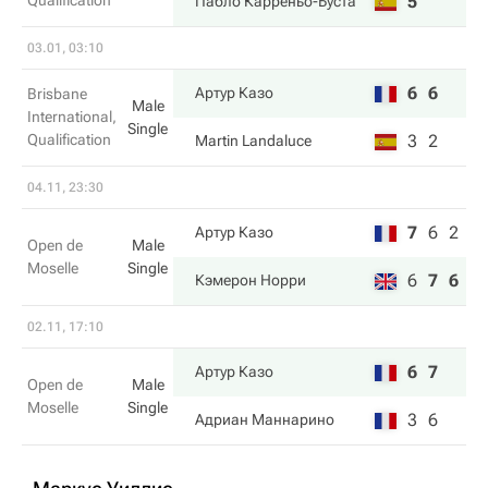
Qualification
5
Пабло Карреньо-Буста
03.01, 03:10
6
6
Артур Казо
Brisbane
Male
International,
Single
Qualification
3
2
Martin Landaluce
04.11, 23:30
7
6
2
Артур Казо
Open de
Male
Moselle
Single
6
7
6
Кэмерон Норри
02.11, 17:10
6
7
Артур Казо
Open de
Male
Moselle
Single
3
6
Адриан Маннарино