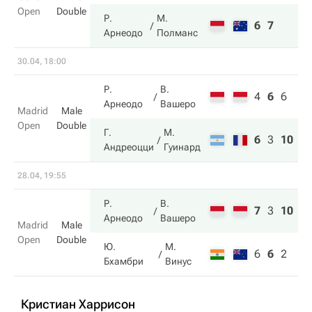
Open
Double
Р.
М.
6
7
Арнеодо
Полманс
30.04, 18:00
Р.
В.
4
6
6
Арнеодо
Вашеро
Madrid
Male
Open
Double
Г.
М.
6
3
10
Андреоцци
Гуинард
28.04, 19:55
Р.
В.
7
3
10
Арнеодо
Вашеро
Madrid
Male
Open
Double
Ю.
М.
6
6
2
Бхамбри
Винус
Кристиан Харрисон