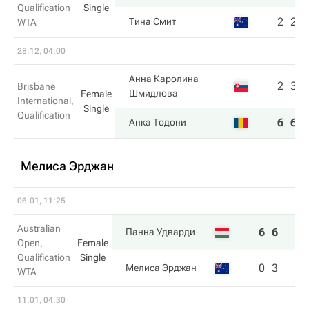
Qualification
Single
2
2
Тина Смит
WTA
28.12, 04:00
Анна Каролина
2
3
Brisbane
Шмидлова
Female
International,
Single
Qualification
6
6
Анка Тодони
Мелиса Эрджан
06.01, 11:25
Australian
6
6
Панна Удварди
Open,
Female
Qualification
Single
0
3
Мелиса Эрджан
WTA
11.01, 04:30