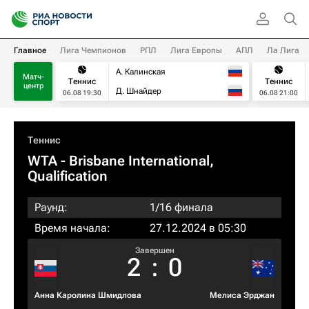
Главное
Лига Чемпионов
РПЛ
Лига Европы
АПЛ
Ла Лига
А. Калинская
Матч-
Теннис
Теннис
центр
Д. Шнайдер
06.08 19:30
06.08 21:00
Теннис
WTA
- Brisbane International,
Qualification
Раунд:
1/16 финала
Время начала:
27.12.2024 в 05:30
Завершен
2
:
0
Анна Каролина Шмидлова
Мелиса Эрджан