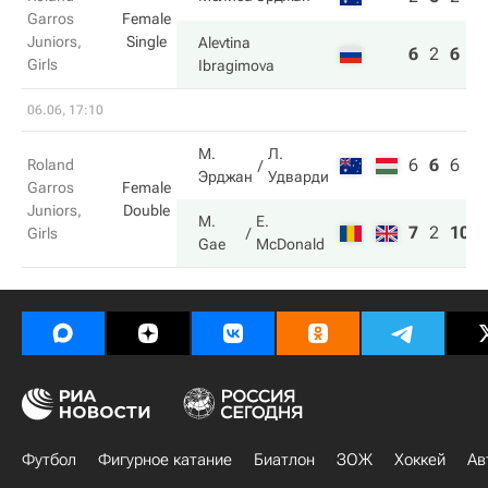
Garros
Female
Juniors,
Single
Alevtina
6
2
6
Girls
Ibragimova
06.06, 17:10
М.
Л.
6
6
6
Roland
Эрджан
Удварди
Garros
Female
Juniors,
Double
M.
E.
7
2
10
Girls
Gae
McDonald
Футбол
Фигурное катание
Биатлон
ЗОЖ
Хоккей
Ав