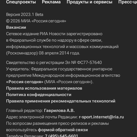
Спецпроекты
Реклама
Продукты и сервисы
Пресс-ц
Версия 2023.1 Beta
© 2026 МИА «Россия сегодня»
Вакансии
Сетевое издание РИА Новости зарегистрировано
в Федеральной службе по надзору в сфере связи,
информационных технологий и массовых коммуникаций
(Роскомнадзор) 08 апреля 2014 года.
Свидетельство о регистрации Эл № ФС77-57640
Учредитель: Федеральное государственное унитарное
предприятие Международное информационное агентство
«Россия сегодня»
(МИА «Россия сегодня»).
Правила использования материалов
Политика конфиденциальности
Правила применения рекомендательных технологий
Главный редактор:
Гаврилова А.В.
Адрес электронной почты Редакции:
r-sport.internet@ria.ru
По вопросам размещения пресс-релизов и рекламы
воспользуйтесь
формой обратной связи
Телефон Редакции:
7 (495) 645-6601