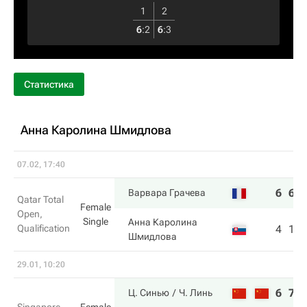
1
2
6
:
2
6
:
3
Статистика
Анна Каролина Шмидлова
07.02, 17:40
6
6
Варвара Грачева
Qatar Total
Female
Open,
Single
Анна Каролина
Qualification
4
1
Шмидлова
29.01, 10:20
6
7
Ц. Синью
Ч. Линь