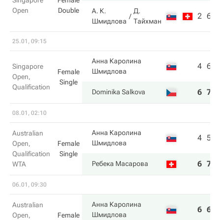
Singapore
Female
Open
Double
А. К.
Д.
2
6
Шмидлова
Тайхман
25.01, 09:15
Анна Каролина
4
6
Singapore
Шмидлова
Female
Open,
Single
Qualification
6
7
Dominika Salkova
08.01, 02:10
Анна Каролина
Australian
4
5
Шмидлова
Open,
Female
Qualification
Single
6
7
Ребека Масарова
WTA
06.01, 09:30
Анна Каролина
Australian
6
6
Шмидлова
Open,
Female