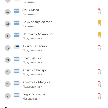
Защитник
Эрик Меза
20
82‎’‎
Защитник
Рамиро Фунес Мори
26
39‎’‎
Защитник
Сантьяго Аскасибар
5
82‎’‎
Полузащитник
Тиаго Паласиос
10
82‎’‎
Полузащитник
Ezequiel Piovi
21
Полузащитник
Алексис Кастро
22
65‎’‎
Полузащитник
Кристиан Медина
25
75‎’‎
Полузащитник
Гидо Каррильо
9
65‎’‎
Нападающий