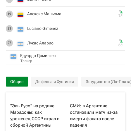
Алексис Маньома
19
75‎’‎
Luciano Gimenez
23
Лукас Аларио
27
65‎’‎
Едуардо Домингес
Тренер
Общее
Дефенса и Хустисия
Эстудиантес (Ла-Плата
"Эль Русо" на родине
СМИ: в Аргентине
Марадоны: как
остановили матч из-за
уроженец СССР играл в
смерти фаната после
сборной Аргентины
падения