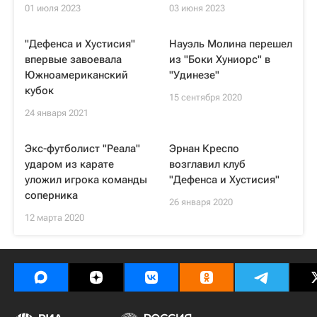
01 июля 2023
03 июня 2023
"Дефенса и Хустисия"
Науэль Молина перешел
впервые завоевала
из "Боки Хуниорс" в
Южноамериканский
"Удинезе"
кубок
15 сентября 2020
24 января 2021
Экс-футболист "Реала"
Эрнан Креспо
ударом из карате
возглавил клуб
уложил игрока команды
"Дефенса и Хустисия"
соперника
26 января 2020
12 марта 2020