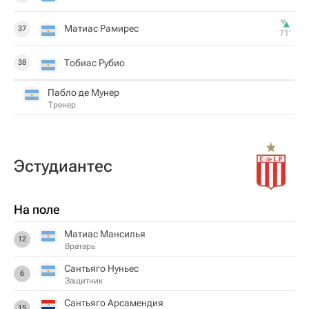
Матиас Рамирес
37
71‎’‎
Тобиас Рубио
38
Пабло де Мунер
Тренер
Эстудиантес
На поле
Матиас Мансилья
12
Вратарь
Сантьяго Нуньес
6
Защитник
Сантьяго Арсамендия
15