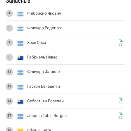
Запасные
Фабрисио Якович
1
Факундо Родригес
2
Хосе Соса
7
82‎’‎
Габриэль Невес
8
Факундо Фариас
11
Гастон Бенедетти
13
Себастьян Бозелли
14
82‎’‎
Joaquin Tobio Burgos
17
65‎’‎
Edwuin Cetre
18