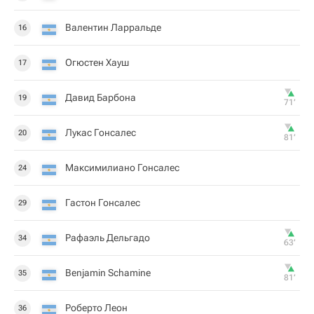
Валентин Ларральде
16
Огюстен Хауш
17
Давид Барбона
19
71‎’‎
Лукас Гонсалес
20
81‎’‎
Максимилиано Гонсалес
24
Гастон Гонсалес
29
Рафаэль Дельгадо
34
63‎’‎
Benjamin Schamine
35
81‎’‎
Роберто Леон
36