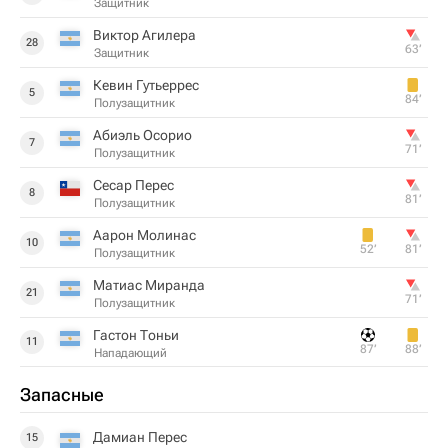
Защитник
Виктор Агилера
28
63‎’‎
Защитник
Кевин Гутьеррес
5
84‎’‎
Полузащитник
Абиэль Осорио
7
71‎’‎
Полузащитник
Сесар Перес
8
81‎’‎
Полузащитник
Аарон Молинас
10
52‎’‎
81‎’‎
Полузащитник
Матиас Миранда
21
71‎’‎
Полузащитник
Гастон Тоньи
11
87‎’‎
88‎’‎
Нападающий
Запасные
Дамиан Перес
15