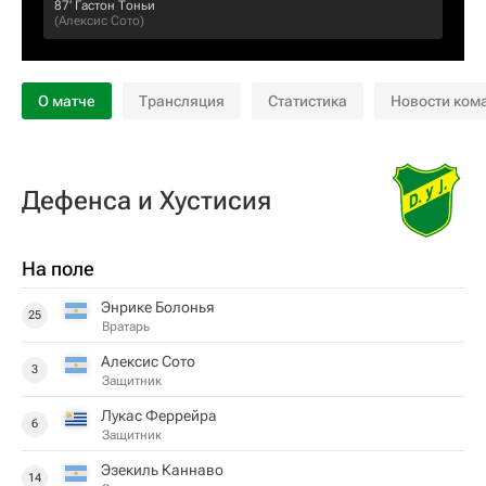
87‎’‎
Гастон Тоньи
(
Алексис Сото
)
О матче
Трансляция
Статистика
Новости ком
Дефенса и Хустисия
На поле
Энрике Болонья
25
Вратарь
Алексис Сото
3
Защитник
Лукас Феррейра
6
Защитник
Эзекиль Каннаво
14