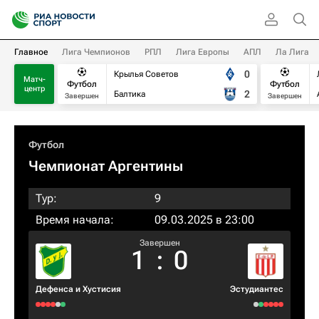
Главное
Лига Чемпионов
РПЛ
Лига Европы
АПЛ
Ла Лига
0
Крылья Советов
Матч-
Футбол
Футбол
центр
2
Балтика
Завершен
Завершен
Футбол
Чемпионат Аргентины
Тур:
9
Время начала:
09.03.2025 в 23:00
Завершен
1
:
0
Дефенса и Хустисия
Эстудиантес