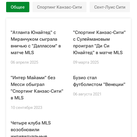
Общее
Спортинг Канзас-Сити
Сент-Луис Сити
"Атланта Юнайтед" с
"Спортинг Канзас-Сити"
Миранчуком сыграла
с Сулеймановым
вничью с "Далласом" в
проиграл "Ди Си
матче MLS
Юнайтед" в матче MLS
06 апреля 2025
09 марта 2025
"Интер Майами" без
Бузио стал
Месси обыграл
футболистом "Венеции"
"Спортинг Канзас-Сити"
06 августа 2021
в MLS
10 сентября 2023
Четыре клуба MLS
возобновили
индивидуальные