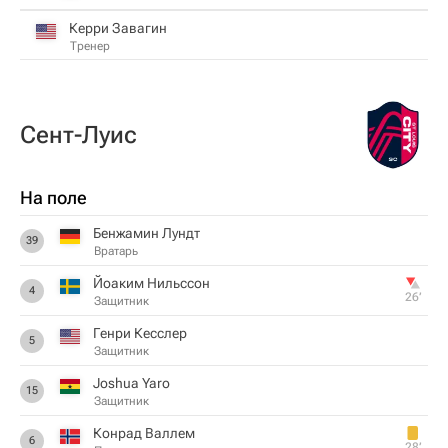
Керри Завагин
Тренер
Сент-Луис
На поле
Бенжамин Лундт
39
Вратарь
Йоаким Нильссон
4
26‎’‎
Защитник
Генри Кесслер
5
Защитник
Joshua Yaro
15
Защитник
Конрад Валлем
6
28‎’‎