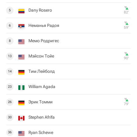
Dany Rosero
5
82‎’‎
Неманья Радоя
6
59‎’‎
Мемо Родригес
8
Мэйсон Тойе
13
90‎’‎
Тим Лейболд
14
William Agada
23
Эрик Томми
26
79‎’‎
Stephen Afrifa
30
Ryan Schewe
36