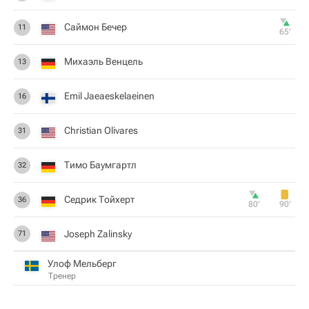
Саймон Бечер
11
65‎’‎
Михаэль Венцель
13
Emil Jaeaeskelaeinen
16
Christian Olivares
31
Тимо Баумгартл
32
Седрик Тойхерт
36
80‎’‎
90‎’‎
Joseph Zalinsky
71
Улоф Мельберг
Тренер