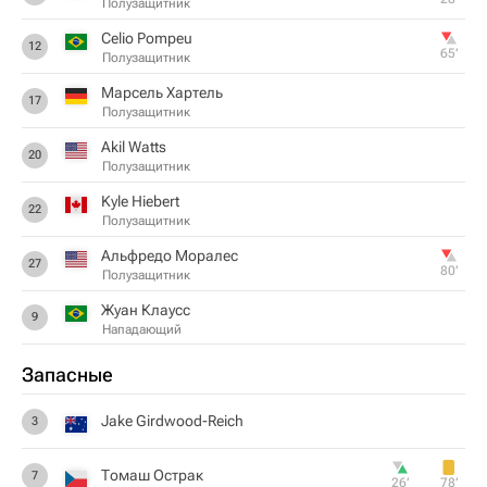
Полузащитник
Celio Pompeu
12
65‎’‎
Полузащитник
Марсель Хартель
17
Полузащитник
Akil Watts
20
Полузащитник
Kyle Hiebert
22
Полузащитник
Альфредо Моралес
27
80‎’‎
Полузащитник
Жуан Клаусс
9
Нападающий
Запасные
Jake Girdwood-Reich
3
Томаш Острак
7
26‎’‎
78‎’‎