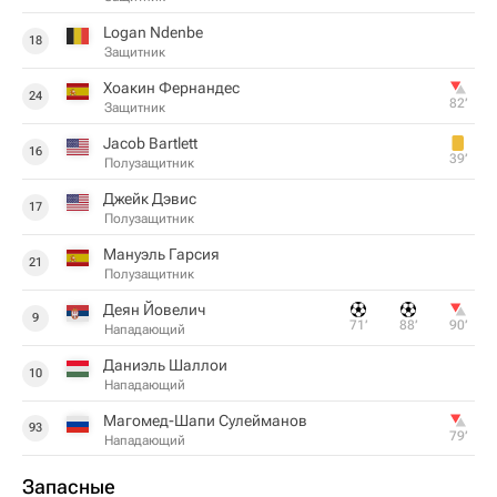
Logan Ndenbe
18
Защитник
Хоакин Фернандес
24
82‎’‎
Защитник
Jacob Bartlett
16
39‎’‎
Полузащитник
Джейк Дэвис
17
Полузащитник
Мануэль Гарсия
21
Полузащитник
Деян Йовелич
9
71‎’‎
88‎’‎
90‎’‎
Нападающий
Даниэль Шаллои
10
Нападающий
Магомед-Шапи Сулейманов
93
79‎’‎
Нападающий
Запасные