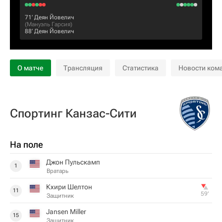
71‎’‎
Деян Йовелич
(
Мануэль Гарсия
)
88‎’‎
Деян Йовелич
О матче
Трансляция
Статистика
Новости ком
Спортинг Канзас-Сити
На поле
Джон Пульскамп
1
Вратарь
Кхири Шелтон
11
59‎’‎
Защитник
Jansen Miller
15
Защитник