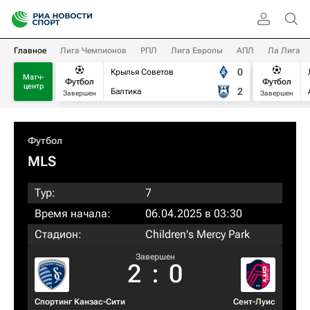
Главное
Лига Чемпионов
РПЛ
Лига Европы
АПЛ
Ла Лига
0
Крылья Советов
Матч-
Футбол
Футбол
центр
2
Балтика
Завершен
Завершен
Футбол
MLS
Тур:
7
Время начала:
06.04.2025 в 03:30
Стадион:
Children's Mercy Park
Завершен
2
:
0
Спортинг Канзас-Сити
Сент-Луис