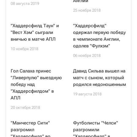
Англии
08 августа 2019
25 ноября 2018
"Хаддерсфилд Таун" и
"Хаддерсфилд"
"Вест Хэм" сыграли
одержал первую победу
вничью в матче АПЛ
в чемпионате Англии,
одолев "Фулхэм"
10 ноября 2018
06 ноября 2018
Гол Салаха принес
Давид Сильва вышел на
"Ливерпулю" выездную
матч с сыном, который
победу над
родился недоношенным
"Хаддерсфилдом" в
19 августа 2018
АПЛ
20 октября 2018
"Манчестер Сити"
Футболисты "Челси"
разгромил
разгромили
"Хаддерсфилд" во
"Хаддерсфилд" в