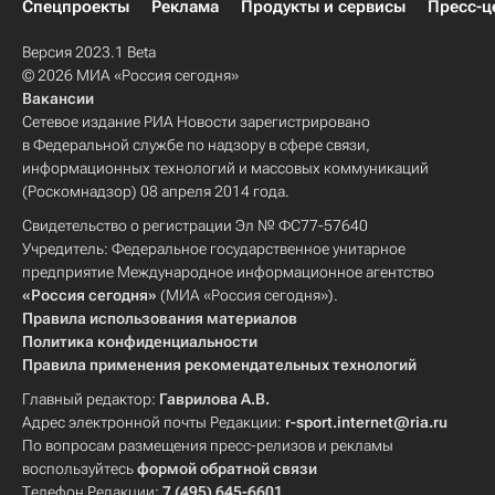
Спецпроекты
Реклама
Продукты и сервисы
Пресс-ц
Версия 2023.1 Beta
© 2026 МИА «Россия сегодня»
Вакансии
Сетевое издание РИА Новости зарегистрировано
в Федеральной службе по надзору в сфере связи,
информационных технологий и массовых коммуникаций
(Роскомнадзор) 08 апреля 2014 года.
Свидетельство о регистрации Эл № ФС77-57640
Учредитель: Федеральное государственное унитарное
предприятие Международное информационное агентство
«Россия сегодня»
(МИА «Россия сегодня»).
Правила использования материалов
Политика конфиденциальности
Правила применения рекомендательных технологий
Главный редактор:
Гаврилова А.В.
Адрес электронной почты Редакции:
r-sport.internet@ria.ru
По вопросам размещения пресс-релизов и рекламы
воспользуйтесь
формой обратной связи
Телефон Редакции:
7 (495) 645-6601