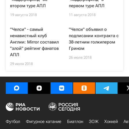
втором туре АПЛ
первом туре АПЛ
19 августа 2018
11 августа 2018
"Челси" - самый
"Челси" объявил о
ненавистный клуб
подписании контракта с
Англии: Mirror составил
38-летним голкипером
"злой" рейтинг фанатов
Грином
АПЛ
26 июля 2018
29 июля 2018
Футбол
Фигурное катание
Биатлон
ЗОЖ
Хоккей
Ав