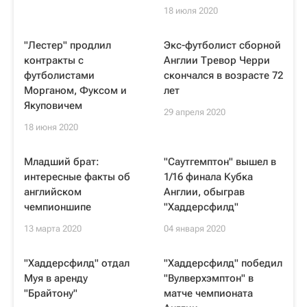
18 июля 2020
"Лестер" продлил
Экс-футболист сборной
контракты с
Англии Тревор Черри
футболистами
скончался в возрасте 72
Морганом, Фуксом и
лет
Якуповичем
29 апреля 2020
18 июня 2020
Младший брат:
"Саутгемптон" вышел в
интересные факты об
1/16 финала Кубка
английском
Англии, обыграв
чемпионшипе
"Хаддерсфилд"
13 марта 2020
04 января 2020
"Хаддерсфилд" отдал
"Хаддерсфилд" победил
Муя в аренду
"Вулверхэмптон" в
"Брайтону"
матче чемпионата