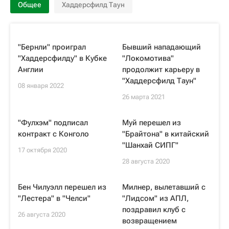
Общее
Хаддерсфилд Таун
"Бернли" проиграл
Бывший нападающий
"Хаддерсфилду" в Кубке
"Локомотива"
Англии
продолжит карьеру в
"Хаддерсфилд Таун"
08 января 2022
26 марта 2021
"Фулхэм" подписал
Муй перешел из
контракт с Конголо
"Брайтона" в китайский
"Шанхай СИПГ"
17 октября 2020
28 августа 2020
Бен Чилуэлл перешел из
Милнер, вылетавший с
"Лестера" в "Челси"
"Лидсом" из АПЛ,
поздравил клуб с
26 августа 2020
возвращением