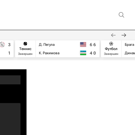
3
6
6
Д. Пегула
Брага
Теннис
Футбол
1
4
0
К. Рахимова
Дина
Завершен
Завершен