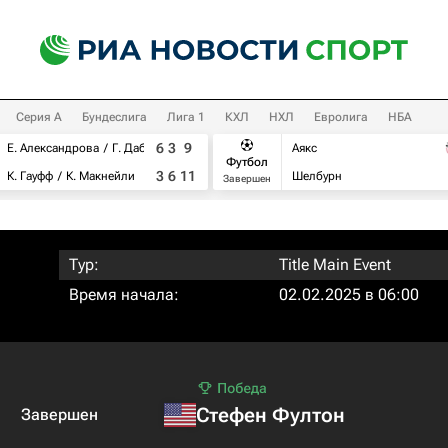
Серия А
Бундеслига
Лига 1
КХЛ
НХЛ
Евролига
НБА
6
3
9
Е. Александрова
Г. Дабровски
Аякс
Футбол
3
6
11
К. Гауфф
К. Макнейли
Шелбурн
Завершен
Тур:
Title Main Event
Время начала:
02.02.2025 в 06:00
Стефен Фултон
Завершен