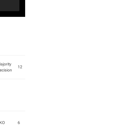
ajority
12
ecision
KO
6