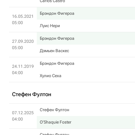
Carlos Castro
Брэндон Фигероа
16.05.2021
05:00
Луис Нери
Брэндон Фигероа
27.09.2020
05:00
Дэмьен Васкес
Брэндон Фигероа
24.11.2019
04:00
Хулио Сеха
Стефен Фултон
Стефен Фултон
07.12.2025
04:00
O'Shaquie Foster
Стефен Фултон