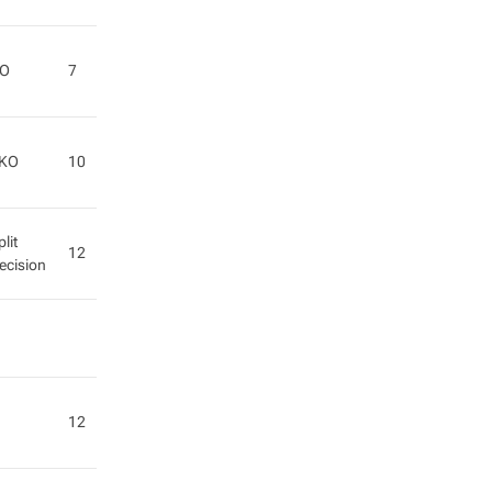
O
7
KO
10
plit
12
ecision
12