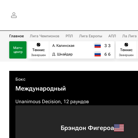
Главное
Лига Чемпионов
РПЛ
Лига Европы
АПЛ
Ла Лига
3
3
А. Калинская
Матч-
Теннис
Теннис
центр
6
6
Д. Шнайдер
Завершен
Завершен
Бокс
Международный
Unanimous Decision, 12 раундов
Брэндон Фигероа