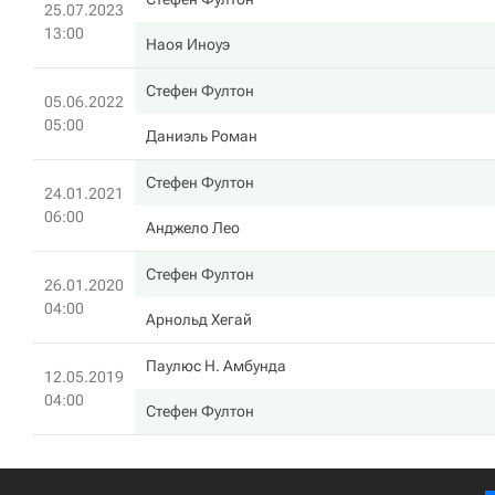
25.07.2023
13:00
Наоя Иноуэ
Стефен Фултон
05.06.2022
05:00
Даниэль Роман
Стефен Фултон
24.01.2021
06:00
Анджело Лео
Стефен Фултон
26.01.2020
04:00
Арнольд Хегай
Паулюс Н. Амбунда
12.05.2019
04:00
Стефен Фултон